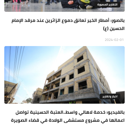
التقارير المصورة
بالصور: أمطار الخير تعانق دموع الزائرين عند مرقد الإمام
الحسين (ع)
2024-02-01
اخبار وتقارير
بالفيديو: خدمة لاهالي واسط..العتبة الحسينية تواصل
اعمالها في مشروع مستشفى الولادة في قضاء الصويرة