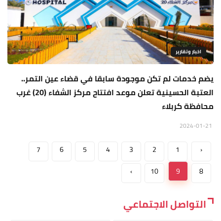
اخبار وتقارير
يضم خدمات لم تكن موجودة سابقا في قضاء عين التمر..
العتبة الحسينية تعلن موعد افتتاح مركز الشفاء (20) غرب
محافظة كربلاء
2024-01-21
7
6
5
4
3
2
1
‹
›
10
9
8
التواصل الاجتماعي