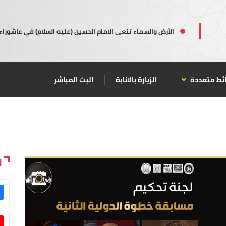
الأرض والسماء تنعى الامام الحسين (عليه السلام) في عاشوراء
ئط متعددة
الزيارة بالانابة
البث المباشر
ا