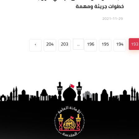
خطوات جريئة ومهمة
2021-11-29
›
204
203
...
196
195
194
193