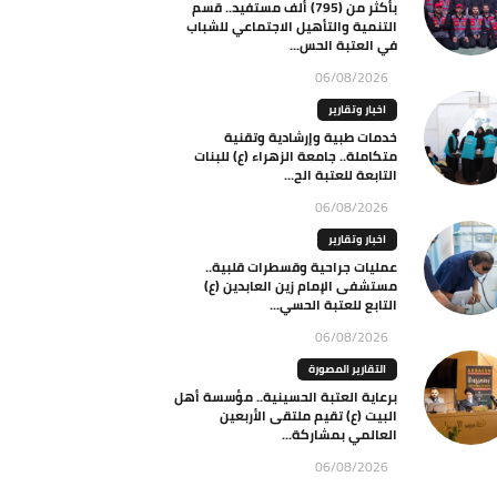
بأكثر من (795) ألف مستفيد.. قسم
التنمية والتأهيل الاجتماعي للشباب
في العتبة الحس...
06/08/2026
اخبار وتقارير
خدمات طبية وإرشادية وتقنية
متكاملة.. جامعة الزهراء (ع) للبنات
التابعة للعتبة الح...
06/08/2026
اخبار وتقارير
عمليات جراحية وقسطرات قلبية..
مستشفى الإمام زين العابدين (ع)
التابع للعتبة الحسي...
06/08/2026
التقارير المصورة
برعاية العتبة الحسينية.. مؤسسة أهل
البيت (ع) تقيم ملتقى الأربعين
العالمي بمشاركة...
06/08/2026