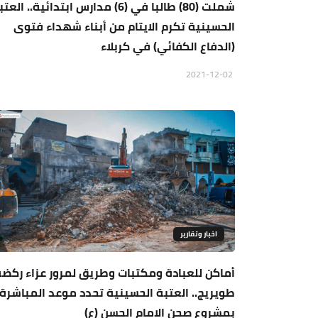
شملت (80) طالبا في (6) مدارس ابتدائية.. الع
الحسينية تكرم الايتام من أبناء شهداء فتوى
(الدفاع الكفائي) في كربلاء
2021-12-02
اخبار وتقارير
أماكن للعبادة ومكتبات وطريق لمرور عزاء ركض
طويريج.. العتبة الحسينية تحدد موعد المباشرة
بمشروع صحن الامام الحسن (ع)