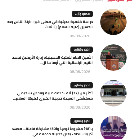
قضايا وآراء
دراسة كلامية حديثية في معنى خبر: «ارتدّ الناس بعد
الحسين (عليه السلام) إلّا ثلاث...
08/08/2026
اخبار وتقارير
الأمين العام للعتبة الحسينية: زيارة الأربعين تجسد
القيم الإنسانية التي أرساها ال...
08/08/2026
اخبار وتقارير
أكثر من (37) ألف خدمة طبية وفحص تشخيصي…
مستشفى السيدة خديجة الكبرى (عليها السلام...
08/08/2026
اخبار وتقارير
بـ(18) مشروعاً نوعياً و(80) مشاركة فاعلة… معهد
أديبات الطف يعلن حصيلة خدماته في...