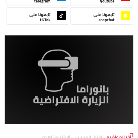
telegram
youtube
تابعونا على
تابعونا على
tikTok
snapchat
آخر المواضيع
اختيار المحررين
الاكثر مشاهدة