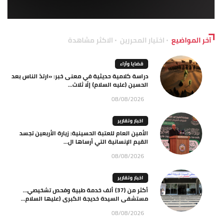
آخر المواضيع
اختيار المحررين
الاكثر مشاهدة
قضايا وآراء
دراسة كلامية حديثية في معنى خبر: «ارتدّ الناس بعد
الحسين (عليه السلام) إلّا ثلاث...
08/08/2026
اخبار وتقارير
الأمين العام للعتبة الحسينية: زيارة الأربعين تجسد
القيم الإنسانية التي أرساها ال...
08/08/2026
اخبار وتقارير
أكثر من (37) ألف خدمة طبية وفحص تشخيصي…
مستشفى السيدة خديجة الكبرى (عليها السلام...
08/08/2026