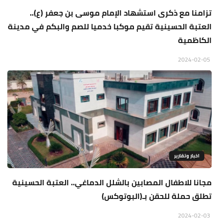
تزامنا مع ذكرى استشهاد الإمام موسى بن جعفر (ع)..
العتبة الحسينية تقيم موكبا خدميا للصم والبكم في مدينة
الكاظمية
2024-02-05
اخبار وتقارير
مجانا للاطفال المصابين بالشلل الدماغي.. العتبة الحسينية
تطلق حملة للحقن بـ(البوتوكس)
2024-02-03