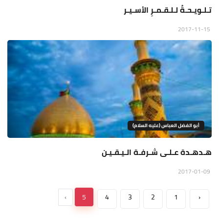
تـلـويـحـةُ لـلـقـمـرِ الأسـيـر
2017-11-15
أبو الفضل العباس (عليه السلام)
هـدهـدة عـلـى شـرفـة الـيـقـيـن
2017-01-09
›
5
4
3
2
1
‹