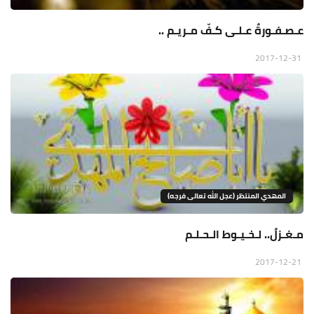
عـصـفـورةٌ عـلـى كـفّ مـريـم ..
2017-12-31
المهدي المنتظر (عجل الله تعالى فرجه)
مـغـزلٌ.. لـخـيـوط الـحـلـم
2017-12-21