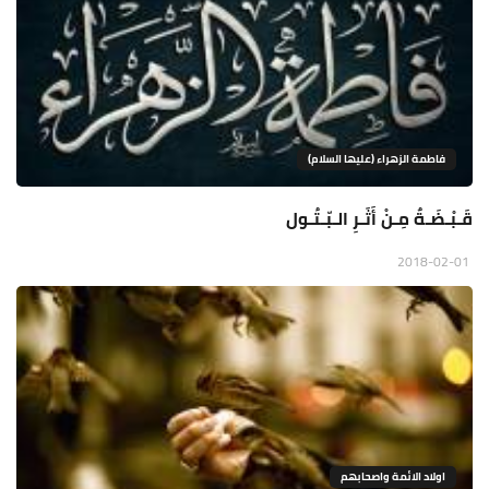
فاطمة الزهراء (عليها السلام)
قَـبْـضَـةٌ مِـنْ أَثَـرِ الـبّـتُـول
2018-02-01
اولاد الائمة واصحابهم