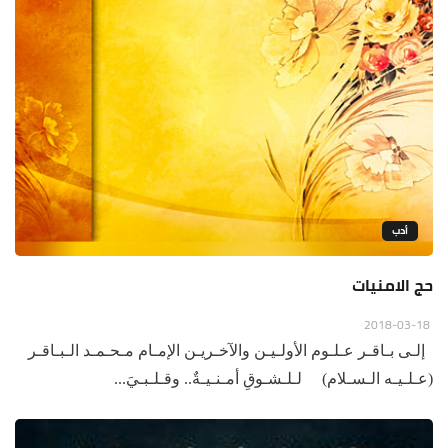
أدب
حج الامنيات
2018-03-18
إلـى بـاقـر عـلـوم الأولـيـن والآخـريـن الإمـام مـحـمـد الـبـاقـر
(عـلـيـه الـسـلام) لـلـشـوقِ أمـنـيـةٌ.. وقـلـبـيَ...