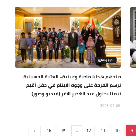
اخبار وتقارير
منحهم هدايا مادية وعينية.. العتبة الحسينية
ترسم الفرحة على وجوه الايتام في حفل أقيم
تيمنا بحلول عيد الغدير الاغر (فيديو وصور)
2023-07-09
›
16
15
...
12
11
10
9