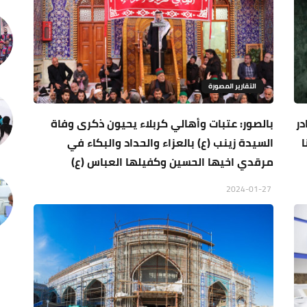
التقارير المصورة
در
بالصور: عتبات وأهالي كربلاء يحيون ذكرى وفاة
ا
السيدة زينب (ع) بالعزاء والحداد والبكاء في
مرقدي اخيها الحسين وكفيلها العباس (ع)
2024-01-27