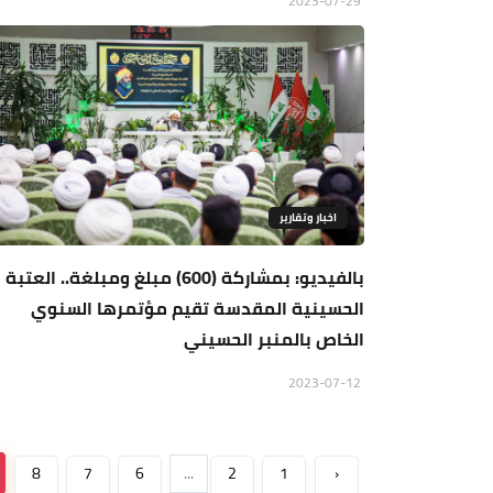
2023-07-29
اخبار وتقارير
بالفيديو: بمشاركة (600) مبلغ ومبلغة.. العتبة
الحسينية المقدسة تقيم مؤتمرها السنوي
الخاص بالمنبر الحسيني
2023-07-12
8
7
6
...
2
1
‹