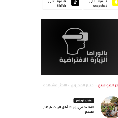
تابعونا على
تابعونا على
tikTok
snapchat
خر المواضيع
اختيار المحررين
الاكثر مشاهدة
عقائد الإسلام
القناعة في روايات أهل البيت عليهم
السلام