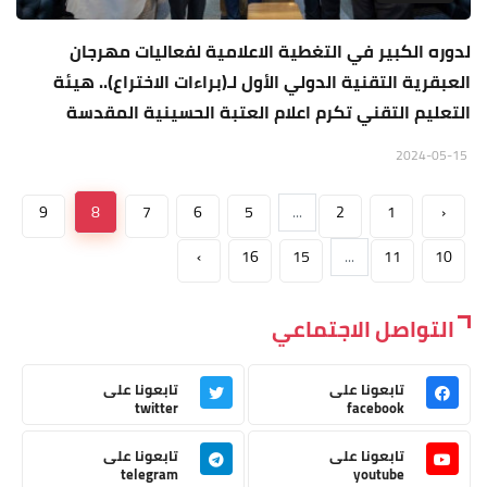
لدوره الكبير في التغطية الاعلامية لفعاليات مهرجان
العبقرية التقنية الدولي الأول لـ(براءات الاختراع).. هيئة
التعليم التقني تكرم اعلام العتبة الحسينية المقدسة
2024-05-15
9
8
7
6
5
...
2
1
‹
›
16
15
...
11
10
التواصل الاجتماعي
تابعونا على
تابعونا على
twitter
facebook
تابعونا على
تابعونا على
telegram
youtube