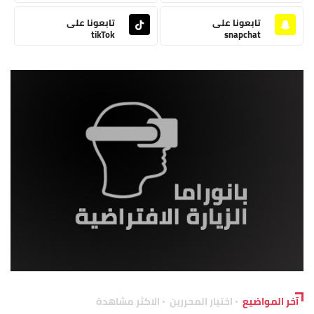
تابعونا على
تابعونا على
tikTok
snapchat
آخر المواضيع
اختيار المحررين
الاكثر مشاهدة