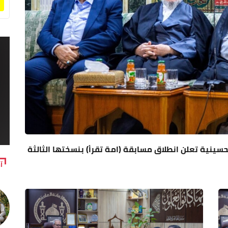
لحسينية تعلن انطلاق مسابقة (امة تقرأ) بنسختها الثالثة
آ