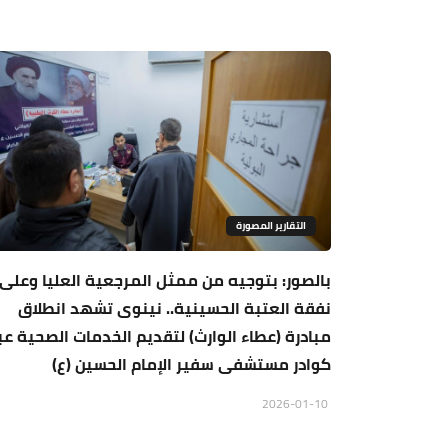
التقارير المصورة
بالصور: بتوجيه من ممثل المرجعية العليا وعلى
نفقة العتبة الحسينية.. نينوى تشهد انطلاق
مبادرة (عطاء الوارث) لتقديم الخدمات الصحية عب
كوادر مستشفى سفير الإمام الحسين (ع)
2026-01-10