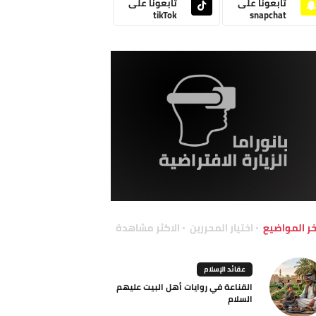
تابعونا على
تابعونا على
tikTok
snapchat
خر المواضيع
اختيار المحررين
الاكثر مشاهدة
عقائد الإسلام
القناعة في روايات أهل البيت عليهم
السلام