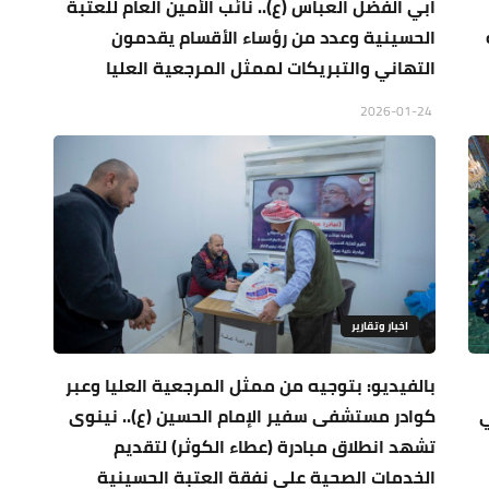
ابي الفضل العباس (ع).. نائب الأمين العام للعتبة
الحسينية وعدد من رؤساء الأقسام يقدمون
التهاني والتبريكات لممثل المرجعية العليا
2026-01-24
اخبار وتقارير
بالفيديو: بتوجيه من ممثل المرجعية العليا وعبر
ي
كوادر مستشفى سفير الإمام الحسين (ع).. نينوى
تشهد انطلاق مبادرة (عطاء الكوثر) لتقديم
الخدمات الصحية على نفقة العتبة الحسينية