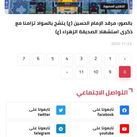
التقارير المصورة
بالصور: مرقد الإمام الحسين (ع) يتشح بالسواد تزامنا مع
ذكرى استشهاد الصديقة الزهراء (ع)
2023-11-23
7
6
5
4
3
2
1
‹
›
11
10
9
8
التواصل الاجتماعي
تابعونا على
تابعونا على
twitter
facebook
تابعونا على
تابعونا على
telegram
youtube