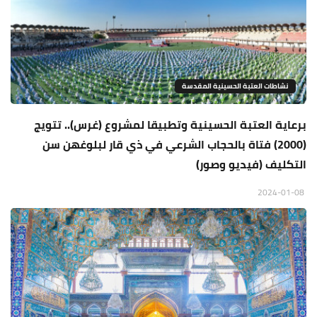
نشاطات العتبة الحسينية المقدسة
برعاية العتبة الحسينية وتطبيقا لمشروع (غرس).. تتويج
(2000) فتاة بالحجاب الشرعي في ذي قار لبلوغهن سن
التكليف (فيديو وصور)
2024-01-08