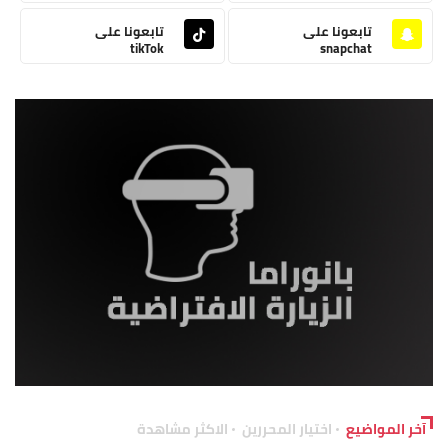
تابعونا على
تابعونا على
tikTok
snapchat
آخر المواضيع
اختيار المحررين
الاكثر مشاهدة