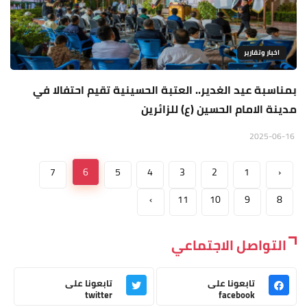
اخبار وتقارير
بمناسبة عيد الغدير.. العتبة الحسينية تقيم احتفالا في
مدينة الامام الحسين (ع) للزائرين
2025-06-16
7
6
5
4
3
2
1
‹
›
11
10
9
8
التواصل الاجتماعي
تابعونا على
تابعونا على
twitter
facebook