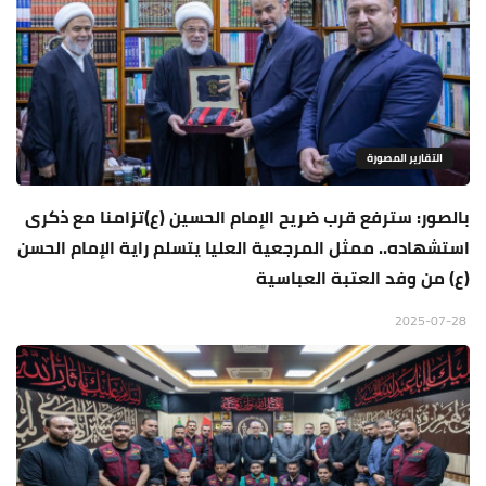
التقارير المصورة
بالصور: سترفع قرب ضريح الإمام الحسين (ع)تزامنا مع ذكرى
استشهاده.. ممثل المرجعية العليا يتسلم راية الإمام الحسن
(ع) من وفد العتبة العباسية
2025-07-28