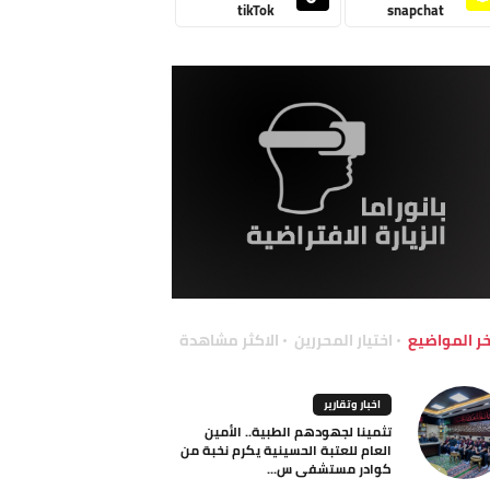
tikTok
snapchat
خر المواضيع
اختيار المحررين
الاكثر مشاهدة
اخبار وتقارير
تثمينا لجهودهم الطبية.. الأمين
العام للعتبة الحسينية يكرم نخبة من
كوادر مستشفى س...