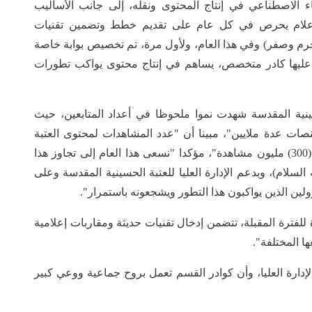
اء الاصطناعي في إنتاج المحتوى ونقله، إلى جانب الأساليب
 الاعلام يحرص في كل عام على تقديم خطط وتضمين تقنيات
م وصفر) وفي هذا العام، ولأول مرة، تم تخصيص بوابة خاصة
ليها كادر متخصص، يساهم في إنتاج محتوى يواكب تطورات
ينية المقدسة شهدت نموا ملحوظا في أعداد المتابعين، حيث
ات عدة ملايين"، مبينا أن "عدد المشاهدات لمحتوى العتبة
خلال زيارة الأربعين في العام الماضي بلغ أكثر من (300) مليون مشاهدة"، مؤكدا "نسعى هذا العام إلى تجاوز هذا
السلام)، وبدعم الإدارة العليا للعتبة الحسينية المقدسة وعلى
لين الذين يواكبون هذا التطور ويشجعونه باستمرار".
للفترة المقبلة، تتضمن إدخال تقنيات حديثة ومقاربات إعلامية
ا المختلفة".
دارة العليا، وأن كوادر القسم تعمل بروح جماعية ووعي كبير