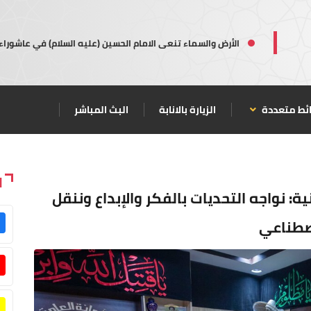
الأرض والسماء تنعى الامام الحسين (عليه السلام) في عاشوراء
ئط متعددة
الزيارة بالانابة
البث المباشر
ا
: نواجه التحديات بالفكر والإبداع وننقل
اصطناعي