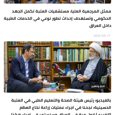
ممثل المرجعية العليا: مستشفيات العتبة تكمل الجهد
الحكومي وتستهدف إحداث تطور نوعي في الخدمات الطبية
داخل العراق
2025-05-17
اخبار وتقارير
بالفيديو: رئيس هيئة الصحة والتعليم الطبي في العتبة
الحسينية: نجحنا في اجراء عمليات زراعة نخاع العظم
(الغيري) لاول مرة في العراق وسنستمر في اجراء هكذا