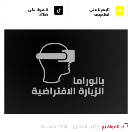
تابعونا على
تابعونا على
tikTok
snapchat
آخر المواضيع
اختيار المحررين
الاكثر مشاهدة