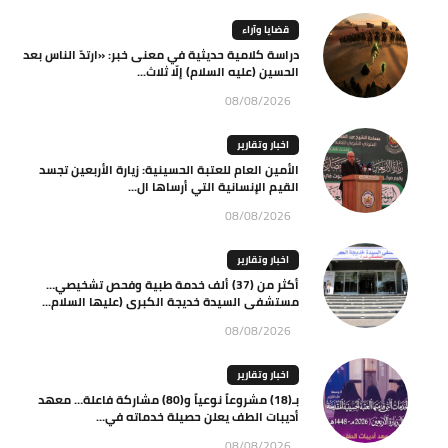
قضايا وآراء
دراسة كلامية حديثية في معنى خبر: «ارتدّ الناس بعد
الحسين (عليه السلام) إلّا ثلاث...
08/08/2026
اخبار وتقارير
الأمين العام للعتبة الحسينية: زيارة الأربعين تجسد
القيم الإنسانية التي أرساها ال...
08/08/2026
اخبار وتقارير
أكثر من (37) ألف خدمة طبية وفحص تشخيصي…
مستشفى السيدة خديجة الكبرى (عليها السلام...
08/08/2026
اخبار وتقارير
بـ(18) مشروعاً نوعياً و(80) مشاركة فاعلة… معهد
أديبات الطف يعلن حصيلة خدماته في...
08/08/2026