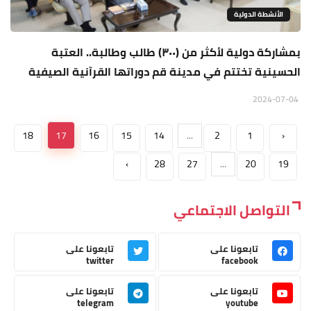
الأنشطة الدولية
بمشاركة دولية لأكثر من (٣٠٠) طالب وطالبة.. العتبة
الحسينية تختتم في مدينة قم دوراتها القرآنية الصيفية
2024-07-04
18
17
16
15
14
...
2
1
‹
›
28
27
...
20
19
التواصل الاجتماعي
تابعونا على
تابعونا على
twitter
facebook
تابعونا على
تابعونا على
telegram
youtube