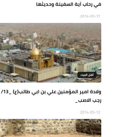
في رحاب آية السفينة وحديثها
2014-05-17
أهل البيت
ولادة امير المؤمنين علي بن ابي طالب(ع) _13/
رجب الاصب_
2014-05-12