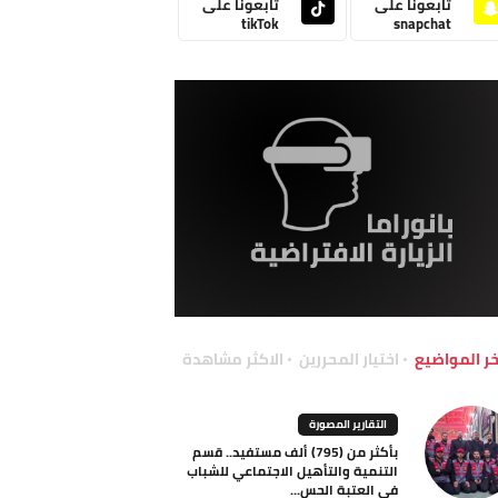
تابعونا على
تابعونا على
tikTok
snapchat
خر المواضيع
اختيار المحررين
الاكثر مشاهدة
التقارير المصورة
بأكثر من (795) ألف مستفيد.. قسم
التنمية والتأهيل الاجتماعي للشباب
في العتبة الحس...