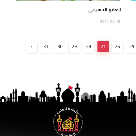
العفو الحسيني
2014-04-12
›
31
30
29
28
27
26
25