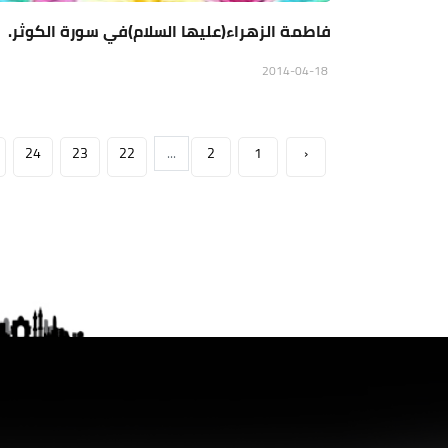
فاطمة الزهراء(عليها السلام)في سورة الكوثر.
2014-04-18
24
23
22
...
2
1
‹