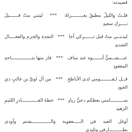
قصيدته:
قلـتُ والليلُ مطبقٌ بعــــــــراهُ: *** ليتني متّ قــــــبلَ
تــــركِ سعيدِ
ليتـنــي متّ قبل تــــــركي أخا *** النجدة والحزم والفعــــال
الشديدِ
عبـــشــميٌّ أبــــــوه عبد مناف *** فاز منها بتــــــــــــــاجهِ
المعقودِ
قــل لـقــــــــومي لدى الأباطحِ *** من آلِ لويِّ بن غالبٍ ذي
الجودِ
ســـــــــامني بعظكم دعيُّ زيادٍ *** خطةَ الغـــــــــــادرِ اللئيمِ
الزهيدِ
أوغل العبد في الـــــعقوبة والـــــــــــــشتم وأودى
بطـــــــــارفي وتليدي