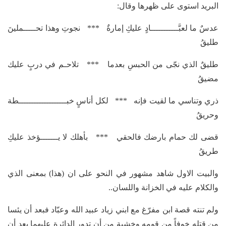
البريد استوى على ظهرها وقال:
عدسٌ ما لعبَّـــــــــــادٍ عليكِ إمارةٌ *** نجوتِ وهذا تحـــــملينَ
طليقُ
طليقٌ الذي نجّى من الحبسِ بعدما *** تلاحـم في دربٍ عليك
مضيقُ
ذري وتناسي ما لقيت فإنه *** لكل أناسٍ خبـــــــــــــــــــطة
وحريقُ
قضى لك حمام بارضك فالحقي *** بأهلك لا يـــــــؤخذ عليكِ
طريقُ
والبيت الاول شاهد مشهور في النحو على ان (هذا) بمعنى الذي
والكلام عليه في الخزانة واللسان..
ولم تنته قصة ابن مفرّغ مع ابني زياد عبيد الله وعبّاد فبعد أن يئسا
من قتله خوفاً من قومه وخشية من أن تدور الدائرة عليهما بعد أن