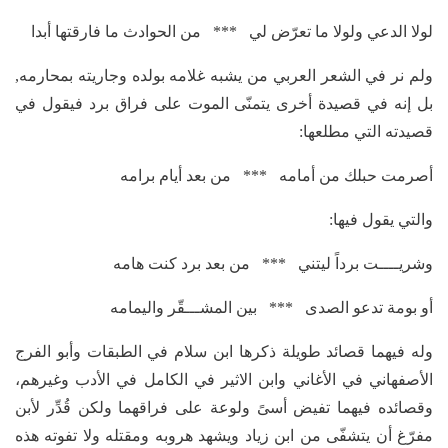
لولا الدعي ولولا ما تعرّض لي *** من الحوادث ما فارقتها أبدا
ولم نر في الشعر العربي من يشبه غلامه بولده وجاريته بمحارمه,
بل إنه في قصيدة أخرى يتمنّى الموت على فراق برد فيقول في
قصيدته التي مطلعها:
أصرمت حبلك من أمامه *** من بعد أيام برامه
والتي يقول فيها:
وشريــــت برداً ليتني *** من بعد برد كنت هامه
أو بومة تدعو الصدى *** بين المشـــقّر واليمامه
وله فيهما قصائد طويلة ذكرها ابن سلام في الطبقات وأبو الفرج
الأصفهاني في الأغاني وابن الاثير في الكامل في الأدب وغيرهم،
وقصائده فيهما تفيض أسىً ولوعة على فراقهما ولكن قُدِّر لأبن
مفرّغ أن يتشفّى من ابن زياد ويشهد هروبه ومقتله ولا تفوته هذه