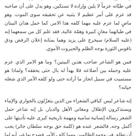
في طيّاته عزماً لا يلين وإرادة لا تستكين, وهو يدل على أن صاحبه
قد عزم على أمر عظيم لا يثنيه عن تحقيقه سوى الموت. وهو
ماضٍ لما عزم عليه مهما كلفه هذا الامر, كما حمل هذان البيتان
في طياتهما معانٍ كبيرة وهمّة عالية, فقد علم كل من سمعهما إنه
(عليه السلام) سيخرج على يزيد وهما بمثابة إعلان الرفض ودق
ناقوس الثورة بوجه الظلم والجبروت الأموي.
فمن هو الشاعر صاحب هذين البيتين؟ وما هو الامر الذي عزم
عليه وحمله بين أضلاعه فلا يهدأ له بال حتى يحققه؟ ولماذا هو
مستميت في سبيل انجاز ما أراده حتى ولو كلفه الأمر الذي شغله
حياته؟
إنه شاعر ليس كباقي الشعراء من الذين يتغزّلون بالجواري والإماء
ويستذكرون الإطلال ومغاني الأهل والديار, بل إنه شاعر حمل
الشعر رسالة إنسانية سامية ومهمة تاريخية كبرى عليه تأديتها على
أكمل وجه, فالشعر عنده هو (كلمة حق بوجه سلطان جائر) يجب
أن تطلق في وجوه الظالمين مهما كلف الأمر فصدح بها غير آبهٍ لما