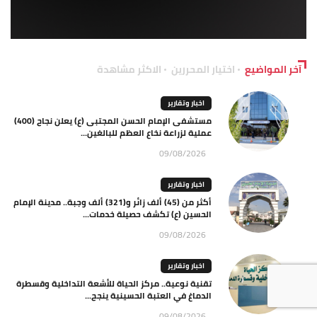
آخر المواضيع
اختيار المحررين
الاكثر مشاهدة
اخبار وتقارير
مستشفى الإمام الحسن المجتبى (ع) يعلن نجاح (400)
عملية لزراعة نخاع العظم للبالغين...
09/08/2026
اخبار وتقارير
أكثر من (45) ألف زائر و(321) ألف وجبة.. مدينة الإمام
الحسين (ع) تكشف حصيلة خدمات...
09/08/2026
اخبار وتقارير
تقنية نوعية.. مركز الحياة للأشعة التداخلية وقسطرة
الدماغ في العتبة الحسينية ينجح...
09/08/2026