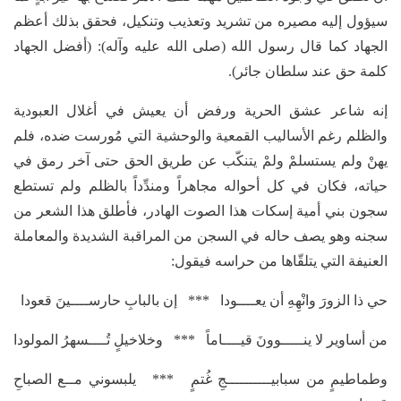
سيؤول إليه مصيره من تشريد وتعذيب وتنكيل، فحقق بذلك أعظم
الجهاد كما قال رسول الله (صلى الله عليه وآله): (أفضل الجهاد
كلمة حق عند سلطان جائر).
إنه شاعر عشق الحرية ورفض أن يعيش في أغلال العبودية
والظلم رغم الأساليب القمعية والوحشية التي مُورست ضده، فلم
يهنْ ولم يستسلمْ ولمْ يتنكّب عن طريق الحق حتى آخر رمق في
حياته، فكان في كل أحواله مجاهراً ومندِّداً بالظلم ولم تستطع
سجون بني أمية إسكات هذا الصوت الهادر، فأطلق هذا الشعر من
سجنه وهو يصف حاله في السجن من المراقبة الشديدة والمعاملة
العنيفة التي يتلقّاها من حراسه فيقول:
حي ذا الزورَ وانْهِهِ أن يعــــودا *** إن بالبابِ حارســــينَ قعودا
من أساوير لا ينـــــوونَ قيــــاماً *** وخلاخيلٍ تُــــسهرُ المولودا
وطماطيمٍ من سبابيــــــــــجِ غُتمٍ *** يلبسوني مــع الصباحِ