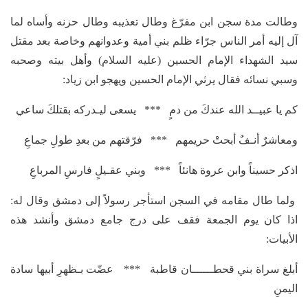
وطالت مدة سجن ابن مفرّغ وطال تعذيبه وطال حزنه وأساه لما
آل إليه أمر الناس جرّاء ظلم بني أمية وعدوانهم وخاصة بعد مقتل
سيد الشهداء الإمام الحسين (عليه السلام) وأهل بيته وصحبه
وسبي نسائه فقال يرثي الإمام الحسين ويهجو ابن زياد:
كم يا عبيــد الله عندكَ من دمٍ *** يسعى ليـدركه بقتلكَ ساعي
ومعاشرٌ أنـفٌ أبحتْ حريمهم *** فرّقتهم من بعدِ طولِ جماعِ
اذكر حسيناً وابن عروة هانئاً *** وبني عقـيلٍ فارسِ المرباعِ
ولما طال مقامه في السجن استأجر رسولاً إلى دمشق وقال له:
اذا كان يوم الجمعة فقف على درج جامع دمشق وأنشد هذه
الأبيات:
أبلغ سراة بني قحطــــــان قاطبة *** عضّت بـظهرِ أبيها سادة
اليمنِ