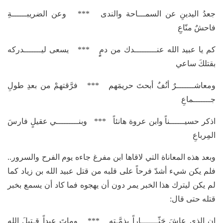
جعدُ اليدينِ عن السمـــاحة والندى *** وعن الضريبــــــةِ
فاحشٌ منّاعِ
كم يا عبيد الله عنـــــــــدك من دمٍٍ *** يسعى ليـــــــدركه
بقتلكَ ساعي
ومعاشـــــــرٌ أنُفٌ أبحتَ حريمَهم *** فرَّقتهمْ من بعدِ طولِ
جـــــــماعِ
اذكر حسيــــــناً وابن عروة هانئاً *** وبنـــــــــي عقيلٍ فارسَ
المِرباعِ
وبعد هذه المعاناة التي لاقاها ابن مفرغ جاءه يوم الفرح والسرور..
فلم يكن شيء أشدّ فرحاً على قلبه من قتل عبيد الله بن زياد كما
لم يكن ليترك هذا الخبر يمر دون أن يهجوه فما كاد أن يسمع بخبر
قتله حتى قال:
إن الذي عاشَ حَثّـــــــاراً بذمَّـتهِ *** وماتَ عبداً قـتيلَ اللهِ