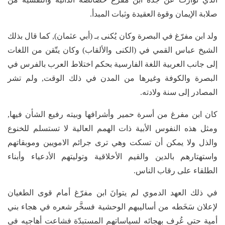
صلابة الإيمان وقوة العقيدة وثبات المبدأ.
ولد ابن مفرّغ في البصرة وكان يُكنى بـ (أبي عثمان), كما قال بذلك
الشيخ عباس القمي في (الكنى والألقاب) وكان يتّقن من اللغات
إلى جانب العربية اللغة الفارسية بحكم اختلاط العرب بالفرس في
البصرة والكوفة وغيرها من المدن في ذلك الوقت, ولم تشر
المصادر إلى سنة ولادته.
كان ابن مفرغ من أسرة حمير وأشرافها وبيته رفيع الشأن فيها,
ومثل هذه النفوس الأبية ذات الهمم العالية لا تستسلم للخنوع
والذل ولا يمكن أن تسكت وهي ترى جرائم الامويين وموبقاتهم
واستهتارهم بالدين والقيم الأخلاقية وتوليتهم الأدعياء وأبناء
الطلقاء على رقاب الناس.
في ذلك العهد الدموي لم يتوانَ ابن مفرّغ أمام قوى الطغيان
لإعلان سَخَطه من أساليبهم الوحشية فسخَّر شعره في هجاء بني
أمية حتى عُرف بهجائه لسياساتهم المستبدّة فشاعت أهاجيه في