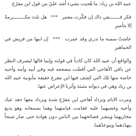
عبيد الله بن زياد: ما هُجيت بشيء أشد عليّ من قول ابن مفرّغ.
فكر فـــــــفي ذاك إن فكّرت معتبر *** هل نلتَ مكــــــــرمةً
إلا بتأميرِ
عاشتْ سمية ما تدري وقد عمرت *** إن ابنها من قريش في
الجماهيرِ
والواقع أن عبيد الله كان كاذباً في قولته وإنما قالها ليصرف النظر
عن باقي الأهاجي التي أقضّت مضجعه فيه وفي أبيه وأمه وأخيه
خاصة منها تلك التي كشف فيها ابن مفرغ حقيقة مأبونية عبيد الله
بن زياد وهي في ديوانه مثبتة وآثرنا الإعراض عنها.
ومرت الايام وتزداد أهاجي ابن مفرّغ شدة ويزداد معها حقد عباد
وأخيه وغضبهما عليه فقامت قيامتهما وهما يسمعانه وهو يذيع
مخازيهما وينشر فضائحهما بين الناس دون هوادة حتى صار شبحاً
يتهدّدهما ويتوعدّهما.