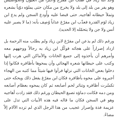
وهو يفر من بلد إلى بلد ولا يخرج من مكان حتى يملؤه دوّياً بشعره
وتملأ حيطانه أهاجيه, حتى قبضا عليه وأُودع السجن ولم يدع ابن
زياد لؤم القدرة فعذّب ابن مفرّغ عذاباً وُصِف بأنه: (ما لا يصبر عليه
أنس ولا جن ولا يتحمّله إلا الحديد).
ورغم ذلك لم يذعن ابن مفرّغ لابن زياد ولم يطلب منه الرحمة بل
ازداد إصراراً على هجائه فوكّل ابن زياد به رجالاً ووجههم معه
وأمرهم أن يأخذوه إلى جميع الخانات والأماكن التي هرب إليها
وكتب على حيطانها شعره الهجائي وأن يمحوها بأظافره فكانوا إذا
دخلوا بعض الخانات التي نزلها فرأوا فيها شيئاً مما كتبه من الهجاء
أجبروه على محوه بأظافره فكان ابن مفرّغ يفعل ذلك ويحكه حتى
تكسّرت أظافره وتناثر لحم أصابعه ثم كان يمحوه بعظام أصابعه
ومن دمه فكانت دماؤه تصبغ الحيطان ورغم ذلك فقد زادت أهاجيه
وهو في السجن فكان ما قاله فيه هذه الأبيات التي تدل على
عزيمة فذة وإصرار عجيب من هذا الرجل الذي لم تزده الآلام إلاّ
مضاءً.