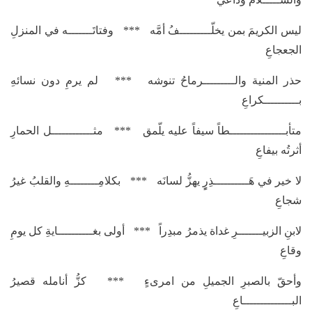
ليس الكريمَ بمن يخلّـــــــــفُ أمَّه *** وفتاتَـــــــه في المنزلِ
الجعجاعِ
حذر المنية والـــــــــرماحُ تنوشه *** لم يرمِ دون نسائهِ
بــــــــــكراعِ
متأبــــــــــــــــطاً سيفاً عليه يلّمق *** مثــــــــــــل الحمارِ
أثرتُه بيفاعِ
لا خير في هَــــــــــذِرٍٍ يهزُّ لسانَه *** بكلامِــــــــهِ والقلبُ غيرُ
شجاعِ
لابنِ الزبيـــــــرِ غداة يذمرُ مبدِراً *** أولى بغــــــــــايةِ كل يومِ
وقاعِ
وأحقّ بالصبرِ الجميلِ من امرىءٍ *** كزُّ أنامله قصيرُ
البــــــــــــــاعِ