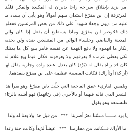
امر يزيد بإطلاق سراحه راحا يدبران له المكيدة والمكر فلقّنا
المرتزقة إن ابن مفرّغ استدان منهم أموالاً وهو يأبى أن يسدد ما
عليه من ديون وجعلا شهوداً على ذلك من بعض المرتشين ففعلوا
ذلك فحُوصر ابن مفرّغ, وماذا يستطيع أن يفعل إذا كان والي
المدينة والقاضي وجلساء الوالي من المتنفذين ضده ولن يجديه
إنكار ما اتهموه ولا دفع التهمة عن نفسه فامر ببيع كل ما يمتلك
لكي يعطي غرماء لا يعرفهم ولا يعرفونه فكان فيما بيع غلام له
كان قد رباه يقال له (بُرْد) كان يعدل عنده ولده وجارية يقال لها
(أراكة) أو(أراك) فكانت المصيبة عظيمة على ابن مفرّغ بفقدهما.
ويلمس القاريء عمق الفاجعة التي حلّت بابن مفرّغ وهو يقرأ هذا
الشعر الذي قاله فيهما أو بالأحرى (في رثائهما) فهو أشبه بالرثاء
فلنسمعه وهو يقول:
يا برد مـــــا مـسّنا دهرٌ أضربنا *** من قبل هذا ولا بعنا له ولدا
اما الأراك فــكانت من محارمنا *** عيشاً لذيذاً وكانت جنة رغدا