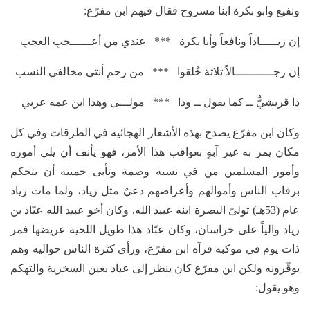
ونفيع وابو بكرة ابنا مسروح فقال فيهم ابن مفرّغ:
إن زيـــــاداً ونافعاً وأبا بكرة *** عندي من أعــــــجبِ العجبِ
إن رجـــــــــــالاً ثلاثة خُلقوا *** من رحمِ أنثى مخالفي النسب
ذا قريشيٌّ ــ كما يقول ــ وذا *** مولـــى وهذا ابن عمه عربي
وكان ابن مفرّغ يصدح بهذه الأشعار الهجائية في الطرقات وفي كل
مكان يمر به غير آبهٍ بعواقب هذا الأمر، فهو يأنف أن يلي أموره
وأمور المسلمين من في نسبه وصمة وتأبى حميته أن يتحكم
برقاب الناس وأموالهم وأعراضهم دعيٌ مثل زياد، ولما مات زياد
عام (53هـ) تولىّ البصرة ابنه عبيد الله, وكان أخو عبيد الله عبّاد بن
زياد والياً على خراسان، وكان عبّاد هذا طويل اللحية عريضها فمر
ذات يوم في موكبه فرآه ابن مفرّغ، ورأى كثرة الناس حواليه وهم
يوقّرونه ولكن ابن مفرّغ كان ينظر إلى عباد بعين السخرية والتهكم
وهو يقول: