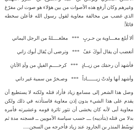
وغيرهم وكان أرفع هذه الأصوات من بين هؤلاء هو صوت ابن مفرّغ
الذي غضب من مخالفة معاوية لقول رسول الله فأعلن سخطه
قائلاً:
ألا أبلغ معـــاوية بن حـربٍ *** مغلغــــلةً من الرجل اليماني
أتغضب أن يقال أبوكَ عفٌ *** وترضى أن يُقال أبوك زاني
فأشهد أن رحمَك من زيــادٍ *** كرحــــمِ الفيلِ من ولَدِ الأتانِ
وأشهد أنها ولدتْ زيــــــاداً *** وصـخرٌ من سمية غير داني
وصل هذا الشعر إلى مسامع زياد فأراد قتله ولكنه لا يستطيع أن
يقدم على هذا الشيء بدون إذن معاوية فاستأذنه في ذلك ولكن
معاوية أبى لأنه كان يخشى أن تثور ثائرة قومه وعشيرته فأمره
بدلا من قتله (بتأديبه) ـــ حسب سياسة الأمويين ــ فسجنه مدة ثم
توسّط المنذر بن الجارود عند زياد فأخرجه من السجن.....