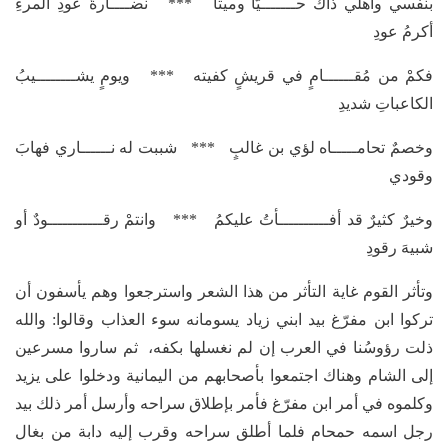
بنفسي وأهلي ذاك حـــــــيّاً وميتاً *** نضــــارةُ عودِ المرءِ
أكرمُ عودِ
فكمْ من مُقــــــامٍ في قريشٍ كفيته *** ويومٍ يشــــــــيبُ
الكاعباتِ شديدِ
وخصمٌ تحامـــــاه لؤي بن غالبٍ *** شببت له نــــــاري فهابَ
وقودي
وخيرٌ كثيرٌ قد أفــــــــــأتُ عليكمُ *** وانتمْ رقـــــــــــودٌ أو
شبيهَ رقودِ
وتأثر القوم غاية التأثر من هذا الشعر واسترجعوا وهم يأسفون أن
تركوا ابن مفرّغ بيد ابني زياد يسومانه سوء العذاب وقالوا: والله
ذلت رؤوسُنا في العرب إن لم نغسلها بكفه، ثم ساروا مسرعين
إلى الشام وهناك اجتمعوا بأصحابهم من اليمانية ودخلوا على يزيد
وكلموه في أمر ابن مفرّغ فأمر بإطلاق سراحه وأرسل أمر ذلك بيد
رجل اسمه حمحام فلما أطلق سراحه وقرب إليه دابة من بغال