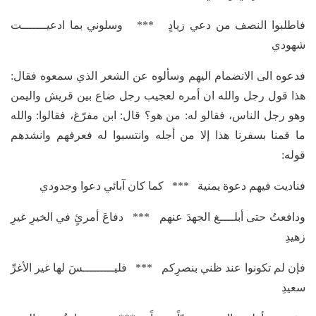
فاطلبوا النصف من دعي زيادٍ *** وسلوني بما ادعيـــــــت
شهودي
فدعوه الى الانضمام اليهم وسألوه عن الشعر الذي سمعوه فقال:
هذا قول رجل والله ان أمره لعجيب رجل ضاع بين قريش واليمن
وهو رجل الناس، فقالو له: من هو؟ قال: ابن مفرّغ، فقالوا: والله
ما قمنا بسفرنا هذا إلا من أجله وانتسبوا له فعرفهم وانشدهم
قوله:
فناديت فيهم دعوة يمنية *** كما كان آبائي دعوا وجدودي
ودافعتُ حتى أبلــــغ الجهدَ عنهم *** دفاعَ أمرئٍ في الخيرِ غيرِ
زهيدِ
فإن لم تكونوا عند ظني بنصرِكم *** فليـــــــــسَ لها غير الأغرِّ
سعيدِ