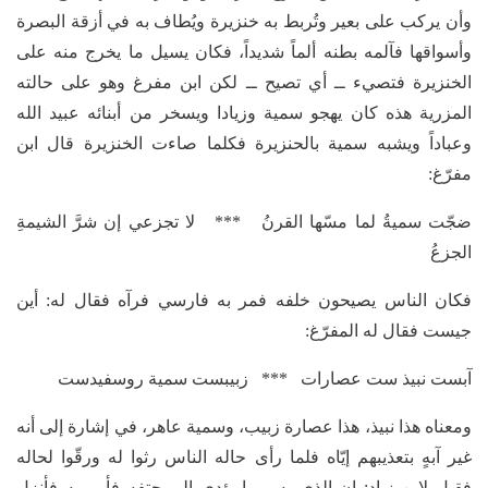
وأن يركب على بعير وتُربط به خنزيرة ويُطاف به في أزقة البصرة
وأسواقها فآلمه بطنه ألماً شديداً، فكان يسيل ما يخرج منه على
الخنزيرة فتصيء ــ أي تصيح ــ لكن ابن مفرغ وهو على حالته
المزرية هذه كان يهجو سمية وزيادا ويسخر من أبنائه عبيد الله
وعباداً ويشبه سمية بالحنزيرة فكلما صاءت الخنزيرة قال ابن
مفرّغ:
ضجّت سميةُ لما مسّها القرنُ *** لا تجزعي إن شرَّ الشيمةِ
الجزعُ
فكان الناس يصيحون خلفه فمر به فارسي فرآه فقال له: أين
جيست فقال له المفرّغ:
آبست نبيذ ست عصارات *** زبيبست سمية روسفيدست
ومعناه هذا نبيذ، هذا عصارة زبيب، وسمية عاهر، في إشارة إلى أنه
غير آبهٍ بتعذيبهم إيّاه فلما رأى حاله الناس رثوا له ورقّوا لحاله
فقيل لابن زياد: إن الذي به ربما يؤدي إلى حتفه فأمر به فأنزل