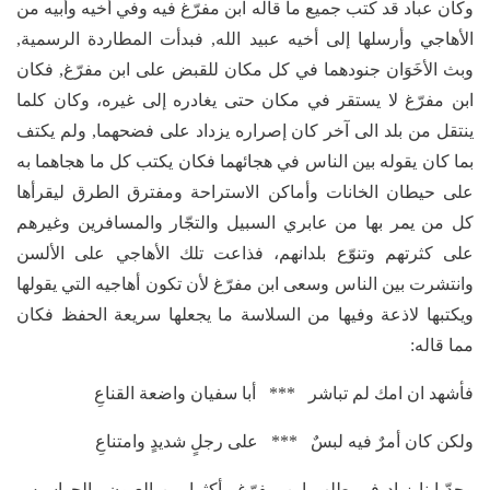
وكان عباد قد كتب جميع ما قاله ابن مفرّغ فيه وفي أخيه وأبيه من
الأهاجي وأرسلها إلى أخيه عبيد الله, فبدأت المطاردة الرسمية,
وبث الأخَوَان جنودهما في كل مكان للقبض على ابن مفرّغ, فكان
ابن مفرّغ لا يستقر في مكان حتى يغادره إلى غيره، وكان كلما
ينتقل من بلد الى آخر كان إصراره يزداد على فضحهما, ولم يكتف
بما كان يقوله بين الناس في هجائهما فكان يكتب كل ما هجاهما به
على حيطان الخانات وأماكن الاستراحة ومفترق الطرق ليقرأها
كل من يمر بها من عابري السبيل والتجّار والمسافرين وغيرهم
على كثرتهم وتنوّع بلدانهم، فذاعت تلك الأهاجي على الألسن
وانتشرت بين الناس وسعى ابن مفرّغ لأن تكون أهاجيه التي يقولها
ويكتبها لاذعة وفيها من السلاسة ما يجعلها سريعة الحفظ فكان
مما قاله:
فأشهد ان امك لم تباشر *** أبا سفيان واضعة القناعِ
ولكن كان أمرٌ فيه لبسٌ *** على رجلٍ شديدٍ وامتناعِ
وجدّ ابنا زياد في طلب ابن مفرّغ وأكثرا من العيون والجواسيس