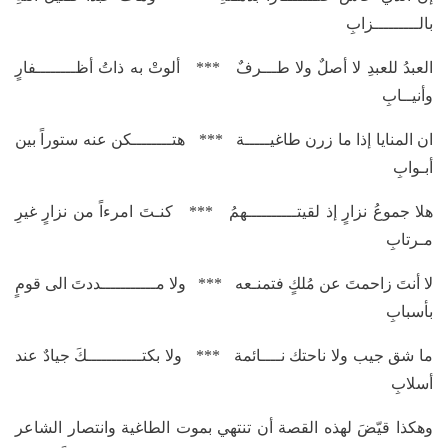
بالـــــــــزابِ
العبدُ للعبدِ لا أصلٌ ولا طـــرفٌ *** ألوتْ به ذاتُ أظــــــــفارٍ
وأنيــابِ
ان المنايا إذا ما زرن طاغيـــــة *** هتــــــــكن عنه ستوراً بين
أبـوابِ
هلا جموعُ نزارٍ إذ لقيتــــــــــهمُ *** كنـتَ امرءاً من نزارٍ غيرِ
مـرتابِ
لا أنتَ زاحمتَ عن مُلكٍ فتمنـعه *** ولا مـــــــــــددتَ الى قومٍ
بأسبابِ
ما شق جيب ولا ناحتك نــــائمة *** ولا بكتـــــــــــكَ جيادٌ عند
أسلابِ
وهكذا قيّضَ لهذه القصة أن تنتهي بموت الطاغية وانتصار الشاعر