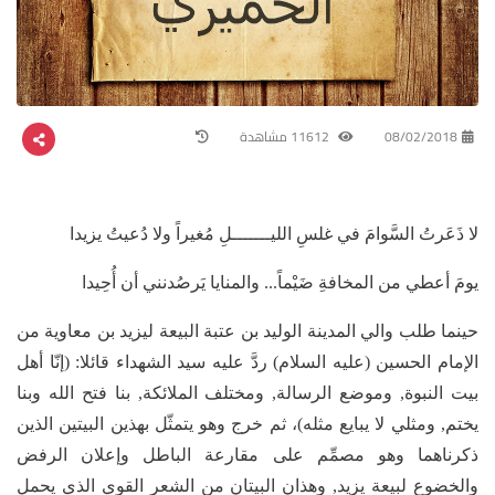
08/02/2018
11612 مشاهدة
لا ذَعَرتُ السَّوامَ في غلسِ الليـــــــلِ مُغيراً ولا دُعيتُ يزيدا
يومَ أعطي من المخافةِ ضَيْماً... والمنايا يَرصُدنني أن أُحِيدا
حينما طلب والي المدينة الوليد بن عتبة البيعة ليزيد بن معاوية من
الإمام الحسين (عليه السلام) ردَّ عليه سيد الشهداء قائلا: (إنّا أهل
بيت النبوة, وموضع الرسالة, ومختلف الملائكة, بنا فتح الله وبنا
يختم, ومثلي لا يبايع مثله)، ثم خرج وهو يتمثّل بهذين البيتين الذين
ذكرناهما وهو مصمِّم على مقارعة الباطل وإعلان الرفض
والخضوع لبيعة يزيد, وهذان البيتان من الشعر القوي الذي يحمل