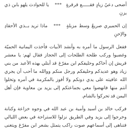
أضحى دعيُ زيادٍ فقـــــع قرقرةٍ *** يا للحوادث يلهو بابن ذي
يزنِ
إن الحميري صريعٌ وسط مزبلةٍ *** ماذا تريد بــذي الأحقادِ
والإحنِ
ففعل الرسول ما أمره به وأنشد الأبيات فأخذت اليمانية الحميّة
وغضبوا وركب طلحة الطلحات إلى الحجاز فقال لهم: يا معشر
قريش إن أخاكم وحليفكم ابن مفرّغ قد أبتلي بهذه الأعبد من بني
زياد وهو عديدكم وحليفكم ورجل منكم ووالله ما أحب أن يجري
الله عافيته على يدي دونكم ولا أفوز بالمكرمة في أمره وتخلوا
أنتم منها فانهضوا معي بجماعتكم إلى يزيد بن معاوية فإن أهل
اليمن قد تحركوا بالشام.
فركب خالد بن أسيد وأمية بن عبد الله في وجوه خزاعة وكنانة
وخرجوا إلى يزيد وفي الطريق نزلوا للاستراحة في بعض الليالي
فتناهى إلى أسماعهم صوت راكب يتمثل بشعر ابن مفرّغ ويتغنى