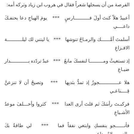
الفرصة من أن يسجلها شعراً فقال في هروب ابن زياد وتركه أمه:
أعبيدُ هلاّ كنتَ أولَ فــــــــــارسٍ *** يومَ الهياجِ دعا بحتفـكَ
داعــــي
أسلمتَ أمَّــــــك والرمـاحُ تنوشها *** يا ليتني لك ليلــــــــــة
الافـزاعِ
إذ تستغيثُ ومـــــــــا لنفسكَ مانعٌ *** عبدٌ تردّده بــــــــــــدار
ضيـاعِ
هلا عـــــــــــــجوزٌ إذ تمدُّ بثديِها *** وتصيحُ أن لا تنزعنَّ
قِــــناعـي
فركبـتَ رأسَكَ ثم قلتَ أرى العدا *** كثروا وأخـــلفَ موعدُ
الأشـياعِ
فأنــــــجو بنفسكِ وابتغي نفقاً فما *** لي طاقةٌ بكَ
والســـــلامُ وداعي