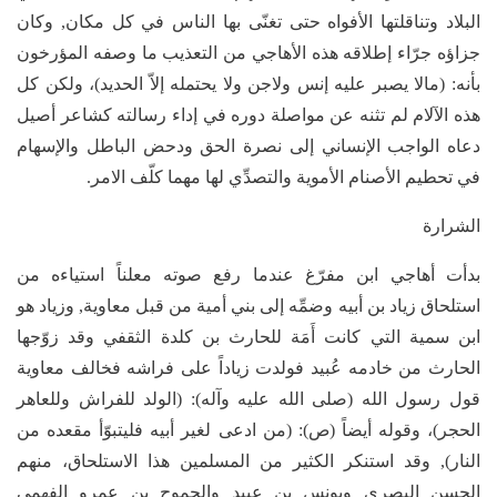
البلاد وتناقلتها الأفواه حتى تغنّى بها الناس في كل مكان, وكان
جزاؤه جرّاء إطلاقه هذه الأهاجي من التعذيب ما وصفه المؤرخون
بأنه: (مالا يصبر عليه إنس ولاجن ولا يحتمله إلاّ الحديد)، ولكن كل
هذه الآلام لم تثنه عن مواصلة دوره في إداء رسالته كشاعر أصيل
دعاه الواجب الإنساني إلى نصرة الحق ودحض الباطل والإسهام
في تحطيم الأصنام الأموية والتصدِّي لها مهما كلّف الامر.
الشرارة
بدأت أهاجي ابن مفرّغ عندما رفع صوته معلناً استياءه من
استلحاق زياد بن أبيه وضمِّه إلى بني أمية من قبل معاوية, وزياد هو
ابن سمية التي كانت أَمَة للحارث بن كلدة الثقفي وقد زوّجها
الحارث من خادمه عُبيد فولدت زياداً على فراشه فخالف معاوية
قول رسول الله (صلى الله عليه وآله): (الولد للفراش وللعاهر
الحجر)، وقوله أيضاً (ص): (من ادعى لغير أبيه فليتبوّأ مقعده من
النار), وقد استنكر الكثير من المسلمين هذا الاستلحاق، منهم
الحسن البصري ويونس بن عبيد والجموح بن عمرو الفهمي