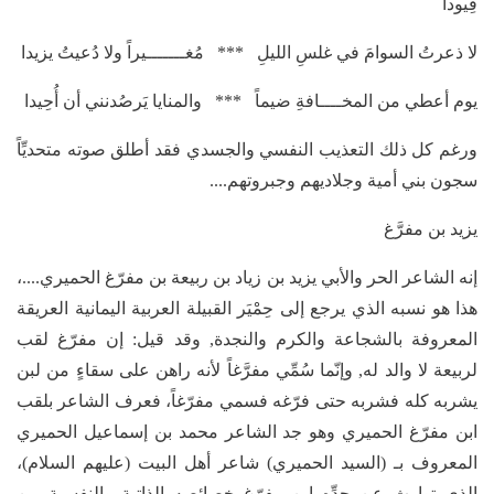
قِيودا
لا ذعرتُ السوامَ في غلسِ الليلِ *** مُغـــــــيراً ولا دُعيتُ يزيدا
يوم أعطي من المخــــافةِ ضيماً *** والمنايا يَرصُدنني أن أُحِيدا
ورغم كل ذلك التعذيب النفسي والجسدي فقد أطلق صوته متحديِّاً
سجون بني أمية وجلاديهم وجبروتهم....
يزيد بن مفرَّغ
إنه الشاعر الحر والأبي يزيد بن زياد بن ربيعة بن مفرّغ الحميري....،
هذا هو نسبه الذي يرجع إلى حِمْيَر القبيلة العربية اليمانية العريقة
المعروفة بالشجاعة والكرم والنجدة, وقد قيل: إن مفرّغ لقب
لربيعة لا والد له, وإنّما سُمِّي مفرَّغاً لأنه راهن على سقاءٍ من لبن
يشربه كله فشربه حتى فرّغه فسمي مفرّغاً، فعرف الشاعر بلقب
ابن مفرّغ الحميري وهو جد الشاعر محمد بن إسماعيل الحميري
المعروف بـ (السيد الحميري) شاعر أهل البيت (عليهم السلام)،
الذي توارث عن جدِّه ابن مفرّغ خصائصه الذاتية والنفسية من