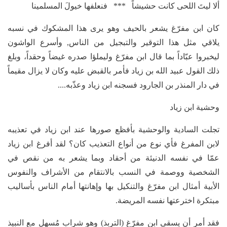
ألا ليتَ اللحى كانت حشيشاً *** فنعلفها خيولَ المسلمينا
كان ابن مفرّغ يشعر بالحيف وهو يرى هذا المشكوك في نسبه
يلاقي مثل هذا التوقير والتبجيل من الناس, وأسرع الواشون
ليخبروا عبّاداً بما قال ابن مفرّغ وليملؤا صدره غيضاً وحقداً، وبلغ
ذلك القول عبيد الله بن زياد فأمر بالقبض عليه وكان لا يزال مقيماً
في دار المنذر بن الجارود فسجنه ابن زياد وعذّبه....
وحشية ابن زياد
تجلت السادية والوحشية بأفظع صورها عند ابن زياد في تعذيبه
لابن المفرغ فأي نوع من أنواع التعذيب كان؟ لقد أفرغ ابن زياد
عمّا في نفسه الدنيئة من أحقاد وبما يشعر به من نقص في
الشخصية ووصمة في النسب بالانتقام من الأشراف والنفوس
الأبية أمثال ابن مفرّغ والتنكيل بها وإهانتها أمام الناس بأساليب
مبتكرة اخترعتها نفسه المريضة.
فقد أمر أن يسقى ابن مفرّغ (التربذ) وهو شراب مُسهل مع النبيذ