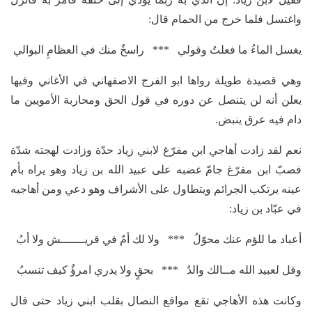
واغتسل فلما خرج من الحمام قال:
يغسل الماءُ ما فعلتُ وقولي *** راسخٌ منك في العظامِ البوالي
وهي قصيدة طويلة رواها ابو الفرج الاصفهاني في الأغاني وفيها
يعلن أنه لن يتنصل عن دوره في قول الحق ومحاربة الأمويين ما
دام فيه عرق ينبض.
نعم لقد زادت أهاجي ابن مفرّغ لابني زياد حدّة وزادت لهجته شدّة
فصبّ ابن مفرّغ جامّ غضبه على عبيد الله بن زياد وهو يراه بأم
عينه يرتكب الجرائم ويتطاول على الأشراف وهو دعي ومن أهاجيه
في عبّاد بن زياد:
أعباد ما للؤم عنك محوّلُ *** ولا لك أمٌ في قريـــــــش ولا أبُ
وقل لعبيد الله مــالك والدٌ *** بحقٍ ولا يدري امرؤٌ كيف تنسبُ
وكانت هذه الأهاجي تقع مواقع النصال بقلب ابني زياد حتى قال