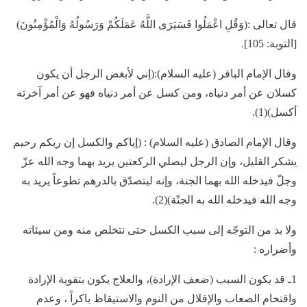
قال تعالى :(وَقُلِ اعْمَلُوا فَسَيَرَى اللَّهُ عَمَلَكُمْ وَرَسُولُهُ وَالْمُؤْمِنُونَ)
[التوبة: 105].
وقال الإمام الباقر (عليه السلام):(إني لأبغض الرجل أن يكون
كسلان عن أمر دنياه، ومن كسل عن أمر دنياه فهو عن أمر آخرته
أكسل)(1).
وقال الإمام الصادق (عليه السلام) : (إياكم والكسل إن ربكم رحيم
يشكر القليل، وإن الرجل ليصلي الركعتين يريد بهما وجه الله عزّ
وجلّ فيدخله الله بهما الجنة، وإنه ليتصدّق بالدرهم تطوعاً يريد به
وجه الله فيدخله الله به الجنّة)(2).
ولا بد من التوجّه إلى سبب الكسل حتى نتخلص منه ومن سيئاته
وأضراره :
1ـ قد يكون السبب (ضعف الإرادة)، والعلاج يكون بتقوية الإرادة
واقتحام الصعاب والإقلال من النوم والاستيقاظ باكراً ، وعدم