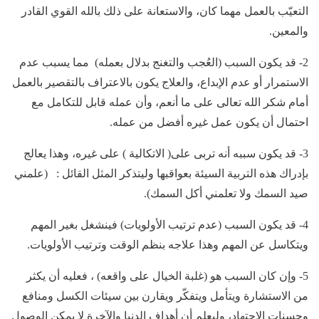
التعيّب بالعمل مهما كان، والاستعانة على ذلك بالله القوي القادر
والمعين.
2- قد يكون السبب (العُجب والتغنج بدلال بعمله) مما يسبب عدم
الاستمرار أو عدم الإبداع، والعلاج يكون بالاعتراف بالتقصير بالعمل
أمام شكر الله تعالى على ما أنعم، وأن عمله قابل للتكامل مع
احتمال أن يكون عمل غيره أفضل من عمله.
3- قد يكون سببه أنه تربى على( الاتكالية ) على غيره، وهذا يعالج
بإدراك هذه التربية السيئة بعواقبها وليتذكر المثل القائل : (علمني
صيد السمك ولا تعلمني أكل السمك).
4- قد يكون السبب (عدم ترتيب الأولويات) فينشغل بغير المهم
ويتكاسل عن المهم وهذا علاجه بنظم الوقت وترتيب الأولويات.
5- وإن كان السبب هو (غلبة الخيال على واقعه) ، فعليه أن يكثر
من الاستشارة ويتأمل ويتفكّر ويقارن بين سيئات الكسل ومنافع
وحسنات الاجتهاد، وليعلم أن أهداف الدنيا والآخرة لا يمكن الوصول