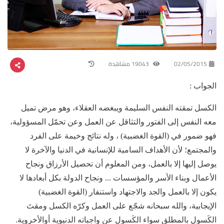
02/05/2015
19043 مشاهدة
الجواب :
الكسل تمقته النفس السليمة ويبغضه العقلاء، وهو مرض تميل
معه النفس إلى الفتور والتثاقل عن العمل وعن تحمّل المسؤولية،
فهو ضمور في (القوة الغضبية) ، وله نتائج وخيمة على الفرد
والمجتمع؛ لأن الأهداف السامية للإنسانية في الدنيا والآخرة لا
يوصل إليها إلا بالعمل، ومن المعلوم أن تحصيل الأرزاق ونجاح
الأعمال وبناء الأسر والمؤسسات ... ونجاح الدولة بكل أبعادها لا
يكون إلا بالعمل والجد والاجتهاد واستنفار (القوة الغضبية)
الإيجابية، والله سبحانه شجّع على العمل وكرّه الكسل ومقتَ
الكَسول بالمطلق سواء الكَسول عن واجباته الدنيوية أوالأخروية.