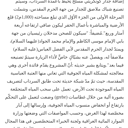
إضافة جدار كونكريتي مسلّح يُحيط بأعمدة السرداب، وسيتم
تصنيع شباك ملاصق للجدار من جهة الحرم المقدس، وشملت
المرحلة الأولى من الجزء الأوّل الذي تبلغ مساحته (1,000م2) قلع
الأرضية والمباشرة بأعمال الحفر ليكون صافي ارتفاعه أربعة
أمتار وربع".مُضيفاً: "سيكون للصحن مدخلان رئيسيان من جهة
بابي الإمام موسى الكاظم والإمام محمد الجواد(عليهما السلام)،
ويمتدّ لجدار الحرم المقدس لأبي الفضل العباس(عليه السلام)
ملاصقاً له، ويفصلُ عنه بشبّاكٍ خاصٍّ لأداء الزيارة سيتمّ تصنيعه
فيما بعد".ويتابع بشير حديثه :أنّ المشروع يقدّم فائدة أخرى وهي
معالجته لمشكلة المياه الجوفية التي تعاني منها العتبة العباسية
المقدسة، حيث تمّ مدّ شبكة ‏حديثة ‏تحت طابق السرداب لتصريف
المياه الموجودة تحت الأرض، تعمل على سحب المياه ‏المتجمّعة
بصورة آلية من خلال ‏غطاسات (‏grebe‏) وضعت لتعمل على التحكّم
بارتفاع أو ‏انخفاض منسوب المياه الجوفية، وإرسالها إلى آبار
مخصّصة لهذا ‏الغرض، وحسب المواصفات التي ‏وضعتها وزارة
الموارد المائية العراقية ولجنة الخبراء المتخصّصين في هذا المجال