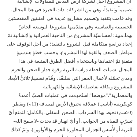
ان المشروع أُحيل لشركة أرض القدس للمقاولات الإنشائية
تصميماً وتنفيذاً، وهي من الشركات ذات الخبرة في هذا المجال،
وقد قامت بتنفيذ وتصميم مشاريع عديدة في العتبتين المقدستين
الحسينية والعباسية وفي مقدّمتها مشروعا التوسعة الخاصّ
بهما،مبينا: لحساسيّة المشروع من الناحية العمرانية والإنشائية تمّ
إعداد دراسةٍ متكاملة قبل الشروع بالتنفيذ؛ من أجل الوقوف على
مواطن الضعف والقوة لهذا المشروع، وحسب خطةٍ هندسيةٍ
متقنةٍ تمّ اعتمادها وباستخدام أفضل الطرق المتبعة في هذا
المجال، شملت الخطة دراسة التربة وقوة جدار الصحن والحرم
ومدى تحمّله لأعمال الحفر التي ستُنفّذ، وقُدّم تصميمٌ ثلاثيُّ الأبعاد
للمشروع وبكافة تفاصيله الإنشائية والكهربائية
والمعمارية"."موضحا":استُخدِمت في عمليات الصبّ أعمدةٌ
كونكريتية (أنابيب) عملاقة تخترق الأرض لمسافة (11م) وبقطر
(50سم) تحيط بهذا السرداب -الصحن السفلي- بالكامل؛ لتمنع أيّ
تسرّبٍ للمياه من الجوانب، أو أيّ انهيار قد يحدث -لا سمح الله-
للتربة أو لأُسس الجدران المجاورة للحرم و(الأواوين)، وتمّ كذلك