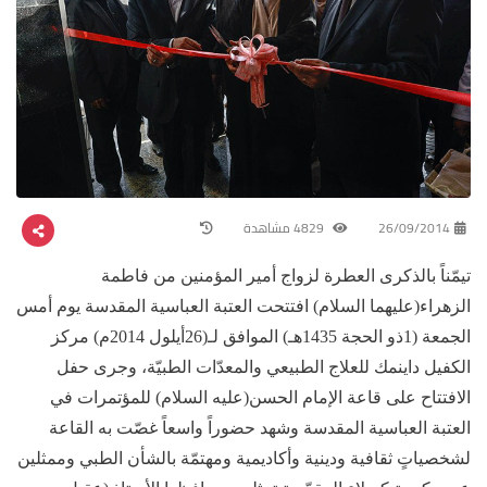
26/09/2014
4829 مشاهدة
تيمّناً بالذكرى العطرة لزواج أمير المؤمنين من فاطمة
الزهراء(عليهما السلام) افتتحت العتبة العباسية المقدسة يوم أمس
الجمعة (1ذو الحجة 1435هـ) الموافق لـ(26أيلول 2014م) مركز
الكفيل داينمك للعلاج الطبيعي والمعدّات الطبيّة، وجرى حفل
الافتتاح على قاعة الإمام الحسن(عليه السلام) للمؤتمرات في
العتبة العباسية المقدسة وشهد حضوراً واسعاً غصّت به القاعة
لشخصياتٍ ثقافية ودينية وأكاديمية ومهتمّة بالشأن الطبي وممثلين