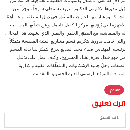
مرادفٍ له على الأعمال والمهمات الطبية والعلاجية، قدّمت من
قِبَل مديرها الإقليمي الدكتور شريف شمطي شرحاً موجزاً عن
الشركة ومشاريعها الخارجية المنفّذة في دول المنطقة، وعن أهمّ
الأجهزة التي زُوّد بها مركز الكفيل داينمك وعن خطّتها المستقبلية
له والمتماشية مع التطوّر العلمي والتقني الذي يشهده هذا المجال،
والتي قامت بدورها بتكريم قسم مشاريع العتبة المقدسة متمثّلاً
برئيسه المهندس ضياء مجيد الصائغ بدرع التميّز لما بذله القسم
من جهدٍ خلال فترة إنشاء المشروع، وكيف عمل على تذليل
الصعاب وحلّ جميع الإشكاليات والمتعلّقات الفنية والإدارية.
المتابعة/ الموقع الرسمي للعتبة الحسينية المقدسة
وسوم :
اترك تعليق