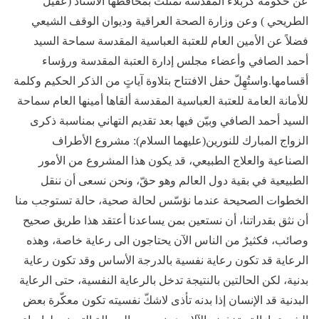
عن حكومة كربلاء المقدّسة تمثلت بمحافظها الأستاذ (عقيل
الطريحي ) وعن وزارة الصحة العراقية وديوان الوقف الشيعي
فضلاً عن الأمين العام للعتبة العباسية المقدسة سماحة السيد
أحمد الصافي وأعضاء مجلس إدارة العتبة المقدسة ورؤساء
أقسامها.واستُهِلّ حفل الافتتاح بتلاوة آياتٍ من الذكر الحكيم وكلمة
للأمانة العامة للعتبة العباسية المقدسة ألقاها أمينها العام سماحة
السيد أحمد الصافي وبيّن فيها بعد تقديم التهاني بمناسبة ذكرى
الزواج المبارك للنورين(عليهما السلام): مشروع الأطراف
الصناعية والعلاج الطبيعي، قد يكون هذا المشروع من الأمور
الطبيعية في بقية دول العالم وهو حقّ، ونحن نسعى أن ننقل
الخطوات الصحيحة عندما نؤسّس لحالة صحية، حالة تستوجب منا
أن نثق بقدراتنا، أن نستعين بمن يساعدنا أعتقد هذا طريق صحيح
وصائب، فكثيرٌ من الناس الآن يحتاجون الى رعاية خاصة، وهذه
الرعاية قد تكون رعاية نفسية بالدرجة الأساس وقد تكون رعاية
بدنية، لكن الحالتين بالنتيجة تدخل بالرعاية النفسية، حتى الرعاية
البدنية قد الإنسان إذا بدنه تأذى لاشكّ نفسيته تكون معكّرة بعض