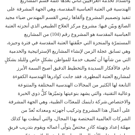
والسداد لخدمة العراقيّين.لتأتي بعدها كلمة قسم المشاريع
الهندسية في العتبة العباسية المقدسة، وهي الجهة المشرفة على
تنفيذ وتصميم المشروع وألقاها رئيس القسم المهندس ضياء مجيد
الصائغ وبيّن فيها: مشروع مركز العلاج الطبيعي الذي أنجزته العتبة
العباسية المقدسة هو المشروع رقم (104) من المشاريع
المستمرّة والمنجزة التي حقّقتها العتبة المقدسة في فترة وجيزة،
وهي تسابق عجلة الزمن لإنشاء المشاريع الإستراتيجية والخدمية
التي من شأنها أن تُضيف خدمةً للمواطن بشكلٍ خاص وللبلد بشكلٍ
عام، فالأفكار السديدة والتخطيط الدقيق أصبح السمة الأبرز
لمشاريع العتبة المطهرة، فقد جابت كوادرها الهندسية الكفوءة
التابعة لها الكثير من المجالات الهندسية المختلفة والمتنوعة
وعالية التقنية، والتي يشهد بنوعيتها وتميّزها كلُّ ذوي الخبرة
والاختصاص.شركة داينمك للمعدّات الطبية، وهي الجهة المشرفة
على أعمال هذا المشروع وتركيب أجهزته ومعداته تُعدّ من
الشركات العالمية المختصة بهذا المجال، والتي أنيطت بها كذلك
مهمّة إعداد وتهيئة كادرٍ مختصٍّ يتولّى أعماله ويقوم بتدريب فريقٍ