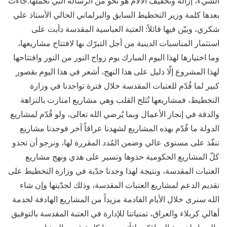
الشيء، إزالة وتخفيف الآلام هو نحو من الرسالة التي نحملها.جاءت
بعدها كلمة وزير التخطيط السابق والبرلماني الحالي الأستاذ علي
شكري، وبيّن فيها قائلاً: العتبة العباسية المقدسة دأبت على
استثمار المناسبات الدينية من أجل التبرّك بها لافتتاح مشاريعها،
وما اختيارها لهذا اليوم المبارك يوم زواج النور من النور وافتتاحها
لهذا المشروع إلّا دليل على هذا النهج، أشعر في هذا اليوم بقصور
كبير لما قُدّم للعتبات المقدسة خلال فترة تواجدنا في وزارة
التخطيط، فمشاريعها تُثلج القلب وهي مشاريع امتازت بالنزاهة
والدقة في إنجاز الأعمال وبما يُرضي الله تعالى، ولو قُدّم لمشاريع
الدولة ما قُدّم بهذه المشاريع لشهدنا عراقاً آخر فوجدنا مشاريع
تنفّذ على مستوى عالي وضمن المُدد المقررة لها، ونرجو أن تحذو
كلّ المشاريع الحكومية حذوها وتسير على هدي ونهج مشاريع
العتبات المقدسة، ونتيجة لهذا وجدنا جدّية في وزارة التخطيط على
تقديم الدعم لمشاريع العتبات المقدسة، وذلك لجدّيتها وإن شاء
الله سنرى خلال الأيام القادمة مزيداً من المشاريع الهادفة لخدمة
أهالي كربلاء والعراق، تمنياتنا للإدارة في العتبة المقدسة بالتوفيق