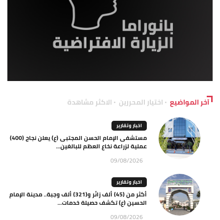
آخر المواضيع
اختيار المحررين
الاكثر مشاهدة
اخبار وتقارير
مستشفى الإمام الحسن المجتبى (ع) يعلن نجاح (400)
عملية لزراعة نخاع العظم للبالغين...
09/08/2026
اخبار وتقارير
أكثر من (45) ألف زائر و(321) ألف وجبة.. مدينة الإمام
الحسين (ع) تكشف حصيلة خدمات...
09/08/2026