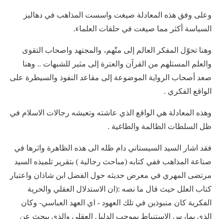
وعلى وفق هذه المعادلة صيغت واسست المذاهب في دهاليز
السياسة أكثر مما صيغت في حلقات العلماء.
وهنا تحوّل المفكر العالم إلى متّهم، والمجتهد واصحاب التقوى
والعلم المستلهم من القرآن والعترة إلى مثير للشبهات .. وهنا
صعد أصحاب الرواية الموضوعة إلى مقاعد النفوذ والسيطرة على
الواقع الفكري .
وهذه المعادلة هي الواقع الذي عاشته وتعيشه رجالات الاسلام في
ظل السلطات الظالمة والطاغية .
فقد اشار السيد السيستاني دام ظله الى هذه الظاهرة واثرها في
صناعة المذاهب ففي كتابه (مباحث رجالية ) بتقرير تلميذه السيد
مرتضى المهري في معرض حديثه حول الفضل ابن شاذان واعتبار
كتاب العلل حيث قال ما نصه :(ان الاستدلال العقلي والحرية
الفكرية كان منبوذين في تلك العهود - اي العهد العباسي- وكان
الذي يمارس الاستنباط بموجب الدليل العقلي والذي يبحث عن