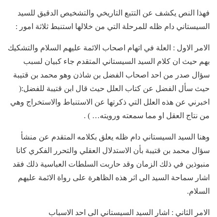
فهذا النص يكشف عن التتبع التاريخي والتشخيص الدقيق للسيد
السيستاني دام ظله للمرحلة التي من خلالها استنبط ثلاثة امور :
الامر الاول : العلة في اتهام اصحاب الائمة عليهم السلام والتشكيك
بهم حيث ان كلام السيد السيستاني المتقدم جاء كبيان لسبب
سؤال صدر من احد اصحاب الفضل بن شاذن وهو محمد بن قتيبة
حيث سأل الفضل عن كتاب العلل حيث قال ابن قتيبة للفضل:(
اخبرني عن هذه العلل التي ذكرتها عن الاستنباط والاستخراج وهي
من نتاج العقل او مما سمعته ورويته… ) .
وهنا السيد السيستاني دام ظله يعلق بكلامه المتقدم عن منشأ
سؤال محمد بن قتيبة بأن الاستدلال العقلي والتحرر الفكري كانا
منبوذين في ذلك الزمان وقد حاربت السلطات العباسية ذلك فقد
اشار سماحة السيد الى اثر هذه الظاهرة على رواة الائمة عليهم
السلام.
الامر الثاني : اشار السيد السيستاني الى احد الاسباب