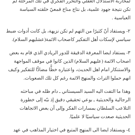
لمحاربة الاستدلال العقلي والتحرر الفكري في تلك المرحلة لم
تكن نتيجة جهود علمية، بل نتاج مناخ قمعيّ خلقته السياسة
العباسية .
٢- ويستفاد أنّ كثيرًا من التهم لم تكن نزيهة، بل كانت أدوات ضبط
سياسي لإسكات أهل التفكير كاصحاب الائمة(عشليهم السلام).
٣- يستفاد ايضا المعرفة الدقيقة للدور الريادي الذي قام به بعض
اصحاب الائمة (عليهم السلام) الذين كانوا في موقف المواجهة
والاستنكار امام اهل الحديث، واعتباره خطًّا مضادًّا للتفكير وكيف
انهم حملوا التراث والمنهج الائمة رغم كل تلك الصعوبات.
وهذا ما التفت اليه السيد السيستاني ـ دام ظله في مباحثه
الرجالية والحديثية ـ بوعي تحقيقي دقيق إذ نبّه إلى خطورة
التلاعب السلطان بمسارات الفكر وإلى أن بعض الاتجاهات
الحديثية صعدت سياسيًا لا علميًا.
٤- ويستفاد ايضا الى المنهج المتبع في اختيار المذاهب في عهد