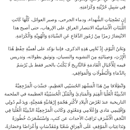
فِي سَبِيلِ حُرِّيَّتِهِ وَكَرَامَتِهِ.
إِن تَضْحِيَاتِ الشُّهداء، ودماء الجرحى، وصبر العوائل، كُلَّهَا كَانَتِ
اللُّبَنَاتِ الْأَسَاسِيَّة الانتصار العراق على الإرهاب، حتى أصبح هذا
الانْتِصَارُ رَمزًا مِنْ رُمُوزِ الدِّفَاعِ عَنِ السَّيَادَةِ وَالْهُوِيَّةِ وَالْكَرَامَةِ.
وَنَحْنُ الْيَوْمَ، إِذْ نُحْيِي هَذِهِ الذكرى، فإننا نؤكد على أهميَّةِ حِفْظِ هُذَا
الْإِرْثِ، وَصِيَانَتِهِ مِنَ التشويه والنسيان، وتوثيق بطولاته، وتدريس
قيمه لِلْأَجْيَالِ الْقَادمَةِ فَالتَّارِيخ لَا يُكْتَبُ بالحبر فقط بل يُرْسَمُ
بِالدِّمَاءِ وَالْبُطُولَاتِ وَالْمَوَاقِفِ.
وَانْطِلَاقا مِنْ هَذَا الْمَشْهَدِ الحُسَيْنِي العَظِيمِ، جَسَّدَتِ الْمَرْجِعِيَّةُ
الدِّينِيَّةُ الْعُلْيَا الْقِيَمَ وَالْمَبَادِئَ وَالْمُثْلَ الْحُسَيْنِيَّةَ العظيمة في الملحمة
التاريخية عندَ تَعْرُضَ الْبِلادِ لأَكْبَرِ هَجْمَةٍ إِرْهَابيَّةٍ هَمَجِيَّةٍ، وَبِدَعْمِ دُولِي
وَإِقْلِيمِي مَادي وَإِعْلَامِي وَمَعْنَوِي وَكَانَتِ الْمَرْجِعِيَّةُ الدِّينِيَّةُ الْعُلْيَا فِي
النَّجَفِ الْأَشْرَفِ تَرَاقِبُ الأحداث عن كثبِ، وَاسْتَشْعَرَتْ خُطُورَةً
وَتَدَاعِيَاتِ الْمَوْقِفِ عَلَى الْعِرَاقِ شَعْبًا وَمُقَدِّسَاتٍ وَأَعْرَاضًا وَحَضَارَةً،