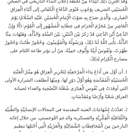
وَقَدْ أَقْتَرِنَ ذَلِكَ ابْتِدَاءً مِنْ لَحْظَة إعلان النداء التاريخي في الصحْنِ
الْحُسَيْنِي الشريف بِوُجُوبِ فَتْوَى الدَّفَاعِ الْكَفَائي إِلى أَبْنَاءِ الْعِرَاقِ
الغيارى، وَالَّذِي صَدَحَ بِهِ صَوْتُ الْإِمَامِ الْحُسَيْنِ عَلَيْهِ السَّلَامُ) يَوْمَ
الْعَاشِرِ مِنْ مُحَرَّمَ الْحَرَامِ فِي خِطَابِهِ الْمَشْهُورِ إِلَى الْقَوْمِ: (أَلَا وَإِنَّ
الدَّعِيَّ أَبْنَ الدَّعِيَ قَدْ رَكزَ بَيْنَ اثْنَتَيْنِ: بَيْنَ السَّلةِ وَالذِّلَّةِ، وَهَيْهَاتَ مِنَّا
الذِّلَّةُ، يَأْبَى اللَّهُ لَنَا ذَلِكَ، وَرَسُولُهُ وَالْمُؤْمِنُونَ، وَحُجُورٌ طَابَتْ وَحُجُورٌ
طَهُرَتْ، وَنُفُوسٌ أَبِيَّةً وَأُنُوف حَمِيَّةً، مَنْ أن تؤثر طاعة اللئام على
مصارع الْكِرَامِ لِذلِكَ:
1. أن أوَّل مَن أَذاعَ نِدَاء الْمَرْجَعِيَّةِ لِتَحْرِيرِ الْعِرَاقِ هُوَ مِنْبَرُ الْعَتْبَةِ
الْحُسَيْنِيَّةِ الْمُقَدَّسَةِ وَهُوَ أَوَّلُ دَوْرٍ لَهَا، وَمِنْهَا أَنطلقت الشرارة الأولى
التي أوقدَتْ فِي نُفُوسِ الْغِيَارَى شُعْلَةَ التَّضْحِية والفداء لصيانة
العراق شَعْبًا وَأَرْضًا وَمُقَدَّسَاتٍ.
2. تَعَدَّدَتْ إِسْهَامَاتُ العتبة المقدسة في المجالات الإنسانِيَّةِ وَالطَّبيَّةِ
وَالثَّقَافِيَّةِ الْفِكْرِيَّةِ والعسكرية والدعم اللوجستي، من خلال إغاثة
النازحينَ مِنَ الْمُحَافِظَاتِ الشَّمَالِيَّةِ وَالْعَرْبِيَّةِ الَّتِي أَحْتَلهَا تنظيم