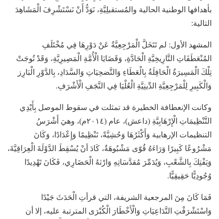
بأهدافها الوطنية الحالية والمُستقبلِيَّةِ، نَوَدُّ أَنْ نَسْتَشْرِفَ الْمَشَاهِدَ
التالية:
المشهد الأول: لم تَتَخَلَّ الْمَرْجِعِيَّةُ عَنْ دَوْرِهَا فِي مُخْتَلَفِ
المُنْعَطَفَاتِ التَّارِيخِيَّةِ الْحَادَّةِ، وَقَضَايَا الْأُمَّةِ الْمَصِيرِيَّةِ، وَقَدْ تُوجَتْ
تِلْكَ الْمَسِيرَةُ الْحَافِلَةُ بِالْعَطَاءِ وَالتَّضحِيَاتِ وَالسَّدَادِ، بِالدَّوْرِ الْبَارِز
وَالْكَبِيرِ لِلْمَرْجِعِيَّةِ الدِّينِيَّةِ الْعُلْيَا فِي النَّجَفِ الْأَشْرَفِ.
وكانت الإنعطافة الخطيرة قد تمثلت في سقوط الموصل بِأَيْدِي
التَّنْظِيمَاتِ الْإِرْهَابِيَّةِ (داعش)، عام (۲۰۱٤م)، وهيَ أَشْرَسُ
التنظيمات الإرهابية وَأَكْثَرُهَا وَحُشِيَّةً، تَنْظِيمًا وَإِعْدَادًا، وَكَانَ
مَشْرُوعًا كَبِيرًا وَرَاءَهُ قُوّى مَشْبُوهَةٌ، كَادَ أنْ يُسْقِطَ الدَّوْلَةَ الْعِرَاقِيَّةَ،
وَيَفْتِكَ بِالشَّعْبِ، وَيُدَمِّرَ مُقدَّسَاتِهِ وَارْثهُ الْحَضَارِي، فَكَانَ تَهْدِيدًا
وُجُودِيًّا حَقِيقِيًّا.
فَمَا كَانَ مِنَ المرجعية الشريفة، التي قرأتِ الْحَدَثَ جَيْدًا
وَاسْتَشْرَفْتِ التَّدَاعِيَاتِ وَالْأَخْطَارَ الْكُبْرَى المترتبة عليه، إلا أن