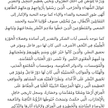
وَدِرْعًا لِلْوَطنِ فِي أَحْلَكِ الظُّرُوفِ وَنحَيِّي بِعَظِيمِ التَّبْجِيل وَالتَّقْدِيرِ
عَوَائِلَ الشُّهَدَاءِ وَالْجَرْحَى، الَّذِينَ رَسُمُوا بِأَرْوَاجِهِمْ وَدِمَائِهِمُ الطَّاهِرَةِ
أَبْهَى صُوَرٍ التضحية والفداء والإباء كما نوجه التحية والإكبار إلى
المُقَاتِلِينَ الْأَبْطَالِ، مِنْ مُخْتَلِفِ صنوف قُوَّاتِنا الأمنية والحشد
الشعبي والمُتَطَوّعِينَ الَّذِينَ خَطُوا مَلَاحِمَ النَّصْرِ بِشَجَاعَتِهِمْ وَثَبَاتهِمْ.
كما نتوجه بأسمى آيات الشكر والتقدير إلى أساتذة وفضلاءِ الْحَوْزَةِ
الْعِلْمِيَّةِ فِي النَّجَفِ الأشرف، التي كان لها دور فاعل ومؤثر في
تحقيق النصْرِ، وَالَّذِينَ كَانُوا خَيْرَ عَوْنٍ وَسَندٍ بِجُهُودِهِمْ وَتَضْحِيَاتِهِمْ
وَدَعْمِهِمُ الْمَعْنَوِي الكَبيرِ. وَلَا نَنْسَى دَوْرَ الْعَتَبَاتِ الْمُقَدَّسَةِ،
وَالْمُؤسسات، والدوائر الحكومية، ومؤسساتِ الْمُجْتَمَعِ الْمَدَنِي،
وَالْهَيْئَاتِ وَالْمَوَاكِبِ الْحُسَيْنِيَّةِ الَّتِي كَانَ لَهَا دَوْرٌ فَاعِلٌ وَمُؤثِرٌ فِي
تَحْقِيقِ النَّصْرِ عَلَى الْأَعْدَاءِ، وَنَظَرًا لأَهَمِّيَّةِ هَذِهِ الْمَشَاهِدِ وَالْمَوَاقِفِ
العَظِيمَةِ الَّتِي رَعَتْهَا الْمَرْجِعِيَّةُ الدِّينِيَّةُ الْعُلْيَا فِي الْحِفَّاظِ عَلَى
الْعِرَاقِ أَرْضًا وَشَعْبًا وَمُقَدَّسَاتٍ وحَضَارَةً، وسجل تَارِيخِي حَافِلٍ
بِالْإِنْجَازَاتِ، الَّتِي حَكَمَتْ وَنَسَجَتْ خُيُوطَهَا الرُّؤْيَةُ الثَّاقِبَةُ وَالدَّقيقة
للأوضاع السَّاخِنَةِ وَالْخَطِيرَةِ فِي الْعِرَاقِ وَلإِحْيَاءِ آثَارِهَا وَالتَّذْكِير