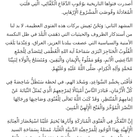
أصدرت فتواها التاريخية بوُجُوبِ الدِّفَاعِ الْكَفَّائِي، الَّتِي قلَبَتِ
الْمُعَادَلَةَ وقُوضَتِ الْمَشْرُوعَ الْإِرْهَابِي.
المشهد الثاني: وَنَحْنُ نَعِيش بركات هذه الفتوى العظيمة، لا بد لنا
من أستذكار الظروف والحيثيات التي دَهَمَتِ الْبَلَدَ في ظل النكسة
الأمنية والسياسية التي عصفت ببلدنا العزيز، العراق، وَعِنْدَمَا بَلَغَتِ
الْقُلُوبُ الْحَنَاجِرَ انْبَرَى سَمَاحَةُ آية اللهِ الْعُظْمَى لِيَتَصَدَّى لِلْجَمْعِ
الدَّاعِشِي الْآثمِ، وَهُوَ مَمْلُوءٌ بِالْإِيمَانِ وَالْيَقِينَ، وَمُتَسَلحُ بِالْوَلَاءِ لِنَبِيِّنَا
مُحَمَّدٍ وَآلِهِ الْكِرَامِ، صَلَّى اللَّهُ عَلَيْهِ وَعَلَيْهِمْ.
فَأَفْتَى بِحَشْدِ السَّوَاعِدِ، وَشَحْذ الهم، في لحظة سَتَظَلُّ شَاخِصَةً فِي
كُلِّ الْأَزْمَانِ، فَبَادَرَ النَّاسُ أَمْتِثَالًا لِمَرْجِعِهِمُ الَّذِي يُمَثَلُ النِّيَابَةَ عَنْ
إمَامِهِمُ الْمُنْتَظِرِ، وَقَدْ كَتَبَ اللَّهُ تَعَالَى لِلْفُتُوَى وَصَاحِبِهَا وَرِجَالِهَا
النَّصْرَ الْمُؤَخَّرَ وَالْفَتْحَ الْإِلَهِيَّ الْمُبِينَ.
إِنَّ التَّفَكَّرَ فِي الْفَتْوَى الْمُبَارَكَةِ وَآثَارِهَا يُحَتِمُ عَلَيْنَا اسْتِحْضَارَ الْعِنَايَةِ
الْإِلَهِيَّةِ بِهَذَا الْوُجُودِ لِلْمَرْجِعِيَّةِ الدِّينِيَّةِ الْعُلْيَا، مُمثلةً بِسَمَاحَةِ السيد