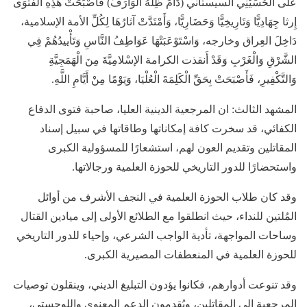
على الْحُسَيْنِي السيستاني (دَامَ ظِلُّهُ الوَارَفَ) فَأَصْبَحَتْ هَذِهِ الْفَتْوَى
إِرثا جِهَادِيًّا وَتَارِيخِيًّا وَحَضَارِيًّا، وَأَمْتَدَّتْ آثارُهَا لِكُلِّ الأمة الإسلامية،
دَاخِلَ العِراق وخارجه، وَاسْتَوْعَبَتْهَا عَوَاطِفُ النَّاسِ وَتَأْييدُهُمْ فِي
الشَّرْقِ وَالْغَرْبِ وَقَدْ أَنقذت الكرامة الإسْلامِيَّةَ مِنَ الْهَمَجِيَّةِ
وَالتَّكْفِيرِ، فَأَصْبَحَتْ بِحَقِّ الْكَلِمَةَ الْعُلْيَا، وَيَوْمًا مِنْ أَيَّامِ اللَّهِ.
المشهد الثالث: ان المرجعية الدينية العليا، صاحبة فتوى الدفاع
الكفائي، قد سخرت كافة إمكاناتها وطاقاتها في سبيل إسناد
المقاتلين وتقديم العون لهم، استشعارًا للمسؤولية الكبرى
واستحضارًا للدور التاريخي للحوزة العلمية ورجالاتها.
وقد كان طلاب الحوزة العلمية في النجف الأشرف من أوائل
المُلتين للنداء، حيث انطلقوا مع الطلائع الأولى إلى ميادين القتال
وساحات المواجهة، تأدية الواجب الشرعي، وإحياء للدور التاريخي
للحوزة العلمية في المنعطفات المصيرية الكبرى.
وقد تنوعت أدوارهم، فكانوا يؤدون التبليغ الديني، وينقلون توصيات
المرجعية إلى المقاتلين، ويُقدمون الدعم المعنوي واللوجستي،