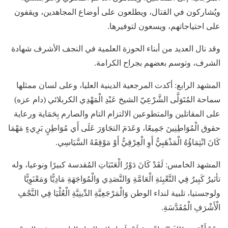
ويُشاركون في القتال، ويطلعون على أوضاع المجاهدين، ويقفون
على احتياجاتهم، ويسعون لتوفيرها.
وقد نال العديد من أبناء الحوزة العلمية في النجف الأشرف شهادة
الشرف، وتوسم بعضهم بجراح الكرامة.
المشهد الرابع: أكدت المرجعية الدينية العليا، وعلى لسان ممثلها
سماحة المُتَوَلَّى الشَّرْعِيّ الشيخ عَبْدِ الْمَهْدِي الكربلائي (دام عزه)
على المقاتلين والمتطوعين الالتزام التام والصارم بِحَمَاية ورعاية
حقوق الْمُوَاطِنِينَ جَمِيعًا، وَعَدَمَ التجَاوَرَ عَلَى أَي مُوَاطِنٍ بَرِيءٍ مَهْمَا
كَانَ انْتِمَاؤُهُ الْمَذْهَبِيُّ أَوِ الْعِرْقِيُّ أَوْ مَوْقِقَهُ السَّيَاسِي.
المشهد الخامس: لَقَدْ كَانَ دَوْرُ الْعَتَبَاتِ المُقدسة كبيرًا ونوعيا، وله
تأثيرٌ كَبِيرٌ فِي التَّعْبِئةِ الْعَامَّةِ وَالتَّصَدِي وَالْمُوَاجَهَةِ مَادِيًّا وَمَعْنَوِيًّا
ولوجستيا، تلبية لنداء الوطن وَالْمَرْجَعِيَّةِ الدِّينِيَّةِ الْعُلْيَا فِي النَّجْفِ
الْأَشْرَفِ الْمُقَدَّسَةِ.