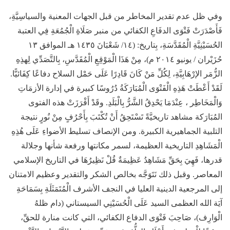
وفي ظل عدم تقدير المخاطر من قبل الجهات المعنية والسياسِيَّةِ،
فَأَصْدَرَتْ فَتْوَى الدفَاعِ الكفائي من منبر صَلَاةِ الْجُمُعَةِ فِي العتبة
الحُسَيْنِيَّةِ الْمُقَدَّسَةِ، بِتاريخ: (١٤/ شَعْبَانَ ١٤٣٥ هـ الموافق ١٣
حُزَيْران / يونيو ۲۰۱٤ م)، مِنْ هَذَا الْمَوْقِعِ الْمُقَدَّسِ، بِالتَّصَدِّي لِهذِهِ
الزُّمَر الإرْهَابِيَّةِ، لِكُلِّ مَنْ كَانَ قَادِرًا عَلَى حَمْل السلاح دفاعًا كِفَائيًّا.
لَقَدْ أَعْطَتْ هَذِهِ الْفَتْوَى الْمُبَارَكَةُ دُرُوسًا كبيرة في إدارة الأزمَاتِ
وَالْمَخَاطِر ، عِنْدَمَا يَحْدِقُ الشَّرُّ بِالْبَلَدِ. وقَدْ أَفْرَزَتْ هذه الفتوى
المُبَارَكة مشاهد تاريخيَّةً تَسْتَحِقُ أَنْ تُكْتَبَ بِأَحْرُفٍ مِنْ نُورٍ نتيجة
التلبية الجماهيرية الكبيرة. ومن الإنصاف تسليط الأضواءِ عَلَى هُذِهِ
الْمَشَاهِدِ التاريخية العظيمة، لسمر مكانتها ورفعة شأنها وجلالة
قدرها، فَهِيَ بِحَقِّ مَشَاهِدُ عَظِيمَةٌ قُلْ نَظِيرُهَا في التاريخ الإسلامي
المعاصر. وقبل ذلك نَتَوَجَّه بخالص الشكر والتقدير وعظيم الامتنان
إلى المرجعية الدينية العليا في النجف الأشرف الْمُتَمَثَلَةِ بِسَمَاحَةِ
آيَة الله العظمى السيد عَلَى الْحُسَيْنِي السيستاني (دام ظلهُ
الْوَارِف)، صَاحِبَ فَتْوَى الدفاع الكفائي، التي كانت منارة للحقِّ،