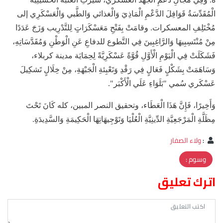
الْمُقَدِّسَةُ قَوَافِلَ الدَّعْمِ الْمَاذِيَ وَالْغذائي وَالطَّبي وَالْعَسْكَرِي إلى
مُخْتَلِفِ المعسكرات. وقامَتْ بِفَتْحِ مَعَسْكَرَاتٍ لِلتَّدْرِيب وَزَجَ عَدَدًا
مِنْ مُنْتَسِبِيهَا وَالرَّاغِبِينَ فِي التَّطوع للدفاعِ عَنِ الْوَطْنِ وَمُقَدَّسَاتِهِ،
فَشَكَلَتْ فِي الْيَوْمِ الْأَوَّلِ قُوَّةً عَسْكَرِيَّةً لِحِمَايَة مدينة كربلاء،
وَسَاهَمَتْ بِشَكْلٍ فَعَالٍ فِي رَقْدِ وَتَعْبِئةِ الْجَبْهَةِ، مِنْ خِلَالٍ تَشكِيلَ
عَسْكَري سُمي "بَلَوَاءِ عَلَي الْأَكْبَر".
وَأَخِيرًا، فَإِنَّ هَذَا الْعَطَاء، وتحقيق النصر المبين، كله كَانَ تَحْتَ
مِظَلَّةِ الْمَرْجَعِيَّةِ الدِّينِيَّةِ الْعُلْيَا وَتَوْجِيهَاتِهَا الْحَكِيمَةِ وَالسَّدِيدَةِ.
:
ولاء الصفار
وسوم :
اترك تعليق