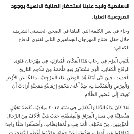
الاسلامية ولابد علينا استحضار العناية الالهية بوجود
المرجعية العليا.
وجاء في نص الكلمة التي القاها في الصحن الحسيني الشريف
خلال حفل افتتاح المهرجان الجماهيري الثاني لفتوى الدفاع
الكفائي:
نلْتَقِي الْيَوْمَ فِي رِحَابِ هُذَا الْمَكَانِ الْمُبَارَكِ، فِي مِهْرَجَانِ فَتُوَى
الدِفَاعِ الْكفَائِي، الَّذِي نَسْتَذْكِرُ فِيهِ مَلْحَمَةً مِنْ مَلَاحِم التاريخ
الْحَدِيثِ، حِينَ لَبَّى أَبْنَاءُ هُذَا الْوَطَنِ نِدَاءَ الْمَرْجِعِيَّةِ، دِفَاعًا عَنِ الْأَرْضِ
وَالْعِرْضِ وَالْمُقَدَّسَاتِ، ضِدَّ أَعْتَىٰ هَجْمَةٍ إِرْهَابِيَّةٍ هَمَجِيَّةٍ أَرَادَتْ أَنْ
تُعِيدَنَا إِلَى عُصُورِ الظَّلَامِ.
لَقَدْ كَانَ نِدَاءُ الدِّفَاعِ الْكَفَائِي فِي سَنَةِ ۲۰۱٤ ميلادِيَّة، نُقْطَةً تَحَوُّلٍ
مَفْصَلِيَّةً فِي مَسَارٍ الْعِرَاقِ وَالْمِنْطَقَةِ، حَيْثُ هَبَّ الْآلَافُ مِنَ الرِّجَالِ
الْمُؤْمِنِينَ، مِنْ مُخْتَلِفِ الْمَذَاهِبِ وَالْمُحَافِظَاتِ، وَأَصْطَفُوا صَفًّا وَاحِدًا
لِيُدَافِعُوا عَنِ الْوَطَنِ، وَيَذُودُوا عَنْ حِمَاهُ، وَقَدَّمُوا أَعْظَمَ التَّضْحِيَاتِ