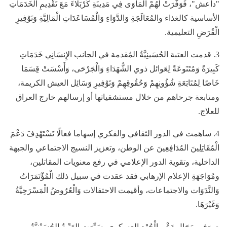
"داعش"، فَوَفَّرَتْ لَهُمْ الْمَأْوَى فِي مَدِينَةِ كَرْبَلَاءَ مَعَ تَقْدِيمِ الْخَدَمَاتِ
الأساسية كالغذاء والمُعَالَجَةِ وَالدَّوَاءِ وَالْمُسَاعَدَاتِ الْمَالِيَّةِ وَتَوْفِيرِ
الْقُرَضِ التعليمية.
3. قدمت العتبة الحُسَينِيَّةُ المُقدمة في الجانب الإِنسَانِي خَدَمَاتِ
كَبِيرَةً وَمُتَنَوعَةً لِعَوائل ذوي الشُّهَدَاءِ وَالْجَرْحَى، وَأَسْسَتْ قِسَمَا
خَاصًا لِمُتَابَعَةِ شُؤُونِهِمْ وَحُقُوقِهِمْ وَتَوْفِيرِ وَسَائِل العيش الكريمة،
ومتابعة جرحاهم من خلال مستشفياتها أو إرسالهم خارج العراق
للعلاج.
4. ساهمت في الدور الثقافي والفكري إسهاما فعالًا تَسْتَهْدِفَ دَعْمَ
الْمُقَاتِلِينَ المُدَافِعِينَ عن الوطن، وتعزيز النسيج الاجتماعي والجبهة
الداخلية، وتقوية الدور الإعلامي في رفع معنويات المقاتلين،
ومُوَاجَهَةِ الإعلام الإرهابي فقد عقدت في سبيل ذلك الْمُؤْتَمَرَاتُ
وَالنَّدَوَات والاجتماعات، وأقيمت الاحتفالات وَالْعُرُوضُ الْمَسْرَحِيَّةُ
وَغَيْرَهَا.
ه. وَفِي مَجَالِ دَعْمِ الْجُهْد العسكري، سَيِّرَتِ العَتْبةُ الحُسَيْنِيَّةُ