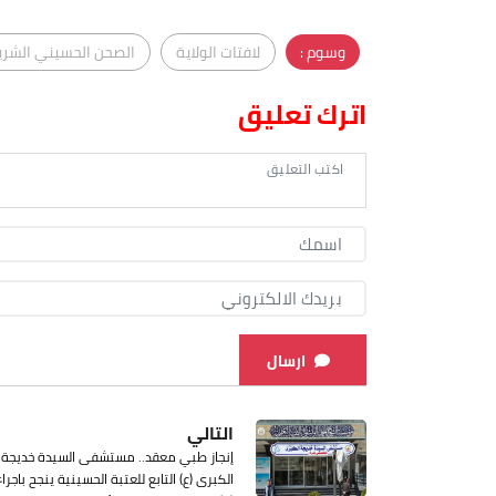
وسوم :
لافتات الولاية
الصحن الحسيني الشر
اترك تعليق
ارسال
التالي
إنجاز طبي معقد.. مستشفى السيدة خديجة
الكبرى (ع) التابع للعتبة الحسينية ينجح باجراء