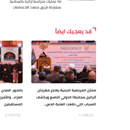
(4) عمليات متزامنة لزائرة باكستانية
بمشاركة فريق متعدد الاختصاصات
قد يعجبك ايضاً
ممثل المرجعية الدينية يفتتح مهرجان
بالصور: الصحن
(تراتيل سجادية) الدولي التاسع ويكشف
العزاء.. والأم
الاسباب التي دفعت العتبة الحس...
المستقبلين
01/07/25
11/08/23