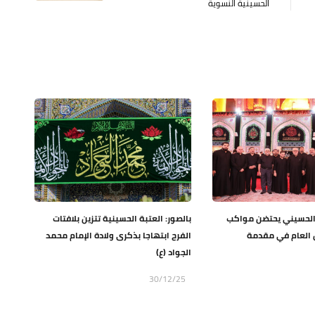
الحسينية النسوية
 الحسيني يحتضن مواكب
بالصور: العتبة الحسينية تتزين بلافتات
ين العام في مقدمة
الفرح ابتهاجا بذكرى ولادة الإمام محمد
الجواد (ع)
30/12/25