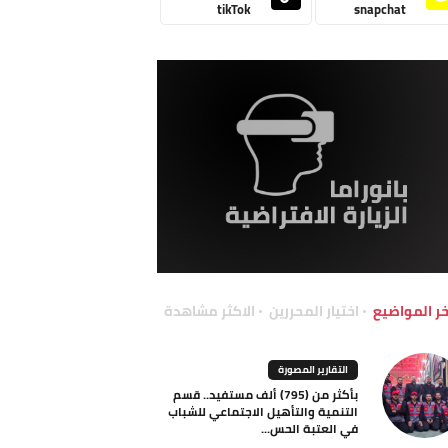
tikTok
snapchat
خر المواضيع
اختيار المحررين
الاكثر مشاهدة
التقارير المصورة
بأكثر من (795) ألف مستفيد.. قسم
التنمية والتأهيل الاجتماعي للشباب
في العتبة الحس...