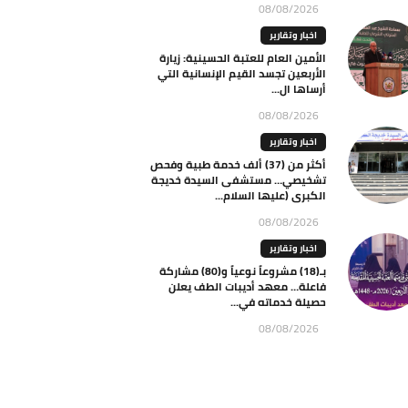
08/08/2026
اخبار وتقارير
الأمين العام للعتبة الحسينية: زيارة
الأربعين تجسد القيم الإنسانية التي
أرساها ال...
08/08/2026
اخبار وتقارير
أكثر من (37) ألف خدمة طبية وفحص
تشخيصي… مستشفى السيدة خديجة
الكبرى (عليها السلام...
08/08/2026
اخبار وتقارير
بـ(18) مشروعاً نوعياً و(80) مشاركة
فاعلة… معهد أديبات الطف يعلن
حصيلة خدماته في...
08/08/2026