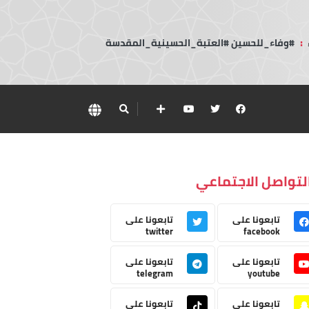
:
#وفاء_للحسين #العتبة_الحسينية_المقدسة
لتواصل الاجتماعي
تابعونا على
تابعونا على
twitter
facebook
تابعونا على
تابعونا على
telegram
youtube
تابعونا على
تابعونا على