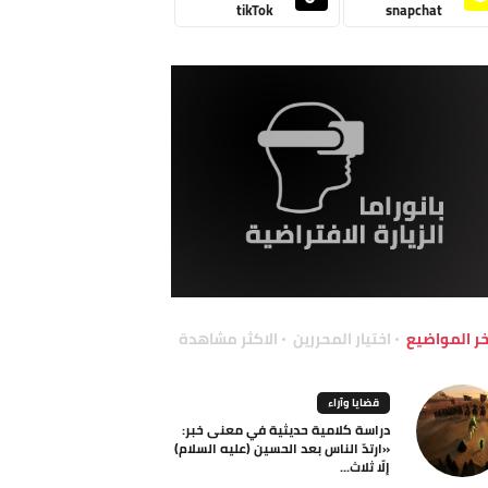
tikTok
snapchat
خر المواضيع
اختيار المحررين
الاكثر مشاهدة
قضايا وآراء
دراسة كلامية حديثية في معنى خبر:
«ارتدّ الناس بعد الحسين (عليه السلام)
إلّا ثلاث...