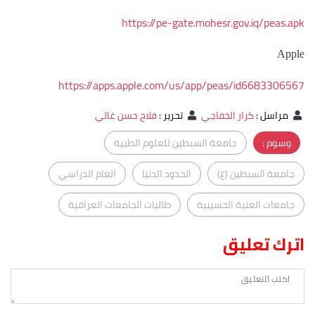
https://pe-gate.mohesr.gov.iq/peas.apk
Apple
https://apps.apple.com/us/app/peas/id6683306567
مراسل
:
كرار الخفاجي
تحرير
:
فلاح حسن غالي
وسوم :
جامعة السبطين للعلوم الطبية
جامعة السبطين (ع)
الحدود الدنيا
العام الدراسي
جامعات العتبة الحسينية
طالبات الجامعات العراقية
اترك تعليق