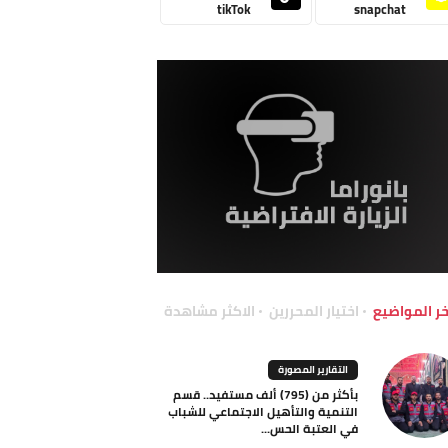
tikTok
snapchat
خر المواضيع
اختيار المحررين
الاكثر مشاهدة
التقارير المصورة
بأكثر من (795) ألف مستفيد.. قسم
التنمية والتأهيل الاجتماعي للشباب
في العتبة الحس...