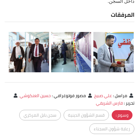
داخل السجن.
المرفقات
مراسل
:
علي صبيح
مصور فوتوغرافي
:
حسين العنكوشي
تحرير
:
فارس الشريفي
وسوم :
قسم الشؤون الدينية
سجن بابل المركزي
رعاية شؤون السجناء