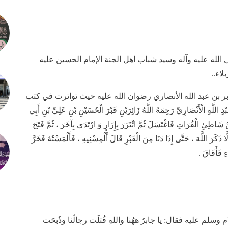
لله عليه وآله وسيد شباب اهل الجنة الإمام الحسين عليه
اء..
ابر بن عبد الله الأنصاري رضوان الله عليه حيث تواترت في كتب
لَّهِ الْأَنْصَارِيِّ رَحِمَهُ اللَّهُ زَائِرَيْنِ قَبْرَ الْحُسَيْنِ بْنِ عَلِيِّ بْنِ أَبِي
اطِئِ الْفُرَاتِ فَاغْتَسَلَ ثُمَّ ائْتَزَرَ بِإِزَارٍ وَ ارْتَدَى بِآخَرَ ، ثُمَّ فَتَحَ
 ذَكَرَ اللَّهَ ، حَتَّى إِذَا دَنَا مِنَ الْقَبْرِ قَالَ أَلْمِسْنِيهِ ، فَأَلْمَسْتُهُ فَخَرَّ
ِ فَأَفَاقَ .
م عليه فقال: يا جابرُ ههُنا واللهِ قُتلَت رجالُنا وذُبحَت