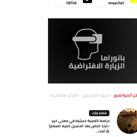
tikTok
snapchat
خر المواضيع
اختيار المحررين
الاكثر مشاهدة
قضايا وآراء
دراسة كلامية حديثية في معنى خبر:
«ارتدّ الناس بعد الحسين (عليه السلام)
إلّا ثلاث...