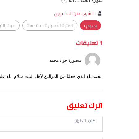
سُورَةُ الصَّفِّ : اية (٩)
:
الشيخ حسن المنصوري
وسوم :
العتبة الحسينية المقدسة
مركز التب
1 تعليقات
منصورة جواد محمد
الحمد لله الذي جعلنا من الموالين لأهل البيت سلام الله علي
اترك تعليق