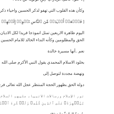
وكأن هذه القلوب التي تهفو لذكر الحسين واحياء ذكرى
[ فَٱجۡعَلۡ أَفۡـِٔدَةࣰ مِّنَ ٱلنَّاسِ تَهۡوِیۤ إِلَیۡهِمۡ وَٱر
اليوم ظاهرة الاربعين تمثل انموذجا فريدا لكل الاديان
الحق والمظلومين وكأنه النداء الخالد للامام الحسين 
نعم ..أنها مسيرة خالدة
بخلود الاسلام المحمدي يقول النبي الأكرم صلى الله
ونهضة مجددة لتوصل إلى
دولة الحق بظهور الحجة المنتظر عجل الله تعالى ف
نور الإسلام ورسالات الانبياء عليهم السلام.. هُوَ ٱ
لِیُظۡهِرَهُۥ عَلَى ٱلدِّینِ كُلِّهِۦ وَلَوۡ كَرِهَ ٱلۡ