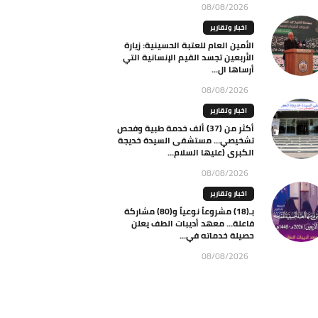
08/08/2026
اخبار وتقارير
الأمين العام للعتبة الحسينية: زيارة
الأربعين تجسد القيم الإنسانية التي
أرساها ال...
08/08/2026
اخبار وتقارير
أكثر من (37) ألف خدمة طبية وفحص
تشخيصي… مستشفى السيدة خديجة
الكبرى (عليها السلام...
08/08/2026
اخبار وتقارير
بـ(18) مشروعاً نوعياً و(80) مشاركة
فاعلة… معهد أديبات الطف يعلن
حصيلة خدماته في...
08/08/2026