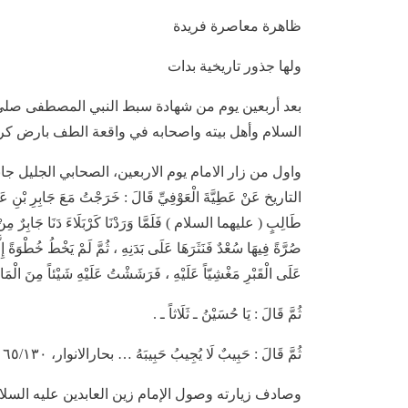
ظاهرة معاصرة فريدة
ولها جذور تاريخية بدات
بعد أربعين يوم من شهادة سبط النبي المصطفى صلى ا
السلام وأهل بيته واصحابه في واقعة الطف بارض كربل
واول من زار الامام يوم الاربعين، الصحابي الجليل ج
التاريخ عَنْ عَطِيَّةَ الْعَوْفِيِّ قَالَ : خَرَجْتُ مَعَ جَابِرِ بْنِ عَبْدِ ال
طَالِبٍ ( عليهما السلام ) فَلَمَّا وَرَدْنَا كَرْبَلَاءَ دَنَا جَابِرٌ مِنْ شَ
صُرَّةً فِيهَا سُعْدٌ فَنَثَرَهَا عَلَى بَدَنِهِ ، ثُمَّ لَمْ يَخْطُ خُطْوَةً إِلَّا
عَلَى الْقَبْرِ مَغْشِيّاً عَلَيْهِ ، فَرَشَشْتُ عَلَيْهِ شَيْئاً مِنَ الْمَاء
ثُمَّ قَالَ : يَا حُسَيْنُ ـ ثَلَاثاً ـ .
ثُمَّ قَالَ : حَبِيبٌ لَا يُجِيبُ حَبِيبَهُ … بحارالانوار، ٦٥/١٣٠
وصادف زيارته وصول الإمام زين العابدين عليه السلام وسل