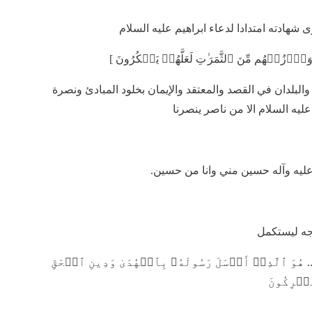
 شهادته امتدادا لدعاء ابراهيم عليه السلام
ۡزُقۡهُم مِّنَ ٱلثَّمَرَ ٰ⁠تِ لَعَلَّهُمۡ یَشۡكُرُونَ ]
 والبلدان في القصد والمعتقد والإيمان بخلود المبادئ ونصرة
عليه السلام الا من ناصر ينصرنا
 عليه وآله حسين مني وانا من حسين.
رجه ليستكمل
لَّذِیۤ أَرۡسَلَ رَسُولَهُۥ بِٱلۡهُدَىٰ وَدِینِ ٱلۡحَقِّ
مُشۡرِكُونَ