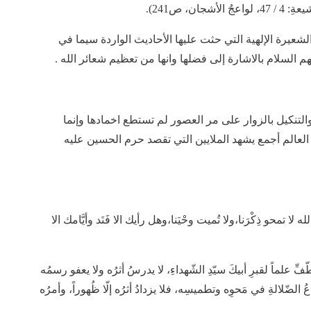
ن، ص241).
شعيرة الإلهية التي حثت عليها الأحاديث الواردة سيما في
م السلام بالاشارة إلى فضلها وانها من تعظيم شعائر الله .
تنكيل بالزوار على مر العصور لم تستطع اخمادها وإنما
عالم أجمع يشهد الملايين التي تقصد حرم الحسين عليه
تمحو ذِكْرَنا،ولا تُميت وحْيَنا،وهل رأيك الا فَنَد وأيَّامك الا
علماً لقبرِ أبيكَ سيّدِ الشّهداءِ، لا يدرسُ أثرُه ولا يعفو رسمُه
عُ الضّلالةِ في مَحوِه وتطميسِه، فلا يزدادُ أثرُه إلّا ظُهوراً، وأمرُه