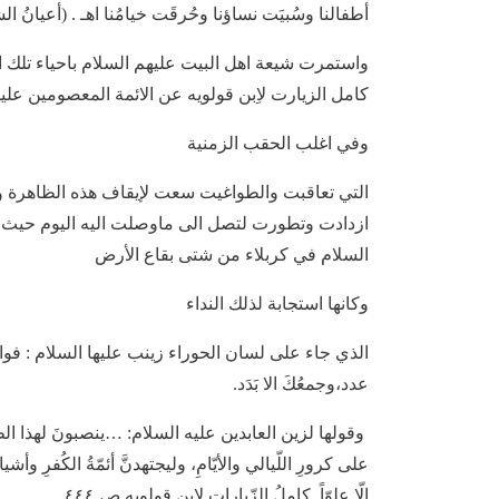
أطفالنا وسُبيَت نساؤنا وحُرقَت خيامُنا اهـ . (أعيانُ الشيعةِ: 4 / 47، لواعجُ الأشجا
واستمرت شيعة اهل البيت عليهم السلام باحياء تلك ال
كامل الزيارت لاِبن قولويه عن الائمة المعصومين عليه
وفي اغلب الحقب الزمنية
التي تعاقبت والطواغيت سعت لإيقاف هذه الظاهرة وال
ازدادت وتطورت لتصل الى ماوصلت اليه اليوم حيث ال
السلام في كربلاء من شتى بقاع الأرض
وكانها استجابة لذلك النداء
الذي جاء على لسان الحوراء زينب عليها السلام : فوالله لا 
عدد،وجمعُكَ الا بَدَد.
وقولها لزين العابدين عليه السلام: …ينصبونَ لهذا الطّفِّ 
على كرورِ اللّيالي والأيّامِ، وليجتهدنَّ أئمّةُ الكُفرِ وأشيا
إلّا علوّاً. كاملُ الزّياراتِ لاِبنِ قولويه ص ٤٤٤ .