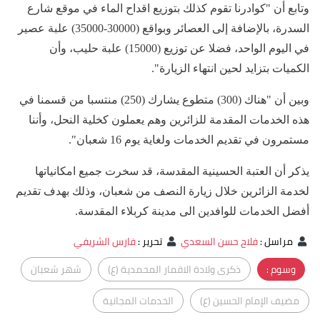
وتابع أن "كوادرنا تقوم كذلك بتوزيع اقداح الماء في موقع شارع
السدرة، بالإضافة إلى العصائر وبواقع (30000-35000) علبة عصير
في اليوم الواحد، فضلا عن توزيع (15000) علبة حليب، وأن
الكميات بتزايد لحين انتهاء الزيارة".
وبين أن "هناك (300) متطوع يشارك (250) منتسبا من قسمنا في
هذه الخدمات المقدمة للزائرين وهم يعملون كخلية النحل، وأننا
مستمرون في تقديم الخدمات ولغاية يوم 16 شعبان".
يذكر أن العتبة الحسينية المقدسة، قد سخرت جميع امكانياتها
لخدمة الزائرين خلال زيارة النصف من شعبان، وذلك بهدف تقديم
أفضل الخدمات للوافدين الى مدينة كربلاء المقدسة.
مراسل
:
فلاح حسن السعدي
تحرير
:
فارس الشريفي
وسوم :
ذكرى ولادة الاقمار المحمدية (ع)
شهر شعبان
مضيف الإمام الحسين (ع)
الخدمات المجانية