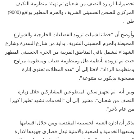
تحضيراتنا لزيارة النصف من شعبان تم تهيئة منظومة التكيف
المركزي للصحن الحسيني الشريف والحرم المطهر بواقع (9000)
طن".
وأوضح أن "خطتنا شملت تزويد الفضاءات الخارجية والشوارع
المحيطة بالحرم الحسيني الشريف بداية من شارع السدرة وشارع
الشهداء ليشمل باقي المناطق القريبة من الحرم الحسيني المطهر
حيث تم تزويده بأنظمة ظل ومنظومة ضباب ومنظومة مراوح
ومنظومة الرذاذ"، لافتا إلى أن "هذه المظلات تحتوي إنارة
مصحوبة بديكورات متنوعة".
وبين أنه "تم تجهيز سكن المتطوعين المشاركين خلال زيارة
النصف من شعبان"، مشيرا إلى أن "الخدمات تشهد تطورا كبيرا
من عام لآخر".
يذكر أن ادارة العتبة الحسينية المقدسة ومن خلال اقسامها
وشعبها الخدمية والصحية والامنية تبذل قصارى جهودها لادارة