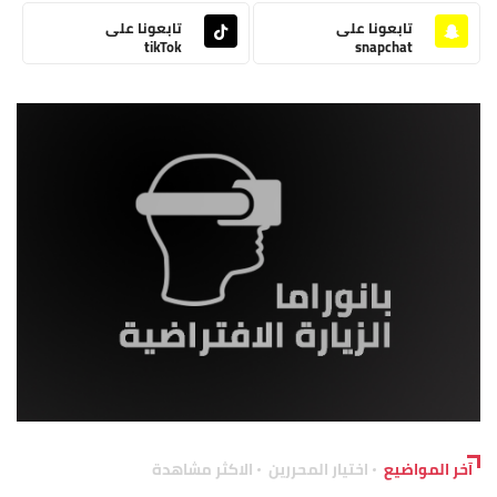
تابعونا على
تابعونا على
tikTok
snapchat
آخر المواضيع
اختيار المحررين
الاكثر مشاهدة