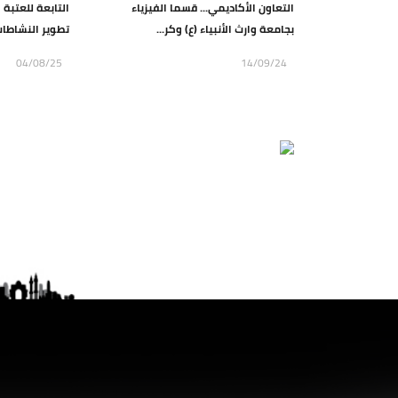
التعاون الأكاديمي... قسما الفيزياء
التابعة للعتبة
بجامعة وارث الأنبياء (ع) وكر...
تطوير النشاطات 
04/08/25
14/09/24