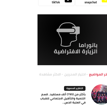
tikTok
snapchat
خر المواضيع
اختيار المحررين
الاكثر مشاهدة
التقارير المصورة
بأكثر من (795) ألف مستفيد.. قسم
التنمية والتأهيل الاجتماعي للشباب
في العتبة الحس...