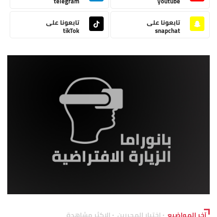
telegram
youtube
تابعونا على
تابعونا على
tikTok
snapchat
آخر المواضيع
اختيار المحررين
الاكثر مشاهدة