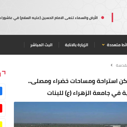
الأرض والسماء تنعى الامام الحسين (عليه السلام) في عاشوراء
ئط متعددة
الزيارة بالانابة
البث المباشر
مقدسة
ا
اكن استراحة ومساحات خضراء ومصلى..
 في جامعة الزهراء (ع) للبنات