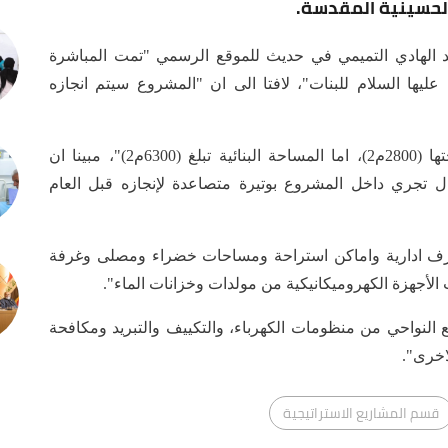
 الحسينية المقدسة.
لهادي التميمي في حديث للموقع الرسمي "تمت المباشرة
 عليها السلام للبنات"، لافتا الى ان "المشروع سيتم انجازه
واضاف ان "المشروع يشيد على أرض تبلغ مساحتها (2800م2)، اما المساحة البنائية تبلغ (6300م2)"، مبينا ان
5) طوابق، وان الاعمال تجري داخل المشروع بوتيرة متصاعدة لإنجازه قبل العام
ف ادارية واماكن استراحة ومساحات خضراء ومصلى وغرفة
جهزة الكهروميكانيكية من مولدات وخزانات الماء".
النواحي من منظومات الكهرباء، والتكييف والتبريد ومكافحة
اخرى".
قسم المشاريع الاستراتيجية