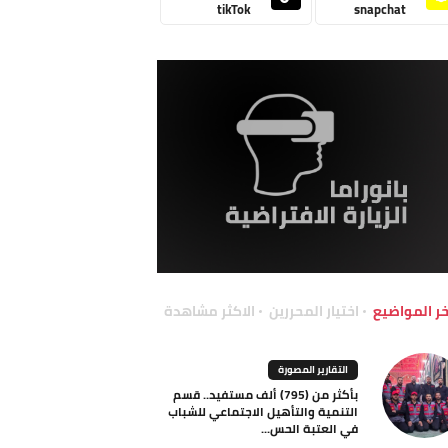
tikTok
snapchat
خر المواضيع
اختيار المحررين
الاكثر مشاهدة
التقارير المصورة
بأكثر من (795) ألف مستفيد.. قسم
التنمية والتأهيل الاجتماعي للشباب
في العتبة الحس...