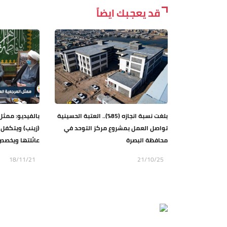
قد يعجبك ايضاً
بلغت نسبة انجازه (85%).. العتبة الحسينية
بالفيديو: ممثل
تواصل العمل بمشروع مركز التوحد في
(زينب) ويتكفل 
محافظة البصرة
عائلتها ويخصص 
18/11/21
21/10/25