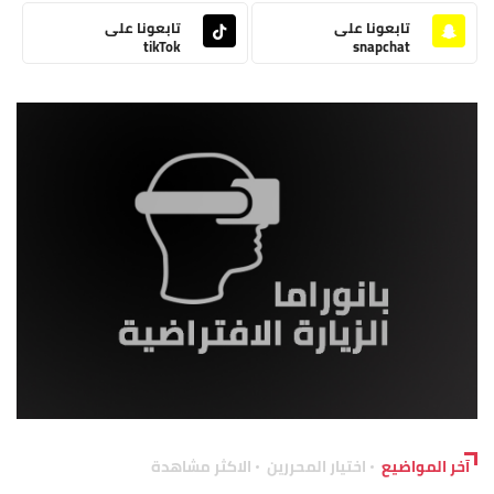
تابعونا على
تابعونا على
tikTok
snapchat
آخر المواضيع
اختيار المحررين
الاكثر مشاهدة