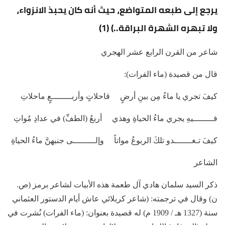
يرجع إلى طبعه المتواضع، حيث أنه كان يحبذ الانزواء،
ولا تبهره الشهرة البراقة..) (1)
شاعر من القرن الرابع عشر الهجري
قال من قصيدة (ماء الفرات):
كيفَ تجري يا ماءُ مِن بينِ أرضٍ قاحلاتٍ وأربــــــــعٍ ماحلاتِ
فــــــــيهِ يجري ماءُ الحياةِ وهذي أربعُ (الطفِّ) في عدادِ مُواتِ
كيفَ تـغـــــــدو تلكَ الربوعُ مواتاً وإلـــــــــى جنبهنَّ ماءُ الحياةِ
الشاعر
ذكر السيد سلمان هادي آل طعمة هذه الأبيات لشاعر برمز (ص.
ن) وقال في ترجمته: (شاعر كربلائي عاش أيام الدستور العثماني
سنة (1327 هـ / 1909 م) له قصيدة بعنوان: (ماء الفرات) نُشرت في