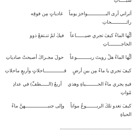
سبــــاتِ
أتراني أرى البــــــــــــواخرَ يوماً غادياتٍ مِن فوقِه
رائــــــــــحاتِ
أيُّها الماءُ كيفَ تجري ضيــــــاعاً فيكَ لمْ تنـتفعْ ذوو
الحاجــــــــاتِ
أيُّها الماءُ هلْ رويتَ ربـــــــــوعاً حولَ مجـراكَ أصبحتْ صادياتِ
كيفَ تجري يا ماءُ مِن بينِ أرضٍ قـــــــــــــاحلاتٍ وأربعٍ ماحلاتِ
فيهِ يجري ماءُ الحــــــــياةِ وهذي أربعُ (الـــــطفِّ) في عدادِ
مُواتِ
كيفَ تغدو تلكَ الربـــــــوعُ مواتاً وإلى جنبـــــــــــــــهنَّ ماءُ
الحياةِ
...........................................................