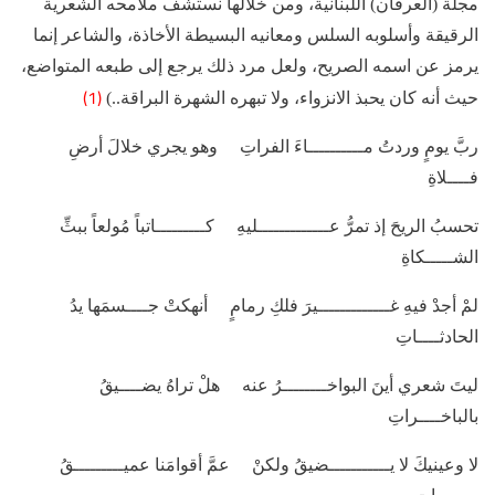
مجلة (العرفان) اللبنانية، ومن خلالها نستشف ملامحه الشعرية
الرقيقة وأسلوبه السلس ومعانيه البسيطة الأخاذة، والشاعر إنما
يرمز عن اسمه الصريح، ولعل مرد ذلك يرجع إلى طبعه المتواضع،
(1)
حيث أنه كان يحبذ الانزواء، ولا تبهره الشهرة البراقة..)
ربَّ يومٍ وردتُ مــــــــــاءَ الفراتِ وهو يجري خلالَ أرضِ
فــــلاةِ
تحسبُ الريحَ إذ تمرُّ عـــــــــــــليهِ كـــــــــاتباً مُولعاً ببثِّ
الشـــــكاةِ
لمْ أجدْ فيهِ غـــــــــــــيرَ فلكِ رمامٍ أنهكتْ جــــسمَها يدُ
الحادثــــاتِ
ليتَ شعري أينَ البواخــــــــرُ عنه هلْ تراهُ يضــــيقُ
بالباخــــراتِ
لا وعينيكَ لا يـــــــــــضيقُ ولكنْ عمَّ أقوامَنا عميـــــــــقُ