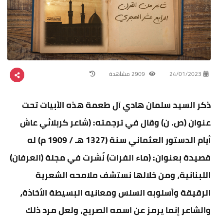
24/01/2023
2909 مشاهدة
ذكر السيد سلمان هادي آل طعمة هذه الأبيات تحت
عنوان (ص. ن) وقال في ترجمته: (شاعر كربلائي عاش
أيام الدستور العثماني سنة (1327 هـ / 1909 م) له
قصيدة بعنوان: (ماء الفرات) نُشرت في مجلة (العرفان)
اللبنانية، ومن خلالها نستشف ملامحه الشعرية
الرقيقة وأسلوبه السلس ومعانيه البسيطة الأخاذة،
والشاعر إنما يرمز عن اسمه الصريح، ولعل مرد ذلك