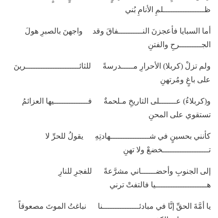
ظـــــــــــــــــلمِ الأنامِ بُني
أما السبايا فأعجزنَ النــــــــــفاقَ وقد واجهنَ بالصبرِ هولَ
الجـــــــــرحِ والفتنِ
ولم تزلْ (كربلا) الأحرارِ مـــــدرسةً للثائــــــــــــــــــــــرينَ
على باغٍ ومُرتهنِ
و(كربلاءُ) عـــــــلى التاريخِ مـلحمةٌ فــــــــــــــيها العزائمُ
تستقوي على المحنِ
كأنني بحسينٍ في شــــــــــــــــهادتِهِ يقولُ للحرِّ لا
تـــــــــــــــــــخضعْ ولا تهنِ
إلى الجنوبِ وأحضــــــاني مشرَّعةً للفجرِ للنارِ
هـــــــــــــــــــــيا فالتفتْ ترني
يا أمَّةَ الحقِّ إنَّا في مبادئـــــــــــــــنا نباغتُ الموتَ مصعوقاً