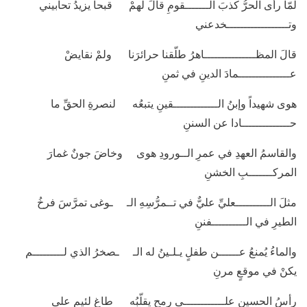
لمّا رأى الحرُّ كذبَ الـــــــقومِ قالَ لهمْ قبحاً يزيدُ تحابيني
وتــــــــــــــــــخدعني
قالَ المظـــــــــــــــاهرُ طلّقنا حرائرَنا ولمْ نقايضْ
عـــــــــــــــمادَ الدينِ في ثمنِ
هوى شهيداً وإبنُ الـــــــــــــقينِ يتبعُه لنصرةِ الحقِّ ما
حــــــــــــــادا عن السننِ
والقاسمُ العهدِ في عمرِ الــورودِ هوى وخاضَ جونٌ غمارَ
المركـــــــبِ الخشنِ
مثلَ الــــــــــعليِّ عليٌّ في تــمرُّسِهِ الـ ـوغى تمرَّسَ فرخُ
الطيرِ في الــــــــــفننِ
والماءُ يُمنعُ عــــــن طفلٍ يـلـينُ له الـ ـصخرُ الذي لـــــــــم
يكنْ في موقعٍ مرنِ
رأسُ الحسينِ علــــــــــــى رمحٍ يقلّبُه طاغٍ لئيمٍ على