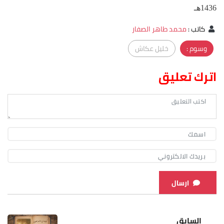
1436هـ
كاتب
:
محمد طاهر الصفار
وسوم :
خليل عكاش
اترك تعليق
ارسال
السابق