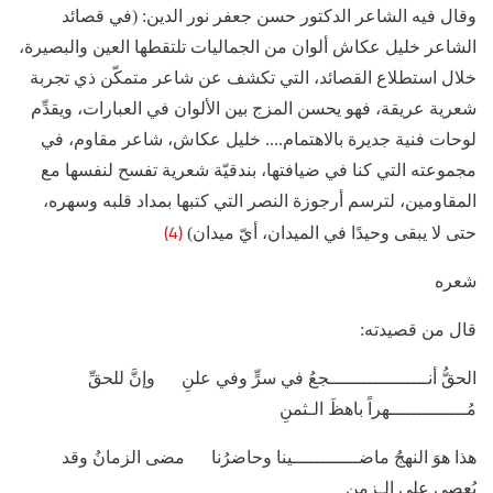
وقال فيه الشاعر الدكتور حسن جعفر نور الدين: (في قصائد
الشاعر خليل عكاش ألوان من الجماليات تلتقطها العين والبصيرة،
خلال استطلاع القصائد، التي تكشف عن شاعر متمكّن ذي تجربة
شعرية عريقة، فهو يحسن المزج بين الألوان في العبارات، ويقدِّم
لوحات فنية جديرة بالاهتمام.... خليل عكاش، شاعر مقاوم، في
مجموعته التي كنا في ضيافتها، بندقيّة شعرية تفسح لنفسها مع
المقاومين، لترسم أرجوزة النصر التي كتبها بمداد قلبه وسهره،
(4)
حتى لا يبقى وحيدًا في الميدان، أيّ ميدان)
شعره
قال من قصيدته:
الحقُّ أنــــــــــــــــــجعُ في سرٍّ وفي علنِ وإنَّ للحقِّ
مُــــــــــــــهراً باهظَ الـثمنِ
هذا هوَ النهجُ ماضــــــــــــينا وحاضرُنا مضى الزمانُ وقد
يُعصى على الـزمنِ