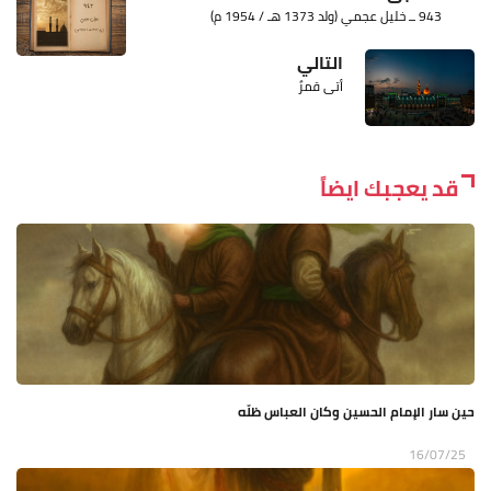
943 ــ خليل عجمي (ولد 1373 هـ / 1954 م)
التالي
أتى قمرٌ
قد يعجبك ايضاً
حين سار الإمام الحسين وكان العباس ظلّه
16/07/25