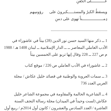
عـــــــــــلى الكفنِ
ويسقطُ الكبرُ والمستـــــكبرونَ على رؤوسِهم
دِمـــــــــــــــــناً تهوى على دمنِ
.........................................................
1 ــ ذكر منها السيد حسن نور الدين (28) بيتاً في عاشوراء في
الأدب العاملي المعاصر ــ ــ الدار الإسلامية ــ لبنان 1408 هـ / 1988
م ص 227 ــ 228 وقال إنها تربو على الخمسين بيتاً
2 ــ عاشوراء في الأدب العاملي ص 226 / موقع كتاب
3 ــ سمات العروبة والوطنية في قصائد خليل عكاش / مجلة
العربي العدد 736
4 ــ الشاعرية الحالمة والمقاومة في مجموعة الشاعر خليل
عكاش (لست وحيداً في الميدان) مجلة رسالة النجف السنة
العاشرة / العدد السادس والعشرون / كانون أول 2014م / ربيع أول