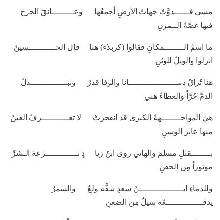
مشى فــــــدوَّتْ جهاتُ الأرضِ أجمعُها وعـــــــــانقَ الجرحَ
فيها غصَّةُ الــمزنِ
ما اسمُ الــــــــمكانِ فقالوا (كربلاء) هنا قال الحـــــــــــسينُ
انزلوا والويلُ للوثنِ
هنا تُراقُ دِمــــــــــــــــــــانا والوفا قدرٌ ونبـــــــــــــــذلُ
الدمَّ حُرَّاً والعطاءُ هني
هيَ المواجــــــــهةُ الكبرى قد انفجرتْ لا تعـــــــــــرفُ العينُ
منها عابرَ الوسنِ
بــــــــقتلِ مسلمَ والهاني روى ابنُ زيا دٍ نـــــــــــــزعةَ الـشرِّ
موتوراً مِن الحقنِ
وللدماءِ ابــــــــــــــــــنُ سعدٍ شفَّه ولعٌ والشمرُ
يدفـــــــــــــــعُه سيلٌ مِن الضغنِ