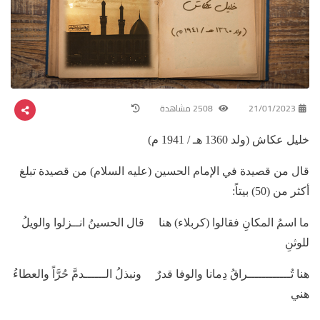
21/01/2023
2508 مشاهدة
خليل عكاش (ولد 1360 هـ / 1941 م)
قال من قصيدة في الإمام الحسين (عليه السلام) من قصيدة تبلغ
أكثر من (50) بيتاً:
ما اسمُ المكانِ فقالوا (كربلاء) هنا قال الحسينُ انــزلوا والويلُ
للوثنِ
هنا تُــــــــــــراقُ دِمانا والوفا قدرٌ ونبذلُ الــــــدمَّ حُرَّاً والعطاءُ
هني