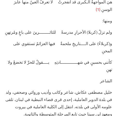
هيَ المواجهةُ الـكبرى قد انفجرتْ لا تعرفُ العينُ منها عابرَ
(1)
الوسنِ
ومنها:
ولم تزلْ (كربلا) الأحرارِ مدرسةً للثائــــــــرينَ على باغٍ ومُرتهنِ
و(كربلاءُ) على الــــتاريخِ ملحمةٌ فيها العزائمُ تستقوي على
المحنِ
كأنني بحسينٍ في شهـــــــــــــادتِهِ يــــقولُ للحرِّ لا تخضعْ ولا
تهنِ
الشاعر
خليل مصطفى عكاش، شاعر وكاتب وأديب وروائي وصحفي، ولد
في بلدة الدوير العاملية، إحدى قرى قضاء النبطية في لبنان. تلقى
علومه الأولى في بلدته. انتقل إلى الكلية العاملية في بيروت
ومعهد ابن سينا حيث تابع المرحلة المتوسطة والثانوية.