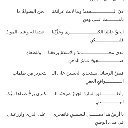
لانَ الــــــــــــــــحديدُ وما لانتْ عزائمُنا نحن البطولةُ ما
نامــــــــتْ علـى وهنِ
الحقُّ غايتُنا الكبــــــــــــــــــرى وعزَّتُنا عشنا له وعليهِ الموتُ
فليــــــــــــــــكنِ
فدى محـــــــــــــــــــمدَ والإسلامَ يرفعُنا وللطغاةِ
ضـــــــــــــــجيجٌ عـابرُ الدخنِ
فيضُ الرسائلِ يستجدي الحسينَ على الـ ـتحريرِ مِن ظلماتِ
الـــــــــــواقعِ العفنِ
وأطـــــــــــلقَ الماردُ الجبارُ صيحتَه الـ ـكبرى يرجُّ صداها ميِّتُ
البـــــــــــــدنِ
يا أرضُ هذا دمــــــي للشمسِ فانفجري على الذرى وازرعيني
في مدى الوطنِ