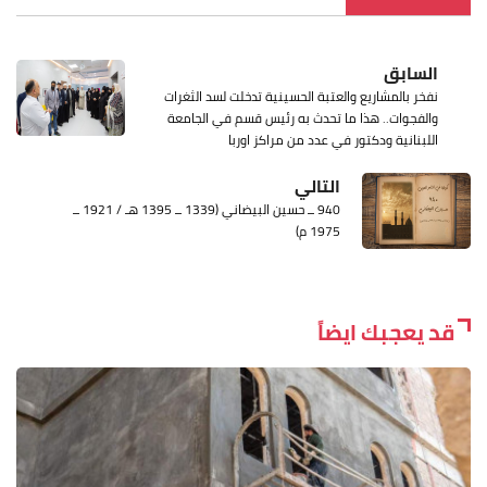
السابق
نفخر بالمشاريع والعتبة الحسينية تدخلت لسد الثغرات
والفجوات.. هذا ما تحدث به رئيس قسم في الجامعة
اللبنانية ودكتور في عدد من مراكز اوربا
التالي
940 ــ حسين البيضاني (1339 ــ 1395 هـ / 1921 ــ
1975 م)
قد يعجبك ايضاً