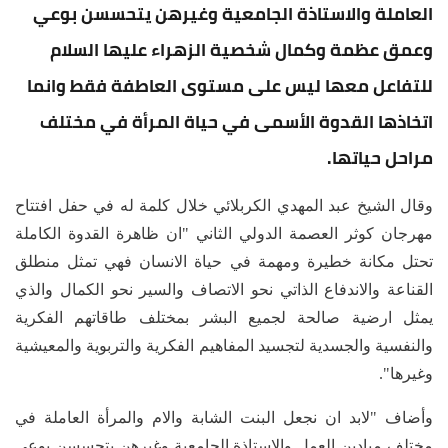
العاملة والاستاذة الجامعية وغيرهن يتحسسن بوعي
وعمق عظمة وكمال شخصية الزهراء عليها السلام
للتفاعل معها ليس على مستوى العاطفة فقط وانما
اتخاذها القدوة الأسمى في حياة المرأة في مختلف
مراحل حياتها.
وقال الشيخ عبد المهدي الكربلائي خلال كلمة له في حفل افتتاح
مهرجان كوثر العصمة الدولي الثاني "ان ظاهرة القدوة الكاملة
تحتل مكانة خطيرة ومهمة في حياة الانسان فهي تمثل منطلق
القناعة والاندفاع الذاتي نحو الاتصاف والسير نحو الكمال والذي
يمثل ارضية صالحة لجميع البشر بمختلف طاقاتهم الفكرية
والنفسية والجسدية لتجسيد المفاهيم الفكرية والتربوية والمعيشية
وغيرها".
وأضاف "لابد ان نجعل البنت الشابة والام والمرأة العاملة في
مختلف ميادين العمل والاستاذة الجامعية وغيرهن يتحسسن بوعي