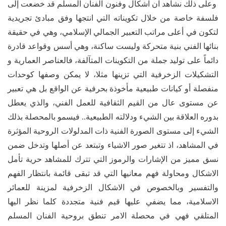
وعلى ذلك نشاهد ان اشكال وفنون الفنان المسلم قد خضعت إلى
فلسفة خاصة من خلال تكويناته التي انتجها وفق مبادئ تجريدية
لتكون في أعلى مراتب التعبير الجمالي الإسلامي، وهي في حقيقة
بنائها الفني بنية متحركة وليست ساكنة، وهي أسس وقواعد قادرة
دائماً على توليد جملة من التكوينات المتآلفة، فالعناصر العمارية و
التشكيلات الزخرفية التي تزينها مثلا، لا يمكن وصفها كوحدات
منفصلة أو كيانات طبيعية مأخوذة بحرفية عن الواقع بل هي تعبير
عن مستوى عال من القيم الثقافية للعمل الفني، والذي يعطل
بدوره العلاقة بين الشيء ودلالته الطبيعية.. فيسمو بالمحصلة بذلك
الشيء إلى مستوى الصورة الفنية ذات المدلولات الروحية المؤثرة
في المشاهد، اذ تتغير صور الاشياء وتبتعد عن أصلها وتدخل ضمن
نسق مميز من الإشارات والرموز التي تترك للمشاهد حرية تأمل
الاشكال ومحاولة فهم معانيها التي قد تبقى قائمة بانتظار الفهم
والتفسير وبالخصوص في الاشكال الزخرفية لمزينة للعمائر
الاسلامية، مما يضفي عليها قيم فنية متجددة كلما نظر اليها
المتلقي فهي في محصلة الامر تنطق بروحية الفنان المسلم