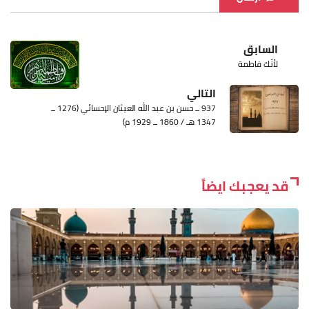
السابق
لأنّك فاطمة
التالي
937 ــ حسن بن عبد الله العيثان الإحسائي (1276 ــ
1347 هـ / 1860 ــ 1929 م)
قد يعجبك ايضاً