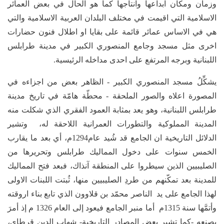
وزمان ومكان ابداعها وانتاجها كما هو الحال في بعض العمائر
الاسلامية التي اقيمت في مختلف البلدان العربية الاسلامية والتي
هي في الاساس عمائر قائمة على بقايا او اطلال فنون حضارات
اخرى مثل مسجد وجامع المنصوري الكبير في مدينة طرابلس
اللبنانية وبرجه المرتفع على احدى مداخله الرئيسية.
يشكِّلُ مسجد المنصوري الكبير - الظاهر بعض من اجزاءه في
المصورة اعلاه والصور الملحقة - محطّة هامّة في تاريخ مدينة
طرابلس اللبنانية، وهو يعد بمثابة العمود الفقري الذي شكلت منه
المدينة المملوكية والتطورات العمرانية اللاحقة له، وتشير
الدلائل التاريخية ان الجامع قد شُيد عام1294م، أي بعد ما يقارب
الخمس سنوات على دخول المماليك طرابلس وتحريرها من
الصليبيين الذين سيطروا على المنطقة آنذاك، فبعد فتح المماليك
للمدينة بعد تمكّنهم من طردِ الصليبيين منها، ثُبتت اللبنات الاولى
لهذا الجامع على يد الناصر محمّد بن قلاوون الذي تابع بناء اروقته
وأتمَّها سنة 1315م أما منبر الجامع فيعود إلى العام 1326 م إذ أمرَ
بصنعه -كما تشير بعض المصادر التاريخية- شهاب الدين قرطاي،