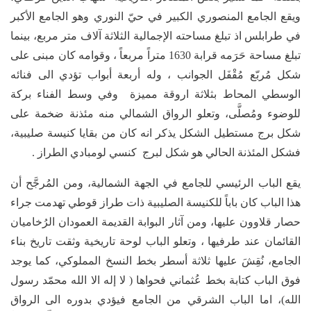
ويقع الجامع المنصوري الكبير في حيّ النوري وهو الجامع الأكبر
في طرابلس اذ تبلغ مساحته الإجمالية الثلاثة آلاف متر مربع، بينما
تبلغ مساحة حَرَمه قرابة 1630 متراً مربعاً ، وقوامه كان مبنى على
شكل مُربّع مُقْفَل الجوانب ، وله أربعة أبواب تؤدي الى فنائه
الوسطي المحاط بثلاثة اروقة مميزة وفي وسط الفناء بركة
للوضوء ومُصلَّى، وتعلو الرواق الشمالي منه مئذنة ضخمة على
شكل برج مستطيل الشكل يذكر انه كان من بقايا كنيسة صليبية،
فشكل المئذنة الحالي هو شكل لبرج كنسي لومبادي الطراز .
يقع الباب الرئيسي للجامع في الجهة الشمالية، ومن المُرجَّح أن
هذا الباب كان باباً للكنيسة الصليبية ذات طراز قوطي تهدمت جراء
حصار قلاوون عليها، ومن آثار البوابة القديمة العمودان الرُخاميان
القائمان عند طرفيها ، وتعلو الباب لوحة تاريخية وثقت تاريخ بناء
الجامع، نُقِشَ عليها ثلاثة أسطر بخط النسخ المملوكي، كما يوجد
فوق الباب كتابة بخط عُثماني فحواها ( لا إله الا الله محمّد رسول
الله)، اما الباب الشرقي من الجامع فيؤدي بدوره الى الرواق