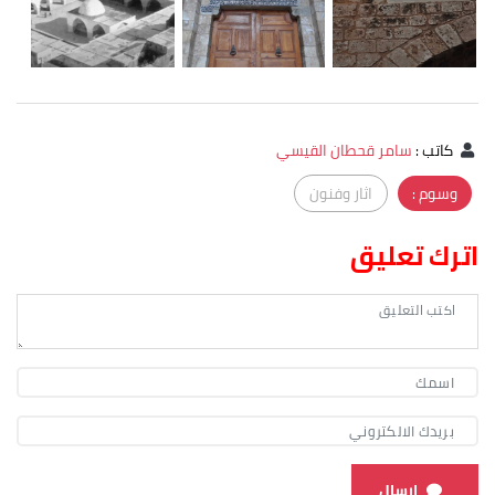
كاتب
:
سامر قحطان القيسي
وسوم :
اثار وفنون
اترك تعليق
ارسال