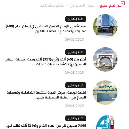
آخر المواضيع
اختيار المحررين
الاكثر مشاهدة
اخبار وتقارير
مستشفى الإمام الحسن المجتبى (ع) يعلن نجاح (400)
عملية لزراعة نخاع العظم للبالغين...
09/08/2026
اخبار وتقارير
أكثر من (45) ألف زائر و(321) ألف وجبة.. مدينة الإمام
الحسين (ع) تكشف حصيلة خدمات...
09/08/2026
اخبار وتقارير
تقنية نوعية.. مركز الحياة للأشعة التداخلية وقسطرة
الدماغ في العتبة الحسينية ينجح...
09/08/2026
اخبار وتقارير
(408) ملايين لتر من الماء الخام و(214) ألف قالب ثلج..