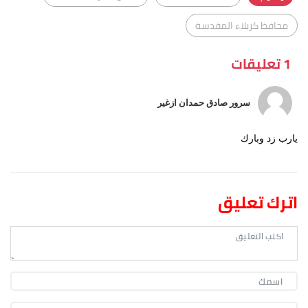
محافظ كربلاء المقدسة
1 تعليقات
سرور صادق حمدان ازغير
يارب زد وبارك
اترك تعليق