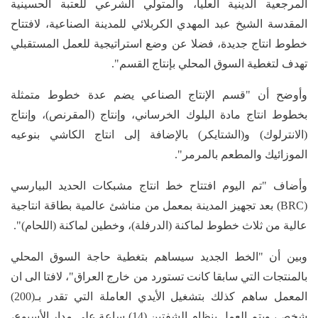
المرجعية الدينية العليا، والمتولي الشرعي للعتبة الحسينية
المقدسة الشيخ عبد المهدي الكربلائي للمدينة الصناعية، لافتتاح
خطوط انتاج جديدة، فضلا عن وضع استراتيجية للعمل المستقبلي
تهدف لتغطية السوق المحلي بإنتاج القسم".
وأوضح أن "قسم الإنتاج الصناعي يضم عدة خطوط متمثلة
بخطوط انتاج مادة البلوك الخرساني، وإنتاج (المقرنص)، وإنتاج
(الانترلوك) و(الشتايكر) بالإضافة إلى انتاج الكاشي بنوعيه
الموزائيك والمطعم بالمرمر".
وأضاف "تم اليوم افتتاح خط انتاج مشبكات الحديد البيارسي
(BRC) بعد تجهيز المدينة بمعمل من مناشئ عالمية بطاقة انتاجية
عالية من ثلاث خطوط لماكنة (الدرفلة)، وخطين لماكنة (اللحام)".
وبين أن "الخط الجديد سيساهم بتغطية حاجة السوق المحلي
بالمنتجات التي سابقا كانت تستورد من خارج العراق"، لافتا الى ان
المعمل ساهم كذلك بتشغيل الأيدي العاملة التي تقدر بـ(200)
شخص، ويتم العمل بنظام الشفتين (14) ساعة على مدار الأسبوع،