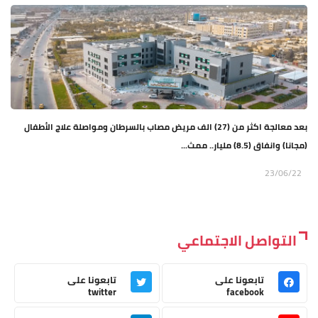
بعد معالجة اكثر من (27) الف مريض مصاب بالسرطان ومواصلة علاج الأطفال
(مجانا) وانفاق (8.5) مليار.. ممث...
23/06/22
التواصل الاجتماعي
تابعونا على
تابعونا على
twitter
facebook