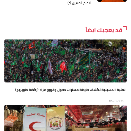
الامام الحسين (ع)
قد يعجبك ايضاً
العتبة الحسينية تكشف خارطة مسارات دخول وخروج عزاء (ركضة طويريج)
05/07/25