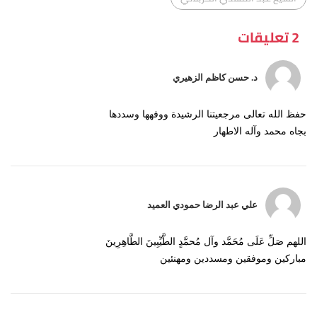
2 تعليقات
د. حسن كاظم الزهيري
حفظ الله تعالى مرجعيتنا الرشيدة ووفهها وسددها
بجاه محمد وآله الاطهار
علي عبد الرضا حمودي العميد
اللهم صَلِّ عَلَى مُحَمَّد وآل مُحمَّدٍ الطَّيِّبِينَ الطَّاهِرِينَ
مباركين وموفقين ومسددين ومهنئين