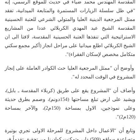
المقدسة المهندس محمد ضياء في حديث للموقع الرسمي، إنه
"في ظل سلسلة الزيارات المستمرة والمتابعة الميدانية، تفقد
ممثل المرجعية الدينية العليا والمتولي الشرعي للعتبة الحسينية
المقدسة الشيخ عبد المهدي الكربلائي عددا من المشاريع
الاستراتيجية التي تنفذها العتبة الحسينية المقدسة، لافتا الى ان
الشيخ الكربلائي اطلع ميدانيا على مراحل انجاز (أكبر مجمع سكني
متكامل مخصص لإسكان الفقراء)".
وأوضح أن "ممثل المرجعية العليا حث الكوادر العاملة على إنجاز
المشروع في الوقت المحدد له".
وأضاف أن "المشروع يقع على طريق (كربلاء المقدسة ـ بابل)،
ويشيد على ارض تبلغ مساحتها (154دونم)، وصمم بطرق حديثة
وعلى نموذجين، الاول بمساحة (150م2)، والآخر بمساحة
(120م2)".
وتابع أن "الاعمال داخل المشروع للمرحلة الاولى تجري بوتيرة
متصاعدة وبواقع (509) دار، وتمكنت كوادرنا من تحقيق تقدماً في