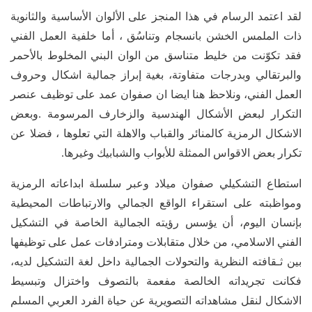
لقد اعتمد الرسام في هذا المنجز على الألوان الأساسية والثانوية
ذات الملمس الخشن بانسجام وتناسُق ، أما خلفية العمل الفني
فقد تكوّنت من خليط متناسق من الوان البني المخلوط بالأحمر
والبرتقالي وبدرجات متفاوتة، بغية إبراز جمالية اشكال وحروف
العمل الفني، ونلاحظ هنا ايضا ان صفوان عمد على توظيف عنصر
التكرار لبعض الأشكال الهندسية والزخارف المرسومة .وبعض
الاشكال الرمزية كالمنائر والقباب والاهلة التي تعلوها ، فضلا عن
تكرار بعض الاقواس الممثلة للأبواب والشبابيك وغيرها.
استطاع التشكيلي صفوان ميلاد وعبر سلسلة ابداعاته الرمزية
ومواظبته على استقراء الواقع الجمالي والارتباطات المحيطية
بإنسان اليوم، أن يؤسس رؤيته الجمالية الخاصة في التشكيل
الفني الاسلامي، من خلال متقابلات ومترادفات عمل على توظيفها
بين ثـقافته النظرية والتحولات الجمالية داخل لغة التشكيل لديه،
فكانت تجريداته الخالصة مفعمة بالتصوف واختزال وتبسيط
الاشكال لنقل مشاهداته التصويرية عن حياة الفرد العربي المسلم