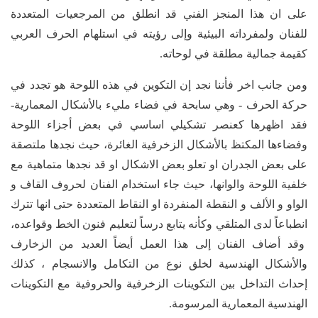
على ان هذا المنجز الفني قد انطلق من المرجعيات المتعددة
للفنان ولمفرداته البيئية وإلى رؤيته في استلهام الحرف العربي
كقيمة جمالية مطلقة في لوحاته.
ومن جانب اخر فأننا نجد إن التكوين في هذه اللوحة هو تجدد في
حركة الحرف - وهي سابحة في فضاء مليء بالأشكال المعمارية-
فقد اظهرها كعنصر تشكيلي اساسي في بعض أجزاء اللوحة
وفضاءها المكتظ بالأشكال الزخرفية الغائرة، حيث نجدها ملتصقة
على بعض الجدران او تعلو بعض الاشكال او قد نجدها متماهية مع
خلفية اللوحة والوانها، حيث جاء استخدام الفنان لحروف القاف و
الواو و الألف و النقطة المنفردة او النقاط المتعددة حتى انها تترك
انطباعاً لدى المتلقي وكأنه يتابع درساً لتعليم فنون الخط وقواعده،
وقد أضاف الفنان إلى هذا العمل أيضاً العديد من الزخارف
والأشكال الهندسية لخلق نوع من التكامل والانسجام ، كذلك
إحداث التداخل بين التكوينات الزخرفية والحروفية مع التكوينات
الهندسية المعمارية المرسومة.