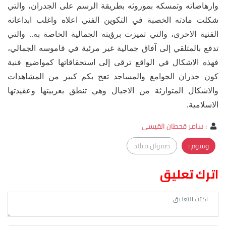
وارهاصاته وتمسكه بموروثه بطريقة الرسم على الجدران، والتي
شكلت مادته الخصبة في التكوين الفني اعلاه واغلب ابداعاته
الفنية الاخرى، والتي تميزت برؤيته الجمالية الخاصة به.. والتي
تدفع بالمتلقي إلى آفاق جمالية غير مرئية في قاموسه الجمالي،
فهذه الاشكال في الواقع ترقى إلى استحقاقاتها كمواضيع فنية
كون جدران الجوامع والمساجد تعج بكم كبير من المشاهدات
والاشكال المتوارثة من الاجيال وهي تنطق بعربيتها وعقيدتها
الاسلامية.
:
سامر قحطان القيسي
وسوم :
صفوان ميلاد
اترك تعليق