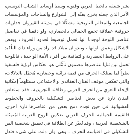
نشر شغفه بالخط العربي وفنونه وسط أوساط الشباب التونسي،
الأمر الذي جعله يخرج بفنّه إلى الشوارع والساحات والمؤسسات
الجامعية والمعالم التاريخية مشكّلا في مدينته القيروان جداريات
حروفية عملاقة تجمع الجمالي بالحضاري، ولو دققنا في تفاصيل
عناصر اللوحة لوجدنا انها تحمل توضيحا لحدود الحروف وبعض
الاشكال وعمق الوانها ، ويبدو ان ميلاد قد اراد من وراء ذلك التأكيد
على الروابط الحضارية والثقافية بين أفراد الأمة الواحدة ، فاللوحة
تحمل بين ثنايا عناصرها مضمون تأمُّلي هو انعكاس لرؤية فلسفية
نظراُ لما يمتلكه الحرف من قيمة تراثية وحضارية مُحمّل بالدلالات،
والتي تعكس موقف الفنان العقائدي والاجتماعي مستلهماً إمكانية
الإيحاء اللغوي من الحرف العربي وطاقته التجريدية ، فقد استعاض
الفنان تارة عن بعض العناصر التشكيلية بالحروف والخطوط
العشوائية في حين نجده دمج بعض من عناصرها تارة اخرى،
فالقيمة الجمالية للحرف العربي تعكس الروح العربية المُتمثلة
بالشخصية العربية ، وقد تُعبّر عن انطلاقة في تعميق شخصية الفن
التشكيلي في اقتباسه للحرف ، وهي وان دلت على شيء فتدل