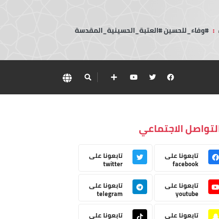
:
#وفاء_للحسين #العتبة_الحسينية_المقدسة
لتواصل الاجتماعي
تابعونا على
تابعونا على
twitter
facebook
تابعونا على
تابعونا على
telegram
youtube
تابعونا على
تابعونا على