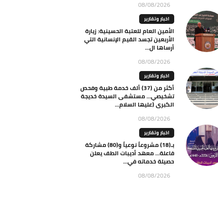
08/08/2026
اخبار وتقارير
الأمين العام للعتبة الحسينية: زيارة
الأربعين تجسد القيم الإنسانية التي
أرساها ال...
08/08/2026
اخبار وتقارير
أكثر من (37) ألف خدمة طبية وفحص
تشخيصي… مستشفى السيدة خديجة
الكبرى (عليها السلام...
08/08/2026
اخبار وتقارير
بـ(18) مشروعاً نوعياً و(80) مشاركة
فاعلة… معهد أديبات الطف يعلن
حصيلة خدماته في...
08/08/2026