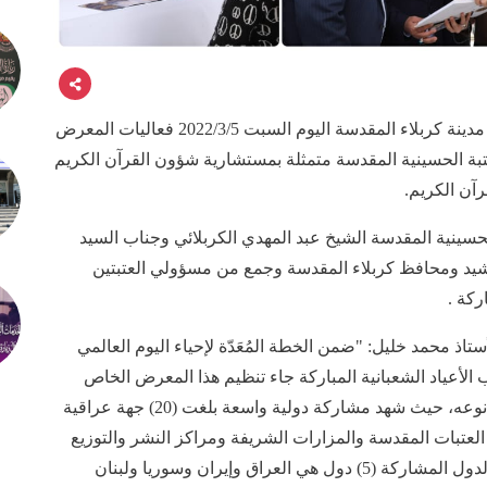
انطلقت في منطقة ما بين الحرمين الشريفين وسط مدينة كربلاء المقدسة اليوم السبت 2022/3/5 فعاليات المعرض
بة الحسينية المقدسة متمثلة بمستشارية شؤون القرآن الكريم
رآن الكريم.
حسينية المقدسة الشيخ عبد المهدي الكربلائي وجناب السيد
رشيد ومحافظ كربلاء المقدسة وجمع من مسؤولي العتبتين
ركة .
اذ محمد خليل: "ضمن الخطة المُعَدّة لإحياء اليوم العالمي
الأعياد الشعبانية المباركة جاء تنظيم هذا المعرض الخاص
بالمصحف الشريف وبِحُلّة دولية والذي يُعَد الأول من نوعه، حيث شهد مشاركة دولية واسعة بلغت (20) جهة عراقية
 العتبات المقدسة والمزارات الشريفة ومراكز النشر والتوزيع
وعدد من المؤسسات الدينية والثقافية فيما بلغ عدد الدول المشاركة (5) دول هي العراق وإيران وسوريا ولبنان