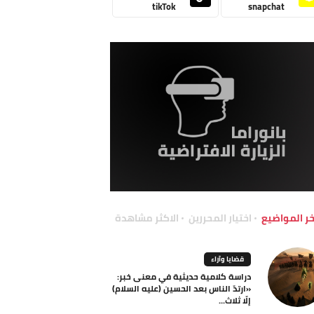
tikTok
snapchat
خر المواضيع
اختيار المحررين
الاكثر مشاهدة
قضايا وآراء
دراسة كلامية حديثية في معنى خبر:
«ارتدّ الناس بعد الحسين (عليه السلام)
إلّا ثلاث...