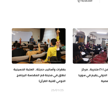
المحمدية (ع)
بمشاركة أكثر من (٦٠) متدربة.. مركز
بفقرات وأساليب حديثة.. العتبة الحسينية
ي الدولي يقيم في سوريا
تطلق في مدينة قم المقدسة البرنامج
صصية
النوعي (فتية القرآن)
25/01/25