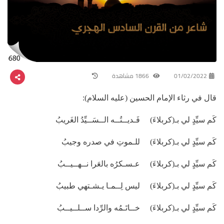
01/02/2022
1866 مشاهدة
قال في رثاء الإمام الحسين (عليه السلام):
كَم سيِّدٍ لي بـ(كربلاءَ) فَـديــتُــه الــسَــيِّدُ الغَريبُ
كَم سيِّدٍ لي بـ(كربلاءَ) للـموتِ في صدره وجيبُ
كَم سيِّدٍ لي بـ(كربلاءَ) عـسـكرُه بالعَرا نــهــيــبُ
كَم سيِّدٍ لي بـ(كربلاءَ) ليس لِــمـا يـشـتهي طبيبُ
كَم سيِّدٍ لي بـ(كربلاءَ) خــاتَـمُه والرِّدا ســلــيــبُ