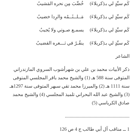
كَم سيِّدٍ لي بـ(كربلاءَ) خُضِّبَ مِن نحره المَشيبُ
كَم سيِّدٍ لي بـ(كربلاءَ) مَــلــثَــمُه والرِدا خضيبُ
كَم سيِّدٍ لي بـ(كربلاءَ) يسمـع صـوتي ولا يُجيبُ
كَم سيِّدٍ لي بـ(كربلاءَ) ينقُـرُ في ثـــغره القضيبُ
الشاعر
ذكر الأبيات محمد بن علي بن شهرأشوب السروي المازندراني
المتوفى سنة 588 هـ (1) والشيخ محمد باقر المجلسي المتوفى
سنة 1111 هـ (2) والميرزا محمد تقي سبهر المتوفى سنة 1297هـ
(3) والشيخ عبد الله البحراني تلميذ المجلسي (4) والشيخ محمد
صادق الكرباسي (5)
......................................................
1 ــ مناقب آل أبي طالب ج 4 ص 126