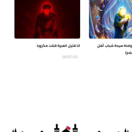
. ولادة سيدة شباب أهل
انا قتيل العبرة قتلت مكروبا
لام)
06/07/25