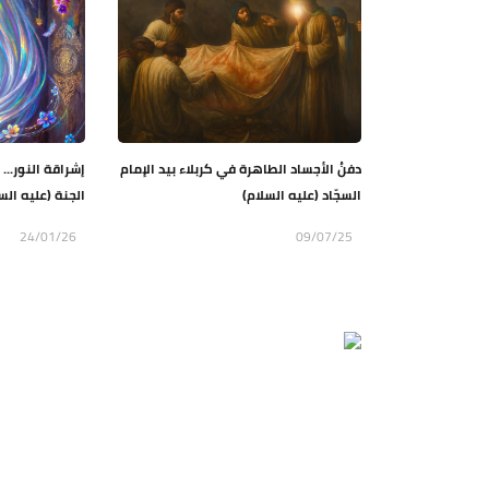
دفنُ الأجساد الطاهرة في كربلاء بيد الإمام
إشراقة النور..
السجّاد (عليه السلام)
الجنة (عليه الس
24/01/26
09/07/25