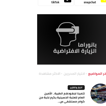
tikTok
snapchat
خر المواضيع
اختيار المحررين
الاكثر مشاهدة
اخبار وتقارير
تثمينا لجهودهم الطبية.. الأمين
العام للعتبة الحسينية يكرم نخبة من
كوادر مستشفى س...