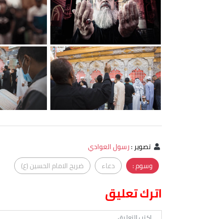
تصوير
:
رسول العوادي
وسوم :
دعاء
ضريح الامام الحسين (ع)
اترك تعليق