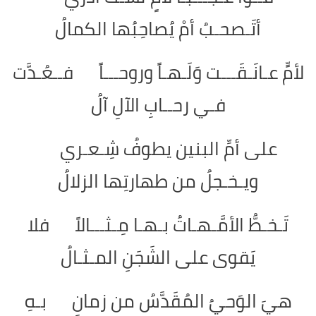
أتَـصحـبُ أمْ يُصاحِبُها الكمالُ
لأمٍّ عـانَـقَـــت وَلَـهـاً وروحـــاً فــعُـدَّت
فـي رحــابِ الآلِ آلُ
على أمِّ البنين يطوفُ شِـعـري
ويـخـجلُ من طهارتِها الزلالُ
تَـخـطُّ الأمَّـهـاتُ بـهـا مِـثـــالاً فلا
يَقوى على الشَجَنِ المـثـالُ
هيَ الوَحيُ المُقَدَّسُ من زمانٍ بـهِ