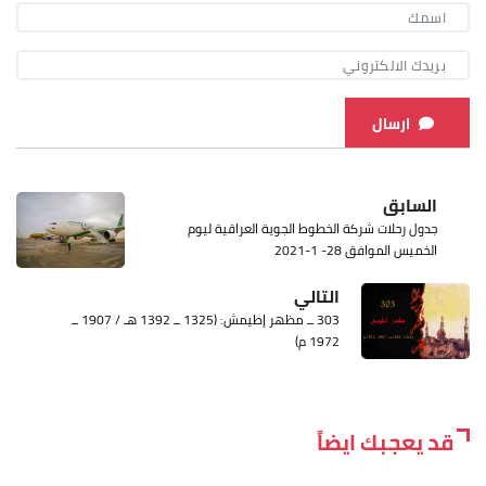
ارسال
السابق
جدول رحلات شركة الخطوط الجوية العراقية ليوم
الخميس الموافق 28- 1-2021
التالي
303 ــ مظهر إطيمش: (1325 ــ 1392 هـ / 1907 ــ
1972 م)
قد يعجبك ايضاً