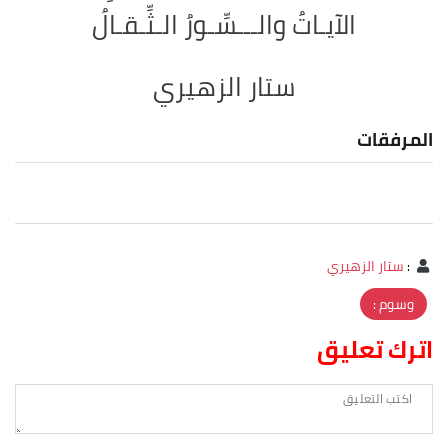
الآيـاتُ والـــسِّـورُ الـثِّـقـالُ
ستار الزهيري
المرفقات
:
ستار الزهيري
وسوم :
اترك تعليق