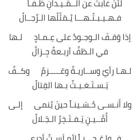
لئنْ غابتْ عن الــمَـيـدانِ طَـفـاً
فـهـيـبـتُـهـــا يُـمَثّلُها الـرِّجــالُ
إذا وَقـفَ الـوجـودُ على عِـمـادٍ لـها
في الـطَفِّ أربـعةٌ جِـزالٌ
لـهـا رأيٌ وســاريـةٌ وعَـــــزمٌ وكــفٌ
يَـسـتَـغـيـثُ بـها القِتالُ
ولا أَنـسـى حُـسَـينـاً حينَ يُنمى إلـى
أُمَّــيـنِ يَـفـتَـخِرُ الـجَـلالُ
فــوا عَـجـــبـاً لأمٍ لَسـتُ أدري