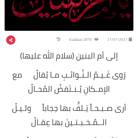
27/01/2021
2870 مشاهدة
إلى أم البنين (سلام الله عليها)
رَوى غَـيـمُ الـنَّـوائـبِ مـا يُقالُ مع
الإمـكانِ يُـنـتَقضُ المُحـالُ
أرى صـبـحـاً يَـلفُّ بها حِجاباً ولـيـلُ
الــمُـخـبـتـينَ بها عِقـالُ