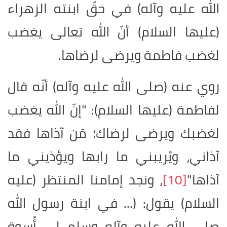
الله عليه وآله) في حقّ ابنته الزهراء
(عليها السلام) أنّ الله تعالى يغضب
لغضب فاطمة ويرضى لرضاها
.
روي عنه (صلى الله عليه وآله) أنّه قال
لفاطمة (عليها السلام): "إنّ الله يغضب
لغضبك ويرضى لرضاك؛ مَن آذاها فقد
آذاني، ويُريبني ما رابها ويؤذيني ما
آذاها"
[10]
، ونجد إمامنا المنتظر (عليه
السلام) يقول: (... في ابنة رسول الله
صلى الله عليه وآله وسلم لي أُسوة