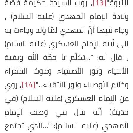
النبوة"
[13]
، روت السيدة حكيمة قصّة
ولادة الإمام المهدي (عليه السلام) ،
وجاء فيها أنّ المهدي لمّا وُلد وجاءت به
إلى أبيه الإمام العسكري (عليه السلام)
، قال له: "...تكلّم يا حجّة الله وبقية
الأنبياء ونور الأصفياء وغوث الفقراء
وخاتم الأوصياء ونور الأتقياء..."
[14]
، روي
عن الإمام العسكري (عليه السلام) (في
حديث) أنّه قال في وصف الإمام
المهدي (عليه السلام): "...الذي تجتمع