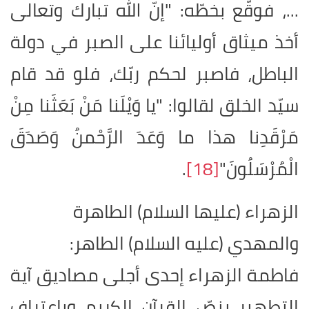
...، فوقّع بخطّه: "إنّ الله تبارك وتعالى
أخذ ميثاق أوليائنا على الصبر في دولة
الباطل، فاصبر لحكم ربّك، فلو قد قام
سيّد الخلق لقالوا: "يا وَيْلَنا مَنْ بَعَثَنا مِنْ
مَرْقَدِنا هذا ما وَعَدَ الرَّحْمنُ وَصَدَقَ
الْمُرْسَلُونَ"
[18]
.
الزهراء (عليها السلام) الطاهرة
والمهدي (عليه السلام) الطاهر
:
فاطمة الزهراء إحدى أجلى مصاديق آية
التطهير بنصّ القرآن الكريم وباعتراف