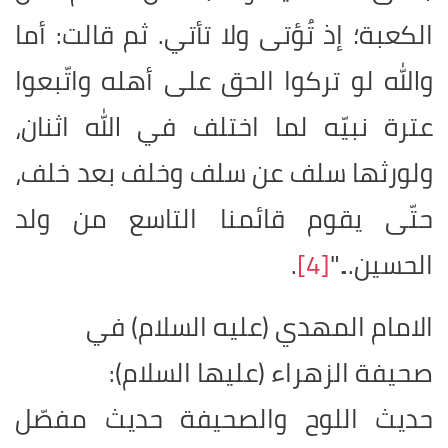
الكعبة؛ إذ تُؤتى ولا تأتي. ثم قالت: أما
والله لو تركوا الحق على أهله واتّبعوا
عترة نبيّه لما اختلف في الله اثنان،
ولورثها سلف عن سلف وخلف بعد خلف،
حتّى يقوم قائمنا التاسع من ولد
الحسين..."
[4]
.
الامام المهدي (عليه السلام) في
صحيفة الزهراء (عليها السلام)
:
حديث اللوح والصحيفة حديث مفصّل