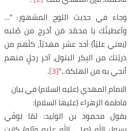
وجاء في حديث اللوح المشهور: "...
وأعطيتُك يا محمّد مَن اُخرج من صُلبه
(يعني عليّاً) أحد عشر مهديّاً، كلّهم من
ذريّتك من البِكر البتول، آخر رجلٍ منهم
اُنجي به من الهلكة..."
[3]
.
الامام المهدي (عليه السلام) في بيان
فاطمة الزهراء (عليها السلام)
:
يقول محمود بن الوليد: لمّا توفّي
رسول الله (صلى الله عليه وآله) كانت