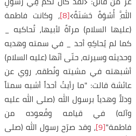
عزّ من قائل: ﴿لَقَدْ كانَ لَكُمْ فِي رَسُولِ
اللَّهِ أُسْوَةٌ حَسَنَةٌ﴾
[8]
، وكانت فاطمة
(عليها السلام) مرآةً لأبيها، تُحاكيه _
كما لم يُحاكِهِ أحد _ في سمته وهديه
وحديثه وسيرته، حتّى أنّها (عليه السلام)
أشبهته في مشيته ونُطقه، روي عن
عائشة قالت: "ما رأيتُ أحداً أشبه سمتاً
ودلاًّ وهدياً برسول الله (صلى الله عليه
وآله) في قيامه وقُعوده من
فاطمة"
[9]
، وقد صرّح رسول الله (صلى