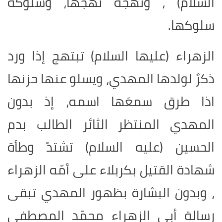
السلام) ، ونهجه نهجها، وسلوكه
سلوكها
.
الزهراء (عليها السلام) تبتهج إذا ورد
ذكرٌ لولدها المهدي، ويسلو عنها حزنها
اذا طرق سمعَها اسمه، إذ بدون
المهدي المنتظر الثائر الطالب بدم
الحسين (عليه السلام) تشتدّ وطأة
شهادة القتيل بكربلاء على أمّه الزهراء
، وبدون البشارة بظهور المهدي تبقى
رسالة أبي الزهراء محمّد المصطفى