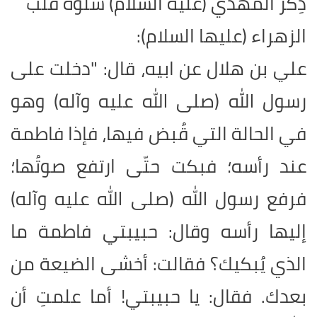
ذِكر المهدي (عليه السلام) سلوة قلب
الزهراء (عليها السلام)
:
علي بن هلال عن ابيه، قال: "دخلت على
رسول الله (صلى الله عليه وآله) وهو
في الحالة التي قُبض فيها، فإذا فاطمة
عند رأسه؛ فبكت حتّى ارتفع صوتُها؛
فرفع رسول الله (صلى الله عليه وآله)
إليها رأسه وقال: حبيبتي فاطمة ما
الذي يُبكيك؟ فقالت: أخشى الضيعة من
بعدك. فقال: يا حبيبتي! أما علمتِ أن