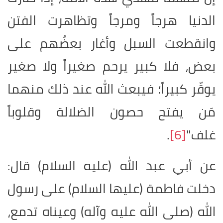
الدنيا هرجاً ومرجاً وتظاهرت الفتن
وانقطعت السبل وأغار بعضُهم على
بعض، فلا كبير يرحم صغيراً ولا صغير
يوقّر كبيراً؛ فيبعث الله عند ذلك منهما
مَن يفتح حصون الضلالة وقلوباً
غلف"
[6]
.
عن أبي عبد الله (عليه السلام) قال:
دخلت فاطمة (عليها السلام) على رسول
الله (صلى الله عليه وآله) وعيناه تدمع،