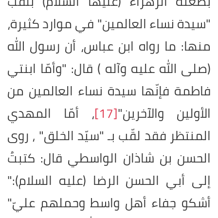
بضعته الزهراء (عليها السلام) بلقب
"سيدة نساء العالمين" في موارد كثيرة،
منها
:
ما رواه ابن عباس، أن رسول الله
(صلى الله عليه وآله ) قال: "وأمّا ابنتي
فاطمة فإنّها سيدة نساء العالمين من
الأولين والآخرين"
[17]
، أمّا المهدي
المنتظر فقد لقّب بـ "سيّد الخلق" ، روى
الحسن بن شاذان الواسطي قال: كتبتُ
إلى أبي الحسن الرضا (عليه السلام)
:
"
أشكو جفاء أهل واسط وحملهم عليّ"