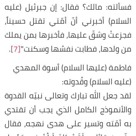
فسألته: مالك؟ فقال: إن جبرئيل (عليه
السلام) أخبرني أنّ أمّتي تقتل حسيناً،
فجزعتْ وشقّ عليها، فأخبرها بمن يملك
من ولدها، فطابت نفسُها وسكنت"
[7]
.
فاطمة (عليها السلام) أسوة المهدي
(عليه السلام) وقُدوته
:
لقد جعل الله تبارك وتعالى نبيّه القدوة
والأنموذج الكامل الذي يجب أن تقتدي
به أمّته وتسير على هدى نهجه، فقال