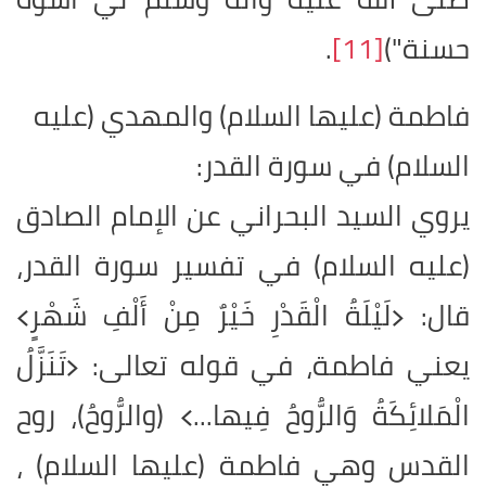
حسنة")
[11]
.
فاطمة (عليها السلام) والمهدي (عليه
السلام) في سورة القدر
:
يروي السيد البحراني عن الإمام الصادق
(عليه السلام) في تفسير سورة القدر،
قال: ﴿لَيْلَةُ الْقَدْرِ خَيْرٌ مِنْ أَلْفِ شَهْرٍ﴾
يعني فاطمة، في قوله تعالى: ﴿تَنَزَّلُ
الْمَلائِكَةُ وَالرُّوحُ فِيها...﴾ (والرُّوحُ)، روح
القدس وهي فاطمة (عليها السلام) ،