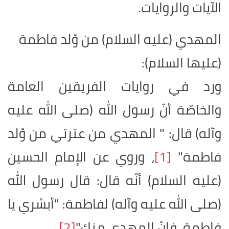
الآيات والروايات
.
المهدي (عليه السلام) من وُلد فاطمة
(عليها السلام):
ورد في روايات الفريقين العامة
والخاصّة أنّ رسول الله (صلى الله عليه
وآله) قال: " المهدي من عترتي من وُلد
فاطمة"
[1]
، وروي عن الإمام الحسين
(عليه السلام) أنّه قال: قال رسول الله
(صلى الله عليه وآله) لفاطمة: "أبشري يا
فاطمة، فإنّ المهدي منك"
[2]
.