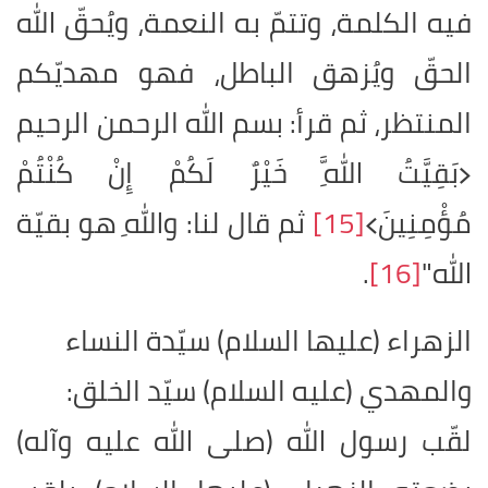
فيه الكلمة، وتتمّ به النعمة، ويُحقّ الله
الحقّ ويُزهق الباطل، فهو مهديّكم
المنتظر، ثم قرأ: بسم الله الرحمن الرحيم
﴿بَقِيَّتُ اللَّهِ خَيْرٌ لَكُمْ إِنْ كُنْتُمْ
مُؤْمِنِينَ﴾
[15]
ثم قال لنا: واللهِ هو بقيّة
الله"
[16]
.
الزهراء (عليها السلام) سيّدة النساء
والمهدي (عليه السلام) سيّد الخلق
:
لقّب رسول الله (صلى الله عليه وآله)