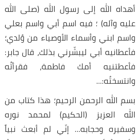
أهداه الله إلى رسول الله (صلى الله
عليه وآله) ؛ فيه اسم أبي واسم بعلي
واسم ابني وأسماء الأوصياء من وُلدي؛
فأعطانيه أبي ليبشّرني بذلك، قال جابر:
فأعطتنيه أمك فاطمة، فقرأتُه
وانتسختُه
...:
بسم الله الرحمن الرحيم؛ هذا كتاب من
الله العزيز (الحكيم) لمحمد نوره
وسفيره وحجابه... إنّي لم أبعث نبياً