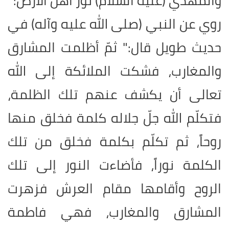
والمهدي (عليه السلام) نور أهل الأرض
:
روي عن النبي (صلى الله عليه وآله) في
حديث طويل قال
:
" ثمّ أظلمت المشارق
والمغارب، فشكت الملائكة إلى الله
تعالى أن يكشف عنهم تلك الظلمة،
فتكلّم الله جلّ جلاله كلمة فخلق منها
روحاً، ثم تكلّم بكلمة فخلق من تلك
الكلمة نوراً، فأضاءت النور إلى تلك
الروح وأقامها مقام العرش فزهرت
المشارق والمغارب، فهي فاطمة