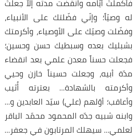
فأكملتُ أيّامه وانقضت مدته إلاّ جعلتُ
له وصيّاً؛ وإنّي فضّلتك على الأنبياء،
وفضّلت وصيّك على الأوصياء، وأكرمتك
بشبليك بعده وسبطيك حسن وحسين؛
فجعلت حسناً معدن علمي بعد انقضاء
مدّة أبيه، وجعلت حسيناً خازن وحيي
وأكرمته بالشهادة... بعترته أُثيب
وأعاقب؛ أوّلهم (علي) سيّد العابدين و...
وابنه شبيه جدّه المحمود محمّد الباقر
لعلمي... سيهلك المرتابون في جعفر...