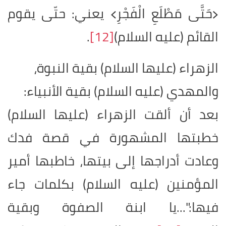
﴿حَتَّى مَطْلَعِ الْفَجْرِ﴾ يعني: حتّى يقوم
القائم (عليه السلام)
[12]
.
الزهراء (عليها السلام) بقية النبوة،
والمهدي (عليه السلام) بقية الأنبياء
:
بعد أن ألقت الزهراء (عليها السلام)
خطبتها المشهورة في قصة فدك
وعادت أدراجها إلى بيتها، خاطبها أمير
المؤمنين (عليه السلام) بكلمات جاء
فيها
:
"...يا ابنة الصفوة وبقية