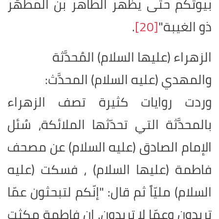
بيوتكم حتّى يظهر الطاهر بن المطهّر
ذو الغيبة"
[20]
.
الزهراء (عليها السلام) المُحدَّثة
والمهدي (عليه السلام) المحدَّث
:
وردت روايات كثيرة تصف الزهراء
بالمحدَّثة التي تحدّثها الملائكة، سُئل
الإمام الصادق (عليه السلام) عن مصحف
فاطمة (عليها السلام) ، فسكت (عليه
السلام) مليّاً ثم قال: "إنّكم لتبحثون عمّا
تريدون وعمّا لا تريدون. إن فاطمة مكثت