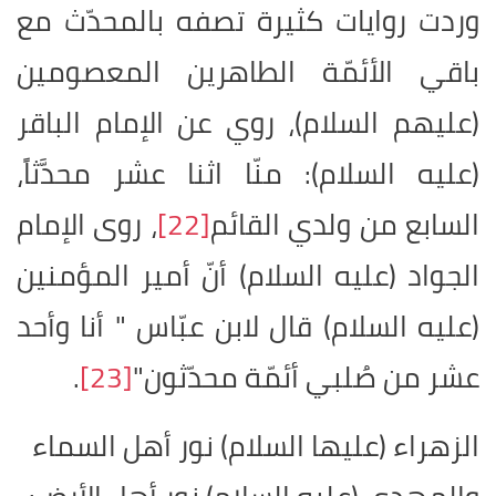
وردت روايات كثيرة تصفه بالمحدّث مع
باقي الأئمّة الطاهرين المعصومين
(عليهم السلام)، روي عن الإمام الباقر
(عليه السلام): منّا اثنا عشر محدَّثاً،
السابع من ولدي القائم
[22]
، روى الإمام
الجواد (عليه السلام) أنّ أمير المؤمنين
(عليه السلام) قال لابن عبّاس " أنا وأحد
عشر من صُلبي أئمّة محدّثون"
[23]
.
الزهراء (عليها السلام) نور أهل السماء