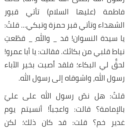
فاطمة (عليها السلام) تأتي قبور
الشهداء وتأتي قبر حمزة وتبكي... قلتُ:
يا سيدة النسوان! قد _ واللهِ _ قطّعتِ
نياط قلبي من بكائك. فقالت: يا أبا عمرو!
لحقٌّ لي البكاء؛ فلقد اُصبت بخير الآباء
رسول الله، واشوقاه إلى رسول الله
.
قلتُ: هل نصّ رسول الله على عليّ
بالإمامة؟ قالت: واعجباً! أنسيتم يوم
غدير خم؟ قلت: قد كان ذلك؛ لكن