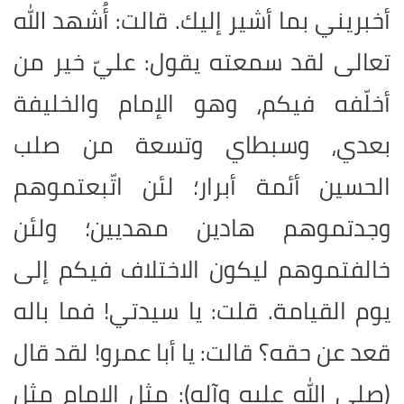
أخبريني بما أشير إليك. قالت: أُشهد الله
تعالى لقد سمعته يقول: عليّ خير من
أخلّفه فيكم، وهو الإمام والخليفة
بعدي، وسبطاي وتسعة من صلب
الحسين أئمة أبرار؛ لئن اتّبعتموهم
وجدتموهم هادين مهديين؛ ولئن
خالفتموهم ليكون الاختلاف فيكم إلى
يوم القيامة. قلت: يا سيدتي! فما باله
قعد عن حقه؟ قالت: يا أبا عمرو! لقد قال
(صلى الله عليه وآله): مثل الامام مثل