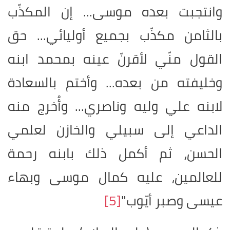
وانتجبت بعده موسى... إن المكذّب
بالثامن مكذّب بجميع أوليائي... حق
القول منّي لأقرنّ عينه بمحمد ابنه
وخليفته من بعده... وأختم بالسعادة
لابنه علي وليه وناصري... وأُخرج منه
الداعي إلى سبيلي والخازن لعلمي
الحسن، ثم أكمل ذلك بابنه رحمة
للعالمين، عليه كمال موسى وبهاء
عيسى وصبر أيّوب"
[5]