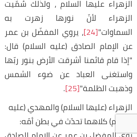
الزهراء عليها السلام ، ولذلك سُمّيت
الزهراء لأنّ نورها زهرت به
السماوات"
[24]
، يروي المفضّل بن عمر
عن الإمام الصادق (عليه السلام) قال
:
"إذا قام قائمنا أشرقت الأرض بنور ربّها
واستغنى العباد عن ضوء الشمس
وذهبت الظلمة"
[25]
.
الزهراء (عليها السلام) والمهدي (عليه
السلام) كلاهما تحدّث في بطن أمّه
:
روى المفضل بن عمر عن الإمام الصادق