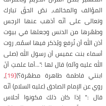
المؤالف والمخالف، نصّ الحقّ تبارك
وتعالى على أنّه أذهب عنها الرجس
وطهّرها من الدنس وجعلها في بيوت
أذن الله أن تُرفع ويُذكر فيها اسمُه، روت
أسماء بنت عميس أن رسول الله (صلى
الله عليه وآله) قال لها :"...أما علمتِ أنّ
ابنتي فاطمة طاهرة مطهّرة؟)
[19]
،
روي عن الإمام الصادق (عليه السلام) أنّه
قال :" إذا كان ذلك فكونوا أحلاس