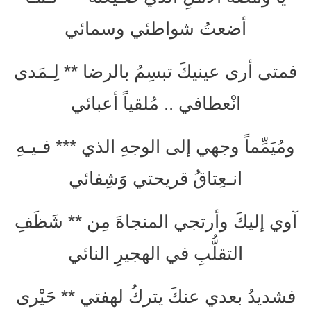
أضعتُ شواطئي وسمائي
فمتى أرى عينيكَ تبسِمُ بالرضا ** لِـمَدى
انْعطافي .. مُلقياً أعبائي
ومُيَمِّماً وجهي إلى الوجهِ الذي *** فـيـهِ
انـعِتاقُ قريحتي وَشِفائي
آوي إليكَ وأرتجي المنجاةَ مِن ** شَظَفِ
التقلُّبِ في الهجيرِ النائي
فشديدُ بعدي عنكَ يتركُ لهفتي ** حَيْرى