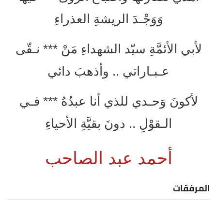
وَوَجْـدَ الريشةِ العذراءِ
لأبي الأئمَّةِ سيّد الشهداءِ مَنْ *** نـقّى
عـبـاراتي .. وأذهبَ دائي
لأكونَ وَحـدي للذي أنا عبدُهُ *** فـي
الـقوْلِ .. دونَ بقيَّةِ الأحياءِ
أحمد عبد الصاحب
المرفقات