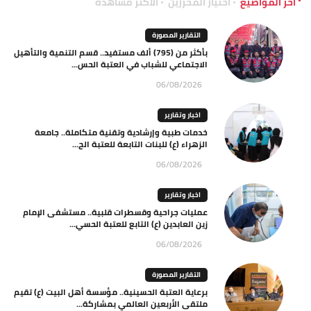
آخر المواضيع
اختيار المحررين
الاكثر مشاهدة
التقارير المصورة
بأكثر من (795) ألف مستفيد.. قسم التنمية والتأهيل
الاجتماعي للشباب في العتبة الحس...
06/08/2026
اخبار وتقارير
خدمات طبية وإرشادية وتقنية متكاملة.. جامعة
الزهراء (ع) للبنات التابعة للعتبة الح...
06/08/2026
اخبار وتقارير
عمليات جراحية وقسطرات قلبية.. مستشفى الإمام
زين العابدين (ع) التابع للعتبة الحسي...
06/08/2026
التقارير المصورة
برعاية العتبة الحسينية.. مؤسسة أهل البيت (ع) تقيم
ملتقى الأربعين العالمي بمشاركة...