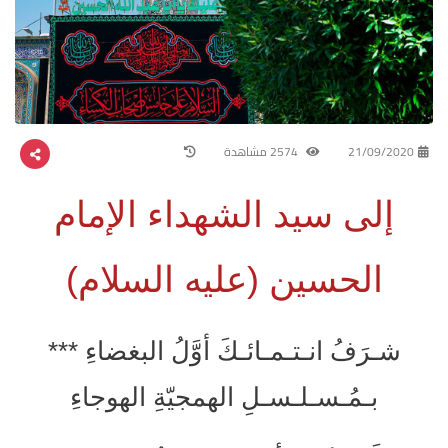
21/09/2020
2574 مشاهدة
إلى سيد الشهداء الإمام
الحسين (عليه السلام)
شـرَفُ انـتـمـائـكَ أوَّلُ البغضاءِ ***
بـمُـسـلـسـلِ الهمجيّةِ الهوجاءِ