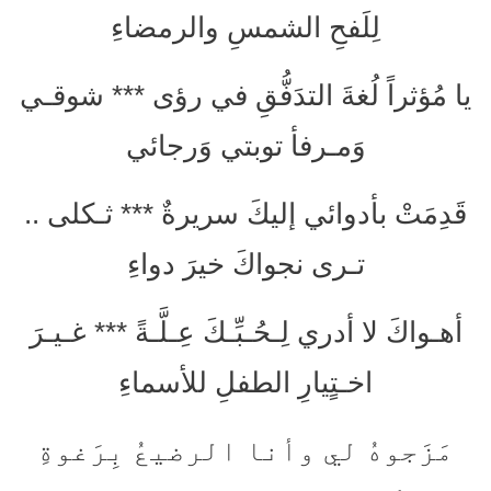
لِلَفحِ الشمسِ والرمضاءِ
يا مُؤثراً لُغةَ التدَفُّقِ في رؤى *** شوقـي
وَمـرفأ توبتي وَرجائي
قَدِمَتْ بأدوائي إليكَ سريرةٌ *** ثـكلى ..
تـرى نجواكَ خيرَ دواءِ
أهـواكَ لا أدري لِـحُـبِّـكَ عِـلَّـةً *** غـيـرَ
اخـتٍيارِ الطفلِ للأسماءِ
مَزَجوهُ لي وأنا الرضيعُ بِرَغوةِ