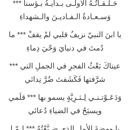
حَـلَـقـاتُـهُ الأولـى بـدايـةُ بـؤسنا ***
وَسـعـادةُ الـفـاديـنَ والـشهداءِ
يا ابنَ النبيّ نزيفُ قلبي لمْ يقفْ *** ما
دُمتَ في دنيايَ وَحْيَ دِماءِ
عيناكَ بَعْثُ الفجرِ في الجملِ التي ***
شرَّفتها فَكَشَفتَ ضُرَّ نِدائي
وَدَعَـوْتـنـي لِـثـرِيَّةٍ يسمو بها *** قلَمي
ويسبَحُ في الضياءِ دُعائي
يا ومضةَ الأملِ الذي ضـيَّعْتُهُ *** لـمّـا