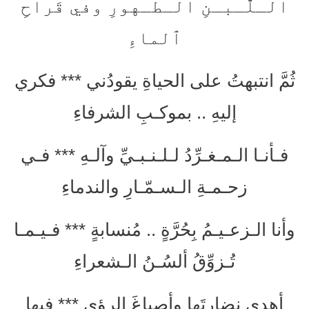
الـلَّـبـنِ الـطـهورِ وفي قَراحِ
ٱلماءِ
ثُمَّ انتبهتُ على الحياةِ يقودُني *** فكري
إليهِ .. بموكـبِ الشرفاءِ
فـأنـا الـمـغـرِّدُ لـلـنـبـيِّ وآلـهِ *** فـي
زحـمـةِ الـسـمّـارِ والندماءِ
وأنا الـزعـيـمُ بِحُرَّةٍ .. مُنسابةٍ *** فـيـمـا
تُـزوِّقُ ألسُـنُ الـشعراءِ
أهدي نضارتَها وأصباغَ الرؤى *** فيها