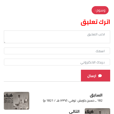
وسوم :
اترك تعليق
ارسال
السابق
182 ــ حسين جاويش: توفي: (١٢٣٧ هـ / 1821 م)
التالي