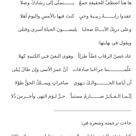
ها هنا اصطفَّ للحقيقةِ جمعٌ يــــــتمنّى إلى رشادِكَ وصلا
عقدوا رايــــــةً ربيـبةَ وحيٍ كنتَ فيها بالأمسِ واليومَ أهلا
وعلى دربِكَ الأبـــاةُ ضحايا يلبســــونَ الحياةَ أسرى وقتلى
ويقول في نهايتها:
عاد غصنُ الرقابِ غضَّاً طريّاً وهوى البغيُ فـي الكتيبةِ كهلا
علّمــــــــــتنا جراحُنا صادقات أنَّ عمرَ الأسى وإن طالَ يُبلى
أن أيامَنا الحــــــــوالـكَ تـهوي صاغراتٍ ويمــلكُ الحقُّ طوْلا
إنَّـمـا الـفـكـرُ صــــــارمٌ مستبدٌّ حـزَّ لـؤمَ النهى وأخــرسَ ذُلا
................................................................
جاءت ترجمته وشعره في: