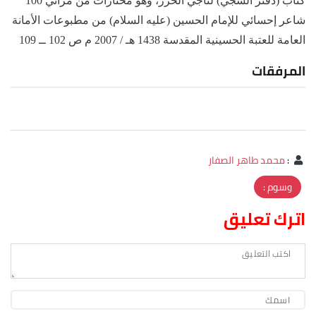
كتاب (دفتر الشجي) لناجي الحرز، وهو مختارات من مراثي 100
شاعر إحسائي للإمام الحسين (عليه السلام) من مطبوعات الأمانة
العامة للعتبة الحسينية المقدسة 1438 هـ / 2007 م ص 102 ــ 109
المرفقات
:
محمد طاهر الصفار
وسوم :
اترك تعليق