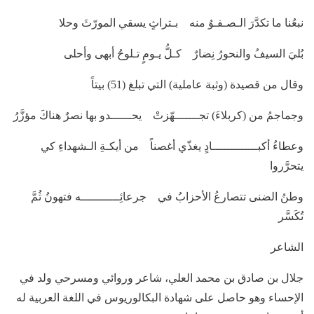
نبعُنا ما تكدَّرَ الـصـفـوُ منه بـتراثٍ يسقي المورّثَ وحلا
بُليَ السيفُ والنحورُ نِضارٌ كـلُّ يـومٍ تـلوحُ أبهى وأحلى
وقال من قصيدة (وثبة عاملية) التي تبلغ (51) بيتاً
وجماجمُ من (كربلاءَ) تجـــــــهّزتْ يحــــــدو بها نصرٌ هناكَ مؤزَّرُ
وعطاءُ أكبـــــــــــــادٍ يغذّي أغصناً من أيكـةِ الـشهداءِ كي
يتحرَّروا
وطنُ الضنى تتصارعُ الأحزابُ في جرعائِـــــــــــه فتهونُ ثُمَّ
تُكَسَّر
الشاعر
جلال بن صادق بن محمد العلي، شاعر وروائي ومسرحي ولد في
الإحساء وهو حاصل على شهادة البكالوريوس في اللغة العربية له