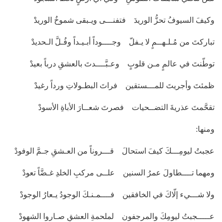
وكيفَ السيوفُ تحزُّ الوريدَ فتفنـــى ويـبقى شموخُ الوريدْ
تباركتَ من مُـلـهــمٍ لا يـفلّ وجــــوداً أبـيـداً وفُـلَّ الـحديدْ
توطّنتَ في عالمٍ مـن قلوبٍ وعـبَّــــدتَ بالعشقِ درباً بعيدْ
ظمئتَ وأجريتَ للمـــستقين فراتَ البطـولاتِ ورداً رغيدْ
تقحَّمتَ عذريةَ التضــحيات فصرتَ شعــارَ الأباةِ الأسودْ
ومنها:
عجبتُ ليومِـــكَ كيفَ استحالَ قـــروناً من العـشقِ جـمَّ الوفودْ
ومهما تــــطاولَ عمرُ السنين علــى مركبِ الخلدِ غـضَّاً تعودْ
ولا شـــيء إلّاكَ في الخافقين فــــمـنـكَ الوجودُ يـعارُ الوجودْ
عـــــجبتُ ليومِكَ والمرجفون لملحمةِ العشقِ صـاروا الشهودْ