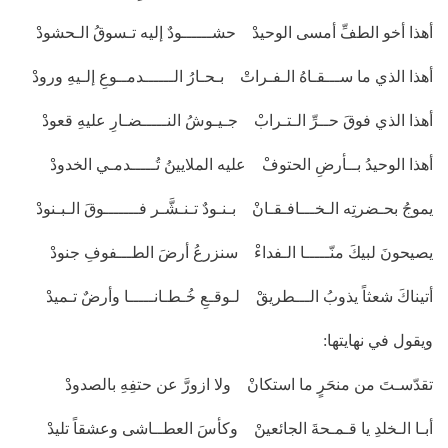
أهذا أخو الطفِّ أمسى الوحيدْ حشــــــودٌ إليه تـسوقُ الـحشودْ
أهذا الذي ما ســـقـاهُ الـفـراتْ بـحـارُ الــــــدمــوعِ إلـيهِ ورودْ
أهذا الذي فوقَ حــرِّ الـتـرابْ جـيـوشُ النـــــضـارِ عليهِ قعودْ
أهذا الوحيدُ بــأرضِ الحتوفْ عليه الملايينُ تُـــــدمـي الخدودْ
يموجُ بحـضرتِه الـخـــافـقـانْ بـنـودٌ تـنـشَّـر فـــــــوقَ الـبـنودْ
يصيحونَ لبيكَ منّـــــا الـفداءْ سنزرعُ أرضَ الطـــفوفِ جنودْ
أتيناكَ شعثاً يذوبُ الـــطريقْ لـوقـعِ خُـطـانـــــا وأرضٌ تـميدْ
ويقول في نهايتها:
تقدّسـتَ من منحَرٍ ما استكانْ ولا ازورَّ عن حتفِهِ بالصدودْ
أبـا الـخلدِ يا قـمـحةَ الجائعينْ وكأسَ العطــاشى وعشقاً تليدْ