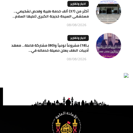
اخبار وتقارير
أكثر من (37) ألف خدمة طبية وفحص تشخيصي…
مستشفى السيدة خديجة الكبرى (عليها السلام...
08/08/2026
اخبار وتقارير
بـ(18) مشروعاً نوعياً و(80) مشاركة فاعلة… معهد
أديبات الطف يعلن حصيلة خدماته في...
08/08/2026