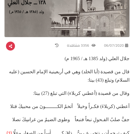
06/07/2020
3356 مشاهدة
جلال العلي (ولد 1385 هـ / 1965 م)
قال من قصيدة (أبا الخلد) وهي في أربعينية الإمام الحسين (عليه
السلام) وتبلغ (43) بيتا:
وقال من قصيدة (أعطني كربلاء) التي تبلغ (27) بيتا:
أعطني (كربلاءَ) فكـراً وخيلاً أتخمُ الكــــــــونَ من محبيكَ قتلا
جفَّ صلبُ الفـحولِ نبعاً فنبعاً وطوى الضيمُ من غراسِكَ نصلا
(1)
كيف ترجو أن يـنتخي عـربيٌّ ذاقَ كـــــــأساً من الصغارِ وعلّا