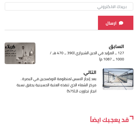
ارسال
السابق
127 ــ المؤيد في الدين الشيرازي (390 ــ 470 هـ /
1000 ــ 1087 م)
التالي
بعد إنجاز الاسس لمنظومة الاوكسجين في البصرة..
مركز الشفاء الذي تنفذه العتبة الحسينية يحقق نسبة
انجاز تجاوزت الـ(75٪)
قد يعجبك ايضاً