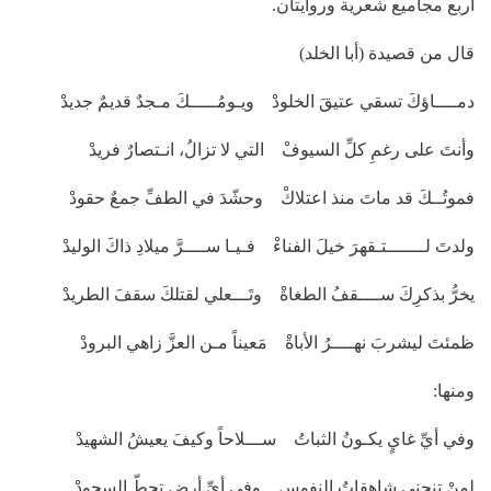
أربع مجاميع شعرية وروايتان.
قال من قصيدة (أبا الخلد)
دمــــاؤكَ تسقي عتيقَ الخلودْ ويـومُـــــكَ مـجدٌ قديمٌ جديدْ
وأنتَ على رغمِ كلِّ السيوفْ التي لا تزالُ، انـتصارٌ فريدْ
فموتُــكَ قد ماتَ منذ اعتلاكْ وحشّدَ في الطفِّ جمعٌ حقودْ
ولدتَ لـــــــتـقهرَ خيلَ الفناءْ فـيـا ســــرَّ ميلادِ ذاكَ الوليدْ
يخرُّ بذكرِكَ ســــقفُ الطغاةْ وتَـــعلي لقتلكَ سقفَ الطريدْ
ظمئتَ ليشربَ نهــــرُ الأباةْ مَعيناً مـن العزَّ زاهي البرودْ
ومنها:
وفي أيِّ غايٍ يكـونُ الثباتُ ســـلاحاً وكيفَ يعيشُ الشهيدْ
لمنْ تنحني شاهقاتُ النفوسِ وفي أيِّ أرضٍ تحطّ السجودْ