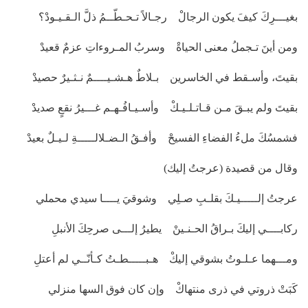
بغيـــرِكَ كيفَ يكون الرجالْ رجـالاً تـحـطّــمُ ذلَّ الـقـيـودْ؟
ومن أينَ تـجملُ معنى الحياةْ وسربُ المـروءاتِ عزمٌ قعيدْ
بقيتَ، وأسـقط في الخاسرين بـلاطٌ هـشـيــــمٌ نـثـيرٌ حصيدْ
بقيتَ ولم يبـقَ مـن قـاتـلـيـكْ وأسـيـافُـهـم غـــيرُ نقعٍ صديدْ
فشمسُكَ ملءُ الفضاءِ الفسيحْ وأفـقُ الـضـلالـــــةِ لـيـلٌ بعيدْ
وقال من قصيدة (عرجتُ إليك)
عرجتُ إلـــــيـكَ بقلـبِ صـلِي وشوقيَ يــــا سيدي محملي
ركابــــي إليكَ بـراقُ الحـنـينْ يطيرُ إلـــى صرحِكَ الأنبلِ
ومـــهما عـلـوتُ بشوقي إليكْ هـبـــــطـتُ كـأنّــي لم أعتلِ
كَبَتْ ذروتي في ذرى منتهاكْ وإن كان فوق السها منزلي