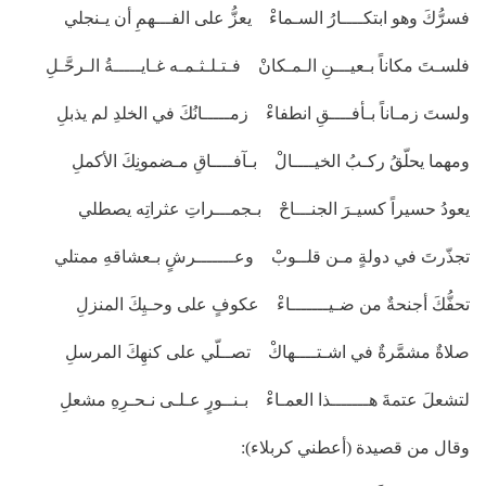
فسرُّكَ وهو ابتكــــارُ السـماءْ يعزُّ على الفـــهمِ أن يـنجلي
فلسـتَ مكاناً بـعيـــنِ الـمـكانْ فـتـلـثـمـه غـايـــــةُ الـرحَّـلِ
ولستَ زمـاناً بـأفــــقِ انطفاءْ زمـــــانُكَ في الخلدِ لم يذبلِ
ومهما يحلّقُ ركـبُ الخيــــالْ بـآفــــاقِ مـضمونِكَ الأكملِ
يعودُ حسيراً كسيـرَ الجنـــاحْ بـجمـــراتِ عثراتِه يصطلي
تجذّرتَ في دولةٍ مـن قلــوبْ وعـــــــرشٍ بـعشاقهِ ممتلي
تحفُّكَ أجنحةٌ من ضـيـــــــاءْ عكوفٍ على وحـيِكَ المنزلِ
صلاةٌ مشمَّرةٌ في اشـتــــهاكْ تصــلّي على كنهِكَ المرسلِ
لتشعلَ عتمةَ هـــــــذا العمـاءْ بـنــورٍ عـلـى نـحـرِهِ مشعلِ
وقال من قصيدة (أعطني كربلاء):