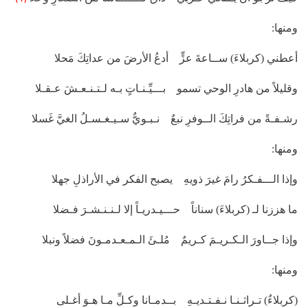
ومنها:
أعطني (كربلاءَ) ســاعةَ عزٍّ أدعُ الأرضَ من عداتِكَ مَحلا
وقليلاً من هادرِ الوحي تسمو بـــيِّـنـاتٍ بـه لـتـنـعـشَ عـقـلا
رشـفـةً من فراتِكَ الــوفرِ نبعٌ نـبـويٌّ سـيـغـسـلُ الغيَّ غَسلا
ومنها:
وإذا الـــفـكرُ رامَ غيرَ ذويهِ يصبح الفكر في الأراذلِ جهلا
ما هززنا لـ (كربلاءَ) سناناً حـــيـدريـاً إلا لـنـنـشـرَ فـضلا
وإذا جــاورَ الـكـريـمَ كـريمٌ مُلـئَ الـمـعـدمـونَ فضلاً ونبلا
ومنها:
(كربلاءٌ) تـراثـنـا نـفـتـديـهِ بــدمـانا وكـلِّ مـا هـوَ أغـلى